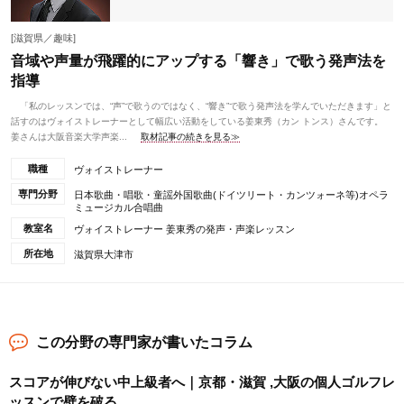
[滋賀県／趣味]
音域や声量が飛躍的にアップする「響き」で歌う発声法を
指導
「私のレッスンでは、“声”で歌うのではなく、“響き”で歌う発声法を学んでいただきます」と
話すのはヴォイストレーナーとして幅広い活動をしている姜東秀（カン トンス）さんです。
姜さんは大阪音楽大学声楽...
取材記事の続きを見る≫
職種
ヴォイストレーナー
専門分野
日本歌曲・唱歌・童謡外国歌曲(ドイツリート・カンツォーネ等)オペラ
ミュージカル合唱曲
教室名
ヴォイストレーナー 姜東秀の発声・声楽レッスン
所在地
滋賀県大津市
この分野の専門家が書いたコラム
スコアが伸びない中上級者へ｜京都・滋賀 ,大阪の個人ゴルフレ
ッスンで壁を破る