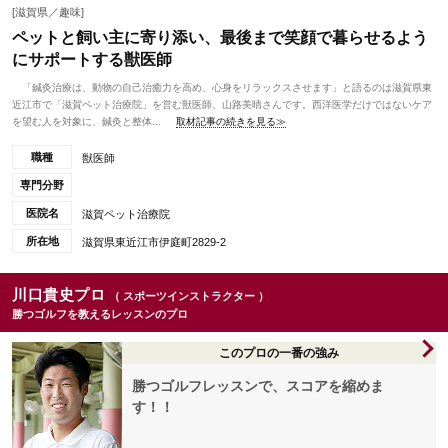
[滋賀県／趣味]
ペットと飼い主に寄り添い、最後まで笑顔で暮らせるよう
にサポートする獣医師
「鍼灸治療は、動物の自己治癒力を高め、心身をリラックスさせます」と語るのは滋賀県東
近江市で「滋賀ペット治療院」を営む獣医師、山路美晴さんです。西洋医学だけではないケア
を望む人を対象に、鍼灸と整体...
取材記事の続きを見る≫
職種
獣医師
専門分野
医院名
滋賀ペット治療院
所在地
滋賀県東近江市伊庭町2829-2
川口貴史プロ
（ スポーツインストラクター ）
勝つゴルフを教えるレッスンのプロ
このプロの一番の強み
勝つゴルフレッスンで、スコアを縮めま
す！！