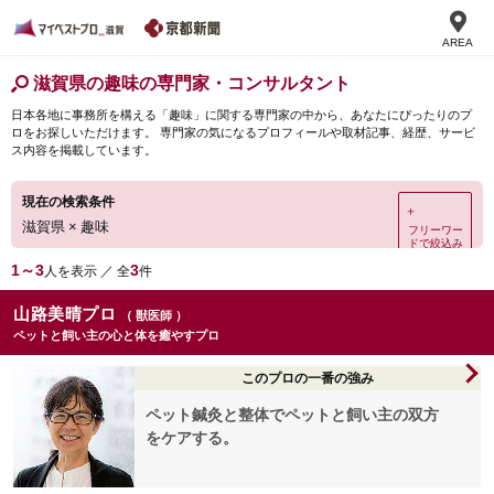
AREA
滋賀県の趣味の専門家・コンサルタント
日本各地に事務所を構える「趣味」に関する専門家の中から、あなたにぴったりのプ
ロをお探しいただけます。 専門家の気になるプロフィールや取材記事、経歴、サービ
ス内容を掲載しています。
現在の検索条件
＋
滋賀県
×
趣味
フリーワー
ドで絞込み
1～3
3
人を表示 ／ 全
件
山路美晴プロ
（ 獣医師 ）
ペットと飼い主の心と体を癒やすプロ
このプロの一番の強み
ペット鍼灸と整体でペットと飼い主の双方
をケアする。