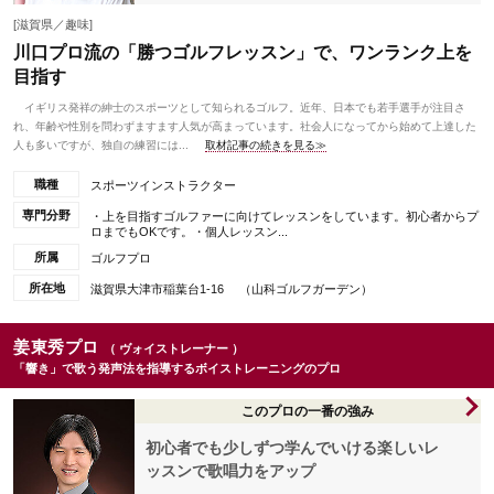
[滋賀県／趣味]
川口プロ流の「勝つゴルフレッスン」で、ワンランク上を
目指す
イギリス発祥の紳士のスポーツとして知られるゴルフ。近年、日本でも若手選手が注目さ
れ、年齢や性別を問わずますます人気が高まっています。社会人になってから始めて上達した
人も多いですが、独自の練習には...
取材記事の続きを見る≫
職種
スポーツインストラクター
専門分野
・上を目指すゴルファーに向けてレッスンをしています。初心者からプ
ロまでもOKです。・個人レッスン...
所属
ゴルフプロ
所在地
滋賀県大津市稲葉台1-16 （山科ゴルフガーデン）
姜東秀プロ
（ ヴォイストレーナー ）
「響き」で歌う発声法を指導するボイストレーニングのプロ
このプロの一番の強み
初心者でも少しずつ学んでいける楽しいレ
ッスンで歌唱力をアップ