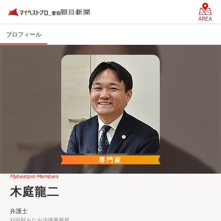
AREA
プロフィール
専門家
Mybestpro Members
木庭龍二
弁護士
刈谷駅みなみ法律事務所