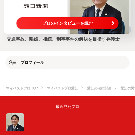
プロのインタビューを読む
交通事故、離婚、相続、刑事事件の解決を目指す弁護士
プロフィール
マイベストプロ TOP
マイベストプロ愛知
愛知の法律関連
愛知の男
最近見たプロ