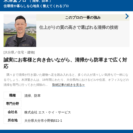
木津繁プロ
（ 清掃、防草 ）
住環境や暮らしを心地良く整えてくれるプロ
このプロの一番の強み
仕上がりの質の高さで選ばれる清掃の技術
[大分県／住宅・建物]
誠実にお客様と向き合いながら、清掃から防草まで広く対
応
隅々まで清掃が行き届いた建物へ足を踏み入れると、多くの人が清々しい気持ちで一杯にな
るでしょう。木津繁さんは、18年間にわたり、大分県内におけるビルや住居、オフィスなどの
清掃を専門に行ってきた掃除の...
取材記事の続きを見る≫
職種
清掃、防草
専門分野
会社名
株式会社 エス・ケイ・サービス
所在地
大分県大分市小野鶴611-1