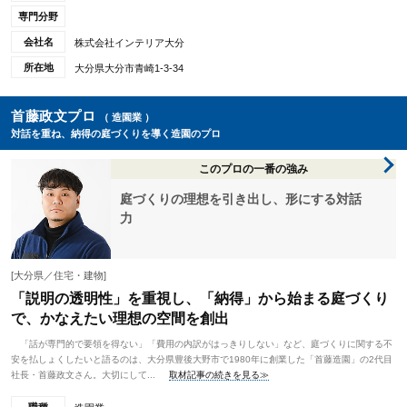
専門分野
会社名
株式会社インテリア大分
所在地
大分県大分市青崎1-3-34
首藤政文プロ
（ 造園業 ）
対話を重ね、納得の庭づくりを導く造園のプロ
このプロの一番の強み
庭づくりの理想を引き出し、形にする対話
力
[大分県／住宅・建物]
「説明の透明性」を重視し、「納得」から始まる庭づくり
で、かなえたい理想の空間を創出
「話が専門的で要領を得ない」「費用の内訳がはっきりしない」など、庭づくりに関する不
安を払しょくしたいと語るのは、大分県豊後大野市で1980年に創業した「首藤造園」の2代目
社長・首藤政文さん。大切にして...
取材記事の続きを見る≫