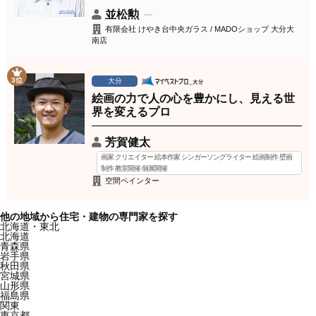
並松勲
有限会社 けやき台中央ガラス / MADOショップ 大分大
南店
3位
大分
絵画の力で人の心を豊かにし、見える世
界を変えるプロ
芳賀健太
画家 クリエイター 絵本作家 シンガーソングライター 絵画制作 壁画
制作 教室開催 個展開催
空間ペインター
他の地域から住宅・建物の専門家を探す
北海道・東北
北海道
青森県
岩手県
秋田県
宮城県
山形県
福島県
関東
東京都