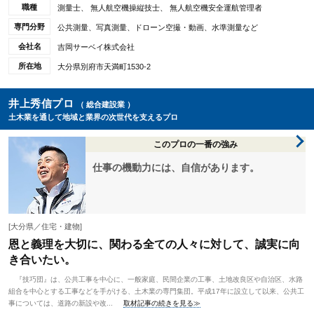
職種
測量士、 無人航空機操縦技士、 無人航空機安全運航管理者
専門分野
公共測量、写真測量、ドローン空撮・動画、水準測量など
会社名
吉岡サーベイ株式会社
所在地
大分県別府市天満町1530-2
井上秀信プロ
（ 総合建設業 ）
土木業を通して地域と業界の次世代を支えるプロ
このプロの一番の強み
仕事の機動力には、自信があります。
[大分県／住宅・建物]
恩と義理を大切に、関わる全ての人々に対して、誠実に向
き合いたい。
『技巧団』は、公共工事を中心に、一般家庭、民間企業の工事、土地改良区や自治区、水路
組合を中心とする工事などを手がける、土木業の専門集団。平成17年に設立して以来、公共工
事については、道路の新設や改...
取材記事の続きを見る≫