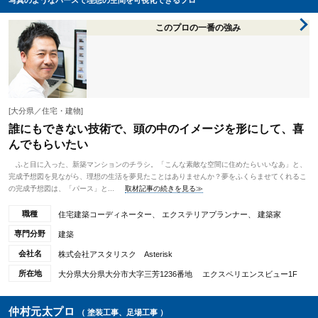
写真のようなパースで理想の空間を可視化できるプロ
このプロの一番の強み
[大分県／住宅・建物]
誰にもできない技術で、頭の中のイメージを形にして、喜
んでもらいたい
ふと目に入った、新築マンションのチラシ。「こんな素敵な空間に住めたらいいなあ」と、
完成予想図を見ながら、理想の生活を夢見たことはありませんか？夢をふくらませてくれるこ
の完成予想図は、「パース」と...
取材記事の続きを見る≫
職種
住宅建築コーディネーター、 エクステリアプランナー、 建築家
専門分野
建築
会社名
株式会社アスタリスク Asterisk
所在地
大分県大分県大分市大字三芳1236番地 エクスペリエンスビュー1F
仲村元太プロ
（ 塗装工事、足場工事 ）