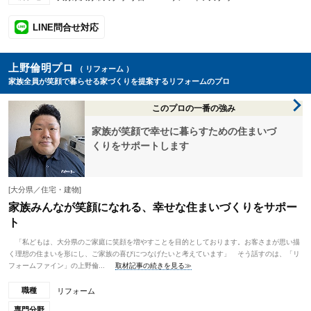
LINE問合せ対応
上野倫明プロ
（ リフォーム ）
家族全員が笑顔で暮らせる家づくりを提案するリフォームのプロ
このプロの一番の強み
家族が笑顔で幸せに暮らすための住まいづ
くりをサポートします
[大分県／住宅・建物]
家族みんなが笑顔になれる、幸せな住まいづくりをサポー
ト
「私どもは、大分県のご家庭に笑顔を増やすことを目的としております。お客さまが思い描
く理想の住まいを形にし、ご家族の喜びにつなげたいと考えています」 そう話すのは、「リ
フォームファイン」の上野倫...
取材記事の続きを見る≫
職種
リフォーム
専門分野