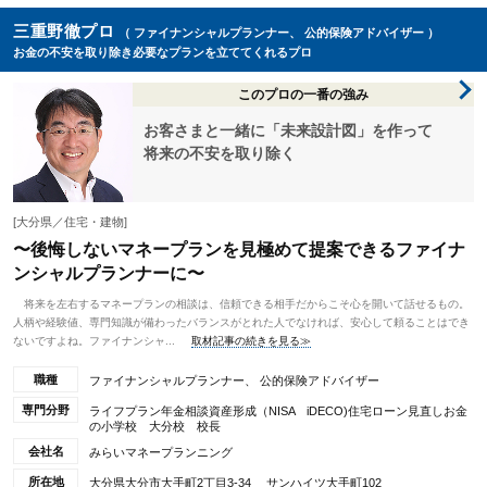
三重野徹プロ
（ ファイナンシャルプランナー、 公的保険アドバイザー ）
お金の不安を取り除き必要なプランを立ててくれるプロ
このプロの一番の強み
お客さまと一緒に「未来設計図」を作って
将来の不安を取り除く
[大分県／住宅・建物]
〜後悔しないマネープランを見極めて提案できるファイナ
ンシャルプランナーに〜
将来を左右するマネープランの相談は、信頼できる相手だからこそ心を開いて話せるもの。
人柄や経験値、専門知識が備わったバランスがとれた人でなければ、安心して頼ることはでき
ないですよね。ファイナンシャ...
取材記事の続きを見る≫
職種
ファイナンシャルプランナー、 公的保険アドバイザー
専門分野
ライフプラン年金相談資産形成（NISA iDECO)住宅ローン見直しお金
の小学校 大分校 校長
会社名
みらいマネープランニング
所在地
大分県大分市大手町2丁目3-34 サンハイツ大手町102