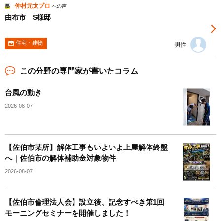
仲村元太プロ
票
への声
由布市 S様邸
住宅・建物
男性
この分野の専門家が書いたコラム
台風の動き
2026-08-07
【佐伯市某所】解体工事もいよいよ上屋解体終盤
へ｜佐伯市の解体補助金対象物件
2026-08-07
【佐伯市倫理法人会】設立後、記念すべき第1回
モーニングセミナーを開催しました！