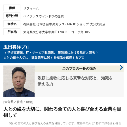
職種
リフォーム
専門分野
ハイクラスウィンドウの提案
会社名
有限会社 けやき台中央ガラス / MADOショップ 大分大南店
所在地
大分県大分市大字中判田1704-3 コ―ポ角 105
玉田将洋プロ
（ 学習支援業、IT・サービス販売業、 建設業における教育と講習 ）
人との縁を大切に、建設業界に関する知識を伝授するプロ
このプロの一番の強み
依頼に柔軟に応じる真摯な対応と、知識を
伝える力
[大分県／住宅・建物]
人との縁を大切に、関わる全ての人と喜び合える企業を目
指して
「関わる全ての人と喜び合える企業を目指しています。世界中の人と1秒ずつ顔を合わせる