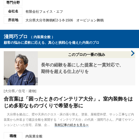
専門分野
会社名
有限会社フェイス・エフ
所在地
大分県大分市舞鶴町2-1-8-1506 オービジョン舞鶴
淺岡巧プロ
（ 内装業全般 ）
顧客の悩みに柔軟に応える、真心と挑戦心を備えた内装のプロ
このプロの一番の強み
長年の経験を基にした提案と一貫対応で、
期待を超える仕上がりを
[大分県／住宅・建物]
合言葉は「困ったときのインテリア大分」。室内装飾をは
じめ多彩なものづくりで希望を形に
大分県を拠点に、壁や天井のクロス・床の張り替え、塗装、屋根壁外壁、サッシ工事など内
装業から外装まで建設全般を展開する「インテリア大分」の代表・淺岡巧さん。戸建てやマン
ションといった住宅、店舗、企...
取材記事の続きを見る≫
職種
内装業全般