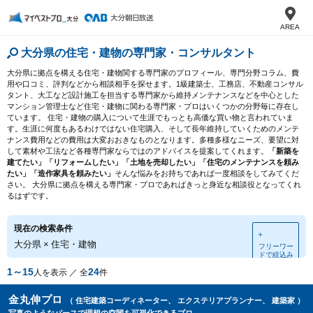
AREA
大分県の住宅・建物の専門家・コンサルタント
大分県に拠点を構える住宅・建物関する専門家のプロフィール、専門分野コラム、費
用や口コミ、評判などから相談相手を探せます。1級建築士、工務店、不動産コンサル
タント、大工など設計施工を担当する専門家から維持メンテナンスなどを中心とした
マンション管理士など住宅・建物に関わる専門家・プロはいくつかの分野毎に存在し
ています。 住宅・建物の購入について生涯でもっとも高価な買い物と言われていま
す。生涯に何度もあるわけではない住宅購入、そして長年維持していくためのメンテ
ナンス費用などの費用は大変おおきなものとなります。多種多様なニーズ、要望に対
して素材や工法など各種専門家ならではのアドバイスを提案してくれます。
「新築を
建てたい」「リフォームしたい」「土地を売却したい」「住宅のメンテナンスを頼み
たい」「造作家具を頼みたい」
そんな悩みをお持ちであれば一度相談をしてみてくだ
さい。 大分県に拠点を構える専門家・プロであればきっと身近な相談役となってくれ
るはずです。
現在の検索条件
＋
大分県
×
住宅・建物
フリーワー
ドで絞込み
1～15
24
人を表示 ／ 全
件
金丸伸プロ
（ 住宅建築コーディネーター、 エクステリアプランナー、 建築家 ）