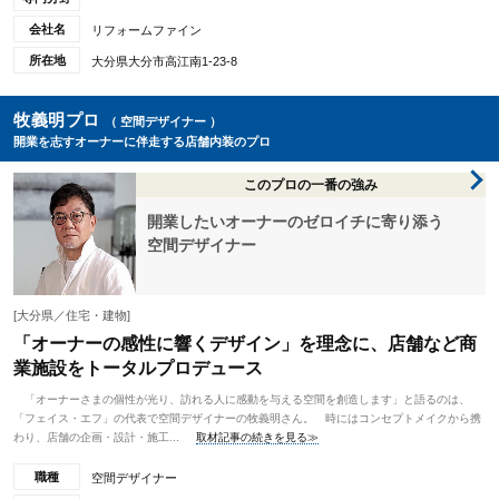
会社名
リフォームファイン
所在地
大分県大分市高江南1-23-8
牧義明プロ
（ 空間デザイナー ）
開業を志すオーナーに伴走する店舗内装のプロ
このプロの一番の強み
開業したいオーナーのゼロイチに寄り添う
空間デザイナー
[大分県／住宅・建物]
「オーナーの感性に響くデザイン」を理念に、店舗など商
業施設をトータルプロデュース
「オーナーさまの個性が光り、訪れる人に感動を与える空間を創造します」と語るのは、
「フェイス・エフ」の代表で空間デザイナーの牧義明さん。 時にはコンセプトメイクから携
わり、店舗の企画・設計・施工...
取材記事の続きを見る≫
職種
空間デザイナー