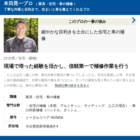
本田晃一プロ
（ 家具・住宅・車の補修 ）
丁寧な作業と目利きで、住まいと車を整えてくれるプロ
このプロの一番の強み
細やかな目利きを土台にした住宅と車の補
修
[大分県／住宅・建物]
現場で培った経験を活かし、信頼第一で補修作業を行う
たとえば引っ越しの時、家の内装や家具が傷ついてしまったら。住宅を新築した時、引き渡
し前の最終確認で、外壁や建具の傷を見つけたら。すべての素材を取り替えたり張り替えるな
どの作業には、膨大な費用と時...
取材記事の続きを見る≫
職種
家具・住宅・車の補修
専門分野
・住宅の補修（木部、アルミサッシ、サイディング、人工大理石）・車
の内装補修（ハンドル、ダッシュ...
屋号
トータルリペア HONDA
所在地
大分県別府市鶴見8-4