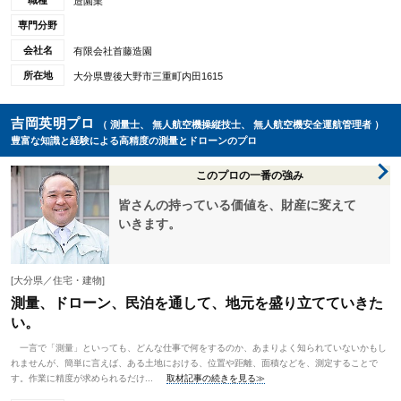
職種
造園業
専門分野
会社名
有限会社首藤造園
所在地
大分県豊後大野市三重町内田1615
吉岡英明プロ
（ 測量士、 無人航空機操縦技士、 無人航空機安全運航管理者 ）
豊富な知識と経験による高精度の測量とドローンのプロ
このプロの一番の強み
皆さんの持っている価値を、財産に変えて
いきます。
[大分県／住宅・建物]
測量、ドローン、民泊を通して、地元を盛り立てていきた
い。
一言で「測量」といっても、どんな仕事で何をするのか、あまりよく知られていないかもし
れませんが、簡単に言えば、ある土地における、位置や距離、面積などを、測定することで
す。作業に精度が求められるだけ...
取材記事の続きを見る≫