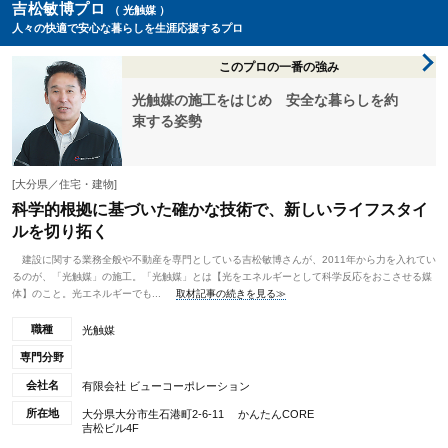
吉松敏博プロ
（ 光触媒 ）
人々の快適で安心な暮らしを生涯応援するプロ
このプロの一番の強み
光触媒の施工をはじめ 安全な暮らしを約
束する姿勢
[大分県／住宅・建物]
科学的根拠に基づいた確かな技術で、新しいライフスタイ
ルを切り拓く
建設に関する業務全般や不動産を専門としている吉松敏博さんが、2011年から力を入れてい
るのが、「光触媒」の施工。「光触媒」とは【光をエネルギーとして科学反応をおこさせる媒
体】のこと。光エネルギーでも...
取材記事の続きを見る≫
職種
光触媒
専門分野
会社名
有限会社 ビューコーポレーション
所在地
大分県大分市生石港町2-6-11 かんたんCORE
吉松ビル4F