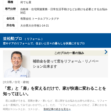
職種
何でも屋
専門分野
自動車・住宅関連業務・日常生活手助けなどお助けを必要とするお悩み
対応
会社名
有限会社 トータルプランタグチ
所在地
大分県大分市牧1-14-21
並松勲プロ
（ リフォーム ）
窓やドアのリフォームで、住まいと日々の暮らしを快適にするプロ
このプロの一番の強み
補助金を使って窓をリフォーム・リノベー
ション出来ます
[大分県／住宅・建物]
「窓」と「扉」を変えるだけで、家が快適に変わることを
知ってほしい。
窓に結露ができる、窓際が暑い・寒いなど、窓に関するお悩みをお持ちの皆さん、リフォー
ムを一度検討してみてはいかがでしょう。ただ、「リフォームはしたいけれど、工事にかかる
時間がストレスとか、コストが...
取材記事の続きを見る≫