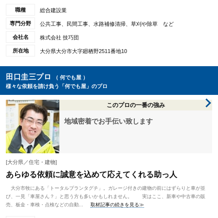
職種
総合建設業
専門分野
公共工事、民間工事、水路補修清掃、草刈や除草 など
会社名
株式会社 技巧団
所在地
大分県大分市大字廻栖野2511番地10
田口圭三プロ
（ 何でも屋 ）
様々な依頼を請け負う「何でも屋」のプロ
このプロの一番の強み
地域密着でお手伝い致します
[大分県／住宅・建物]
あらゆる依頼に誠意を込めて応えてくれる助っ人
大分市牧にある「トータルプランタグチ」。ガレージ付きの建物の前にはずらりと車が並
び、一見「車屋さん？」と思う方も多いかもしれません。 実はここ、新車や中古車の販
売、板金・車検・点検などの自動...
取材記事の続きを見る≫