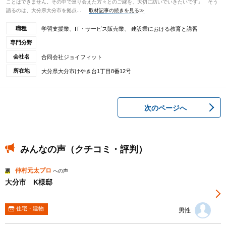
ことはできません。その中で巡り会えた方々とのご縁を、大切に紡いでいきたいです」 そう
語るのは、大分県大分市を拠点...
取材記事の続きを見る≫
職種
学習支援業、IT・サービス販売業、 建設業における教育と講習
専門分野
会社名
合同会社ジョイフィット
所在地
大分県大分市けやき台1丁目8番12号
次のページへ
みんなの声（クチコミ・評判）
仲村元太プロ
票
への声
大分市 K様邸
住宅・建物
男性