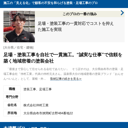
施工の「見える化」で顧客の不安を和らげる塗装・足場工事のプロ
このプロの一番の強み
足場・塗装工事の一貫対応でコストを抑え
た施工を実現
[大分県／住宅・建物]
足場・塗装工事を自社で一貫施工。“誠実な仕事”で信頼を
築く地域密着の塗装会社
「最後まで安心して任せられる会社でありたい」 そう話すのは、大分県由布市の塗装・足
場工事会社「仲村工業」代表の仲村元太さん。温泉県大分の地域密着の塗装ブランド「おんせ
んぺいんと」として、屋根・外...
取材記事の続きを見る≫
職種
塗装工事、足場工事
専門分野
会社名
株式会社仲村工業
所在地
大分県由布市挾間町古野484番地22