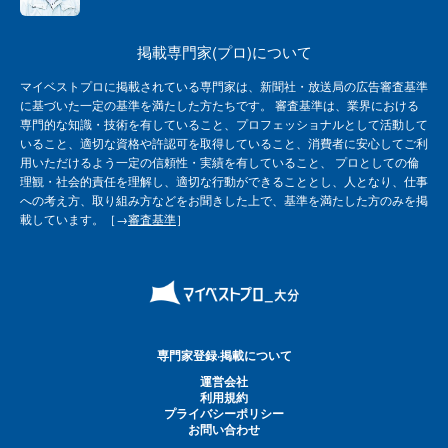
掲載専門家(プロ)について
マイベストプロに掲載されている専門家は、新聞社・放送局の広告審査基準
に基づいた一定の基準を満たした方たちです。 審査基準は、業界における
専門的な知識・技術を有していること、プロフェッショナルとして活動して
いること、適切な資格や許認可を取得していること、消費者に安心してご利
用いただけるよう一定の信頼性・実績を有していること、 プロとしての倫
理観・社会的責任を理解し、適切な行動ができることとし、人となり、仕事
への考え方、取り組み方などをお聞きした上で、基準を満たした方のみを掲
載しています。［→
審査基準
］
専門家登録·掲載について
運営会社
利用規約
プライバシーポリシー
お問い合わせ