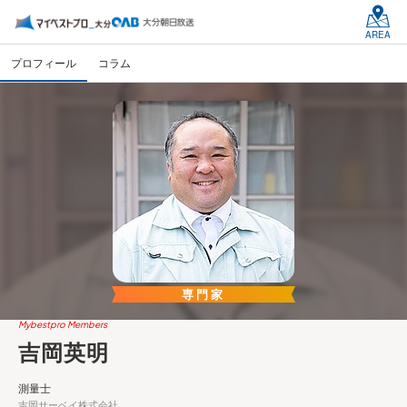
AREA
プロフィール
コラム
専門家
Mybestpro Members
吉岡英明
測量士
吉岡サーベイ株式会社