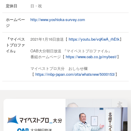
定休日
日・祝
ホームペー
http://www.yoshioka-survey.com
ジ
『マイベス
2021年1月16日放送【
https://youtu.be/vqKwA_rhEtk
】
トプロファ
イル』
OAB大分朝日放送 『マイベストプロファイル』
番組ホームページ【
https://www.oab.co.jp/mybest/
】
マイベストプロ大分 おしらせ欄
【
https://mbp-japan.com/oita/whatsnew/5000153/
】