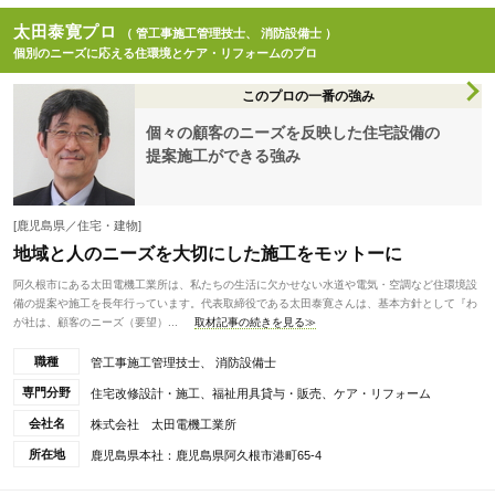
太田泰寛プロ
（ 管工事施工管理技士、 消防設備士 ）
個別のニーズに応える住環境とケア・リフォームのプロ
このプロの一番の強み
個々の顧客のニーズを反映した住宅設備の
提案施工ができる強み
[鹿児島県／住宅・建物]
地域と人のニーズを大切にした施工をモットーに
阿久根市にある太田電機工業所は、私たちの生活に欠かせない水道や電気・空調など住環境設
備の提案や施工を長年行っています。代表取締役である太田泰寛さんは、基本方針として『わ
が社は、顧客のニーズ（要望）...
取材記事の続きを見る≫
職種
管工事施工管理技士、 消防設備士
専門分野
住宅改修設計・施工、福祉用具貸与・販売、ケア・リフォーム
会社名
株式会社 太田電機工業所
所在地
鹿児島県本社：鹿児島県阿久根市港町65-4