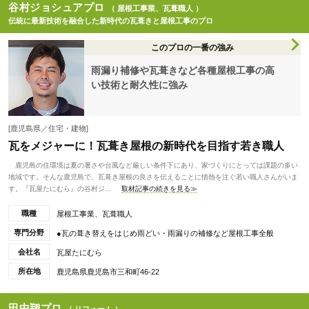
谷村ジョシュアプロ
（ 屋根工事業、瓦葺職人 ）
伝統に最新技術を融合した新時代の瓦葺きと屋根工事のプロ
このプロの一番の強み
雨漏り補修や瓦葺きなど各種屋根工事の高
い技術と耐久性に強み
[鹿児島県／住宅・建物]
瓦をメジャーに！瓦葺き屋根の新時代を目指す若き職人
鹿児島の住環境は夏の暑さや台風など厳しい条件下にあり、家づくりにとっては課題の多い
地域です。そんな鹿児島で、瓦葺き屋根の良さを伝えることに情熱を注ぐ若い職人さんがいま
す。『瓦屋たにむら』の谷村ジ...
取材記事の続きを見る≫
職種
屋根工事業、瓦葺職人
専門分野
●瓦の葺き替えをはじめ雨どい・雨漏りの補修など屋根工事全般
会社名
瓦屋たにむら
所在地
鹿児島県鹿児島市三和町46-22
田中翔プロ