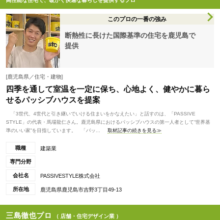
高性能な住宅で、暖かく快適な暮らしを提供するプロ
このプロの一番の強み
断熱性に長けた国際基準の住宅を鹿児島で
提供
[鹿児島県／住宅・建物]
四季を通して室温を一定に保ち、心地よく、健やかに暮ら
せるパッシブハウスを提案
「3世代、4世代と引き継いでいける住まいをかなえたい」と話すのは、「PASSIVE
STYLE」の代表・馬場龍仁さん。鹿児島県におけるパッシブハウスの第一人者として“世界基
準のいい家”を目指しています。 「パッ...
取材記事の続きを見る≫
職種
建築業
専門分野
会社名
PASSIVESTYLE株式会社
所在地
鹿児島県鹿児島市吉野3丁目49-13
三島徹也プロ
（ 店舗・住宅デザイン業 ）