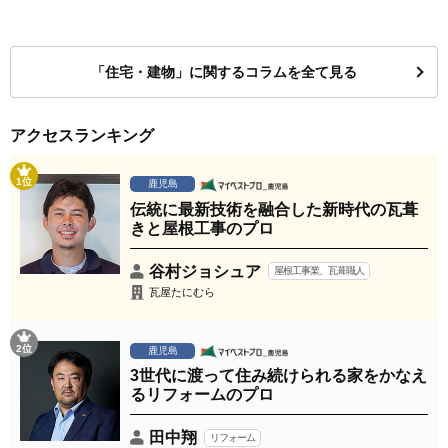
「住宅・建物」に関するコラムを全て見る
アクセスランキング
1位
鹿児島
伝統に最新技術を融合した新時代の瓦葺
きと屋根工事のプロ
谷村ジョシュア
屋根工事業、瓦葺職人
瓦屋たにむら
2位
鹿児島
3世代に渡って住み続けられる家をかなえ
るリフォームのプロ
田中翔
リフォーム