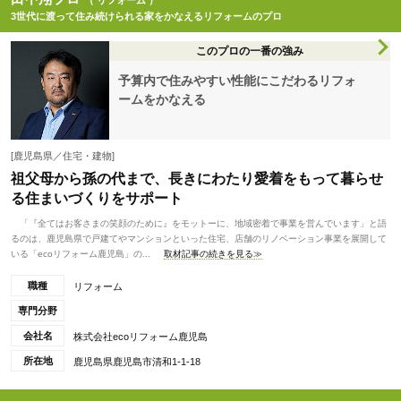
（ リフォーム ）
3世代に渡って住み続けられる家をかなえるリフォームのプロ
このプロの一番の強み
予算内で住みやすい性能にこだわるリフォ
ームをかなえる
[鹿児島県／住宅・建物]
祖父母から孫の代まで、長きにわたり愛着をもって暮らせ
る住まいづくりをサポート
「『全てはお客さまの笑顔のために』をモットーに、地域密着で事業を営んでいます」と語
るのは、鹿児島県で戸建てやマンションといった住宅、店舗のリノベーション事業を展開して
いる「ecoリフォーム鹿児島」の...
取材記事の続きを見る≫
職種
リフォーム
専門分野
会社名
株式会社ecoリフォーム鹿児島
所在地
鹿児島県鹿児島市清和1-1-18