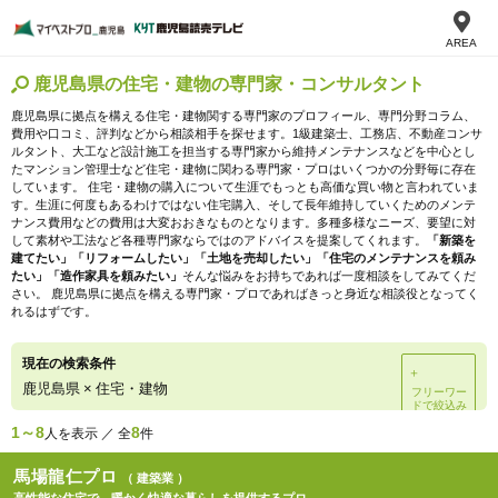
AREA
鹿児島県の住宅・建物の専門家・コンサルタント
鹿児島県に拠点を構える住宅・建物関する専門家のプロフィール、専門分野コラム、
費用や口コミ、評判などから相談相手を探せます。1級建築士、工務店、不動産コンサ
ルタント、大工など設計施工を担当する専門家から維持メンテナンスなどを中心とし
たマンション管理士など住宅・建物に関わる専門家・プロはいくつかの分野毎に存在
しています。 住宅・建物の購入について生涯でもっとも高価な買い物と言われていま
す。生涯に何度もあるわけではない住宅購入、そして長年維持していくためのメンテ
ナンス費用などの費用は大変おおきなものとなります。多種多様なニーズ、要望に対
して素材や工法など各種専門家ならではのアドバイスを提案してくれます。
「新築を
建てたい」「リフォームしたい」「土地を売却したい」「住宅のメンテナンスを頼み
たい」「造作家具を頼みたい」
そんな悩みをお持ちであれば一度相談をしてみてくだ
さい。 鹿児島県に拠点を構える専門家・プロであればきっと身近な相談役となってく
れるはずです。
現在の検索条件
＋
鹿児島県
×
住宅・建物
フリーワー
ドで絞込み
1～8
8
人を表示 ／ 全
件
馬場龍仁プロ
（ 建築業 ）