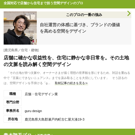
全国対応で店舗から住宅まで担う空間デザインのプロ
このプロの一番の強み
自社運営の体感に基づき、ブランドの価値
を高める空間をデザイン
[鹿児島県／住宅・建物]
店舗に確かな収益性を、住宅に静かな非日常を。その土地
の文脈を読み解く空間デザイン
「その土地が持つ文脈や、オーナーさまが描く理想の世界観を形にするため、対話を重ねる
中で『言葉にできないニュアンス』までを汲み取ることを大切にしています」 そう語るの
は、空間デザインを手掛ける「g...
取材記事の続きを見る≫
職種
店舗・住宅デザイン業
専門分野
事務所名
guru design
所在地
鹿児島県大島郡瀬戸内町古仁屋大湊19-3