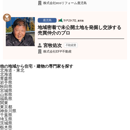
株式会社ecoリフォーム鹿児島
3位
鹿児島
地域密着で未公開土地を発掘し交渉する
売買仲介のプロ
宮牧佑次
不動産業
株式会社EFP不動産
他の地域から住宅・建物の専門家を探す
北海道・東北
北海道
青森県
岩手県
秋田県
宮城県
山形県
福島県
関東
東京都
神奈川県
千葉県
埼玉県
茨城県
栃木県