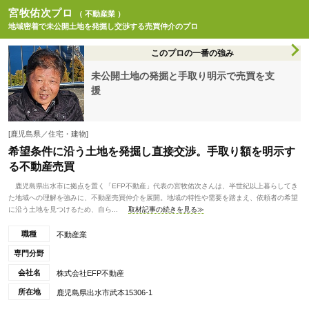
宮牧佑次プロ
（ 不動産業 ）
地域密着で未公開土地を発掘し交渉する売買仲介のプロ
このプロの一番の強み
未公開土地の発掘と手取り明示で売買を支
援
[鹿児島県／住宅・建物]
希望条件に沿う土地を発掘し直接交渉。手取り額を明示す
る不動産売買
鹿児島県出水市に拠点を置く「EFP不動産」代表の宮牧佑次さんは、半世紀以上暮らしてき
た地域への理解を強みに、不動産売買仲介を展開。地域の特性や需要を踏まえ、依頼者の希望
に沿う土地を見つけるため、自ら...
取材記事の続きを見る≫
職種
不動産業
専門分野
会社名
株式会社EFP不動産
所在地
鹿児島県出水市武本15306-1