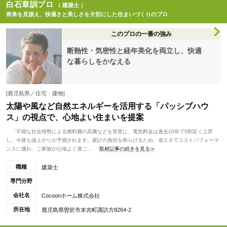
白石章訓プロ
（ 建築士 ）
将来を見据え、快適さと美しさを大切にした住まいづくりのプロ
このプロの一番の強み
断熱性・気密性と経年美化を両立し、快適
な暮らしをかなえる
[鹿児島県／住宅・建物]
太陽や風など自然エネルギーを活用する「パッシブハウ
ス」の視点で、心地よい住まいを提案
「不穏な社会情勢による燃料費の高騰などを背景に、電気料金は過去10年で5割近く上昇
し、今後も値上がりが予測されます。家計の負担を和らげるため、省エネでコストパフォーマ
ンスに優れ、ご家族が心地よく過ご...
取材記事の続きを見る≫
職種
建築士
専門分野
会社名
Cocoonホーム株式会社
所在地
鹿児島県曽於市末吉町諏訪方8264-2