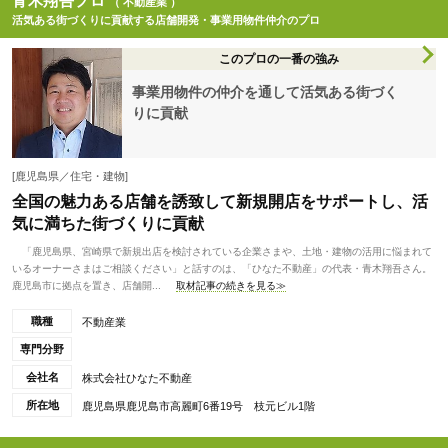
青木翔吾プロ
（ 不動産業 ）
活気ある街づくりに貢献する店舗開発・事業用物件仲介のプロ
このプロの一番の強み
事業用物件の仲介を通して活気ある街づく
りに貢献
[鹿児島県／住宅・建物]
全国の魅力ある店舗を誘致して新規開店をサポートし、活
気に満ちた街づくりに貢献
「鹿児島県、宮崎県で新規出店を検討されている企業さまや、土地・建物の活用に悩まれて
いるオーナーさまはご相談ください」と話すのは、「ひなた不動産」の代表・青木翔吾さん。
鹿児島市に拠点を置き、店舗開...
取材記事の続きを見る≫
職種
不動産業
専門分野
会社名
株式会社ひなた不動産
所在地
鹿児島県鹿児島市高麗町6番19号 枝元ビル1階