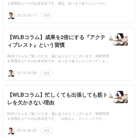
＆習慣化コーチの山本武史です。最近、めっきり筋トレにハマりま
して・・・^^;毎朝の日課として朝5時〜6時にフィットネスに通い
続けています...
2019-09-17
習慣
【WLBコラム】成果を2倍にする『アクテ
ィブレスト』という習慣
WLBコラムをご覧いただき、誠にありがとうございます。時間管理
＆習慣化コーチの山本武史です。めっきり筋トレにハマってしまい
ました^^;フィットネスジムにはだいたい週に5回は行っています。
いけな...
2019-09-08
習慣
【WLBコラム】忙しくても出張しても筋ト
レを欠かさない理由
WLBコラムをご覧いただき、誠にありがとうございます。時間管理
＆習慣化コーチの山本武史です。「山本さん、ストイックです
ね！」時々、言われます。が、僕自身は全くそうは思っていません
^^;です...
2019-08-30
習慣