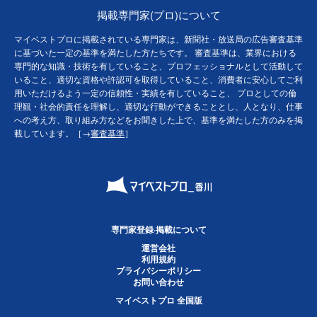
掲載専門家(プロ)について
マイベストプロに掲載されている専門家は、新聞社・放送局の広告審査基準
に基づいた一定の基準を満たした方たちです。 審査基準は、業界における
専門的な知識・技術を有していること、プロフェッショナルとして活動して
いること、適切な資格や許認可を取得していること、消費者に安心してご利
用いただけるよう一定の信頼性・実績を有していること、 プロとしての倫
理観・社会的責任を理解し、適切な行動ができることとし、人となり、仕事
への考え方、取り組み方などをお聞きした上で、基準を満たした方のみを掲
載しています。［→
審査基準
］
専門家登録·掲載について
運営会社
利用規約
プライバシーポリシー
お問い合わせ
マイベストプロ 全国版