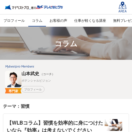
AREA
プロフィール
コラム
お客様の声
仕事が軽くなる講座
無料プレゼ
コラム
Mybestpro Members
山本武史
（コーチ）
ポテンシャルビジョン
プロフィール
専門家
テーマ：習慣
【WLBコラム】習慣を効率的に身につけた
いなら『効率』は考えないでください