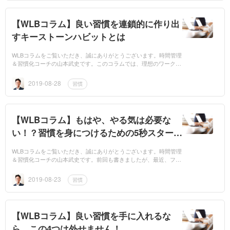
【WLBコラム】良い習慣を連鎖的に作り出
すキーストーンハビットとは
WLBコラムをご覧いただき、誠にありがとうございます。時間管理
＆習慣化コーチの山本武史です。このコラムでは、理想のワークラ
イフバランスを実現するための手立てとして「良い習慣を身につけ
る」というこ...
2019-08-28
習慣
【WLBコラム】もはや、やる気は必要な
い！？習慣を身につけるための5秒スター
ト！
WLBコラムをご覧いただき、誠にありがとうございます。時間管理
＆習慣化コーチの山本武史です。前回も書きましたが、最近、フィ
ットネスジムに通い始めました。僕が行くのは大抵朝5時〜6時で
す。1日の...
2019-08-23
習慣
【WLBコラム】良い習慣を手に入れるな
ら、この4つは外せません！