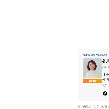
Mybestpro Members
谷
高松
社会
性活
専門家
でア
谷川由紀プロはテレビせ