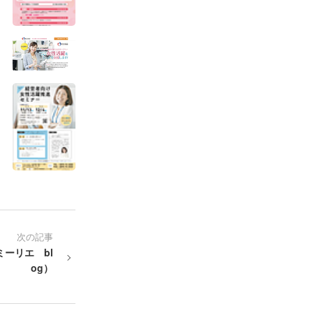
次の記事
ーリエ bl
og）