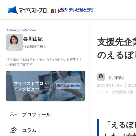
Mybestpro Members
支援先企
谷川由紀
社会保険労務士
のえるぼ
谷川由紀プロはテレビせとうちが厳正なる審査をし
た登録専門家です
谷川由紀
マイベストプロ・
2019年3月19日
202
インタビュー
テーマ：
女性活躍推進
プロフィール
「えるぼ
コラム