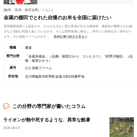
[輪島・珠洲・能登金剛／くらし]
金蔵の棚田でとれた自慢のお米を全国に届けたい
世界農業遺産にも認定され、かけがえのない里山里海が広がる奥能登。過疎化や農業人口の減
少など深刻な問題も進んでいますが、そんな限界集落に移住し、米作りに情熱を注ぐ青年がい
ます。のと栄能ファームの山下...
取材記事の続きを見る≫
職種
農業
専門分野
「金蔵米蔵金」（品種：能登ひかり、コシヒカリ）「町野川物語」（品
種：能登ひかり）
屋号
のと栄能ファーム
所在地
石川県輪島市町野町金蔵ヨ部246番甲地
この分野の専門家が書いたコラム
ライオンが熱中死するような、異常な酷暑
2026-08-07