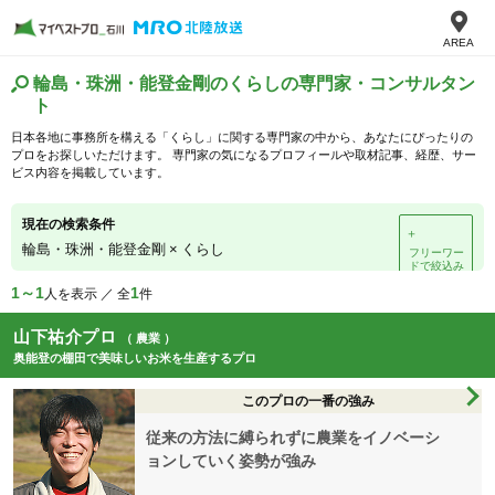
AREA
輪島・珠洲・能登金剛のくらしの専門家・コンサルタン
ト
日本各地に事務所を構える「くらし」に関する専門家の中から、あなたにぴったりの
プロをお探しいただけます。 専門家の気になるプロフィールや取材記事、経歴、サー
ビス内容を掲載しています。
現在の検索条件
＋
輪島・珠洲・能登金剛
×
くらし
フリーワー
ドで絞込み
1～1
1
人を表示 ／ 全
件
山下祐介プロ
（ 農業 ）
奥能登の棚田で美味しいお米を生産するプロ
このプロの一番の強み
従来の方法に縛られずに農業をイノベーシ
ョンしていく姿勢が強み