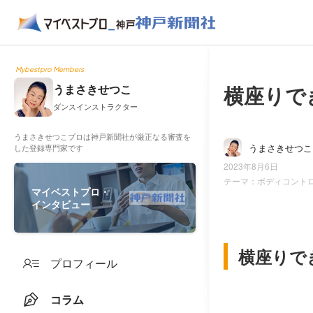
Mybestpro Members
横座りで
うまさきせつこ
ダンスインストラクター
うまさきせつこプロは神戸新聞社が厳正なる審査を
うまさきせつこ
した登録専門家です
2023年8月6日
テーマ：
ボディコント
マイベストプロ・
インタビュー
横座りで
プロフィール
コラム