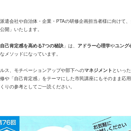
派遣会社や自治体・企業・PTAの研修企画担当者様に向けて
公開」いたします。
自己肯定感を高める7つの秘訣
」は、
アドラー心理学
や
ユング
なメソッドになっています。
ルス、モチベーションアップや部下への
マネジメント
といった
修や「自己肯定感」をテーマにした市民講座にもそのまま応用
くりの参考としてご一読ください。