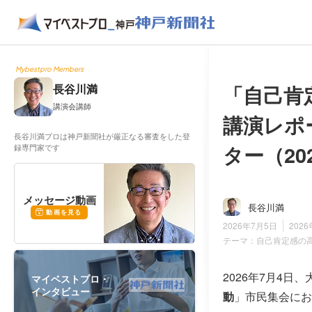
Mybestpro Members
「自己肯
長谷川満
講演会講師
講演レポ
長谷川満プロは神戸新聞社が厳正なる審査をした登
ター（20
録専門家です
メッセージ動画
長谷川満
動画を見る
2026年7月5日
202
テーマ：
自己肯定感の
2026年7月4日
マイベストプロ・
インタビュー
動
」市民集会にお