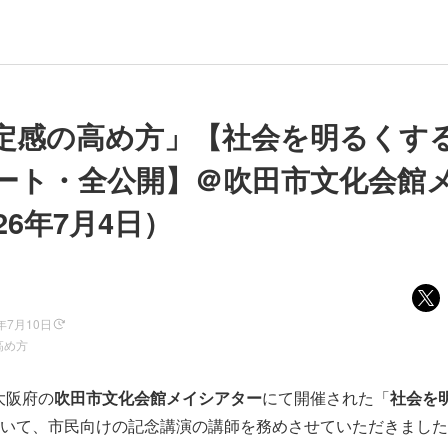
定感の高め方」【社会を明るくす
ート・全公開】＠吹田市文化会館
26年7月4日）
6年7月10日
高め方
、大阪府の
吹田市文化会館メイシアター
にて開催された「
社会を
いて、市民向けの記念講演の講師を務めさせていただきました