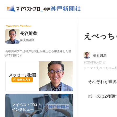
Mybestpro Members
えべっち
長谷川満
講演会講師
長谷川満プロは神戸新聞社が厳正なる審査をした登
長谷川満
録専門家です
2025年6月24日
テーマ：
えべっちゃん
メッセージ動画
動画を見る
それぞれが世界
ポーズは2種類
マイベストプロ・
インタビュー