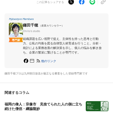
この記事をシェアする
Mybestpro Members
鎌田千穂
（産業カウンセラー）
Chi-ho’s studio
組織課題を広い視野で捉え、主体性を持った思考と行動
専門家
力、公私の均衡を図る自律型人材育成を行うこと。分析・
統計による業務改善の解決策を示し、個人の悩みを解き放
ち、企業の繁栄に繋げることが専門です。
他のリンク
鎌田千穂プロは九州朝日放送が厳正なる審査をした登録専門家です
関連するコラム
福岡の偉人：宗像市 見捨てられた人の側に立ち
続けた僧侶・綱脇龍妙