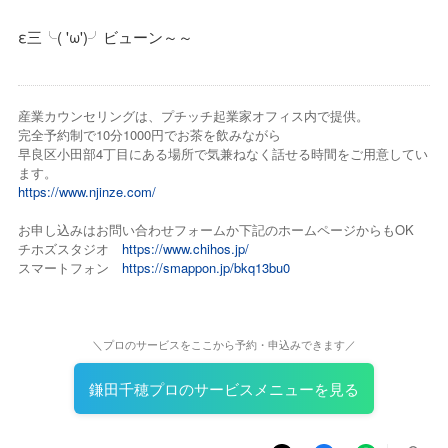
ε三╰( 'ω')╯ビューン～～
産業カウンセリングは、プチッチ起業家オフィス内で提供。
完全予約制で10分1000円でお茶を飲みながら
早良区小田部4丁目にある場所で気兼ねなく話せる時間をご用意してい
ます。
https://www.njinze.com/
お申し込みはお問い合わせフォームか下記のホームページからもOK
チホズスタジオ
https://www.chihos.jp/
スマートフォン
https://smappon.jp/bkq13bu0
＼プロのサービスをここから予約・申込みできます／
鎌田千穂プロのサービスメニューを見る