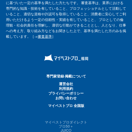
に基づいた一定の基準を満たした方たちです。 審査基準は、業界における
専門的な知識・技術を有していること、プロフェッショナルとして活動して
いること、適切な資格や許認可を取得していること、消費者に安心してご利
用いただけるよう一定の信頼性・実績を有していること、 プロとしての倫
理観・社会的責任を理解し、適切な行動ができることとし、人となり、仕事
への考え方、取り組み方などをお聞きした上で、基準を満たした方のみを掲
載しています。［→
審査基準
］
専門家登録·掲載について
運営会社
利用規約
プライバシーポリシー
お問い合わせ
マイベストプロ 全国版
マイベストプロダイレクト
プロ50＋
JIJICO