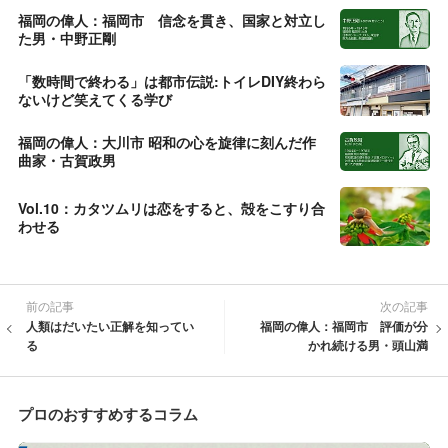
福岡の偉人：福岡市 信念を貫き、国家と対立し
た男・中野正剛
「数時間で終わる」は都市伝説:トイレDIY終わら
ないけど笑えてくる学び
福岡の偉人：大川市 昭和の心を旋律に刻んだ作
曲家・古賀政男
Vol.10：カタツムリは恋をすると、殻をこすり合
わせる
前の記事
次の記事
人類はだいたい正解を知ってい
福岡の偉人：福岡市 評価が分
る
かれ続ける男・頭山満
プロのおすすめするコラム