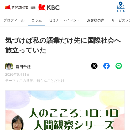
AREA
プロフィール
コラム
セミナー・イベント
お客様の声
サービスメ
気づけば私の語彙だけ先に国際社会へ
旅立っていた
鎌田千穂
2026年6月11日
テーマ：
この世界、知らんことだらけ