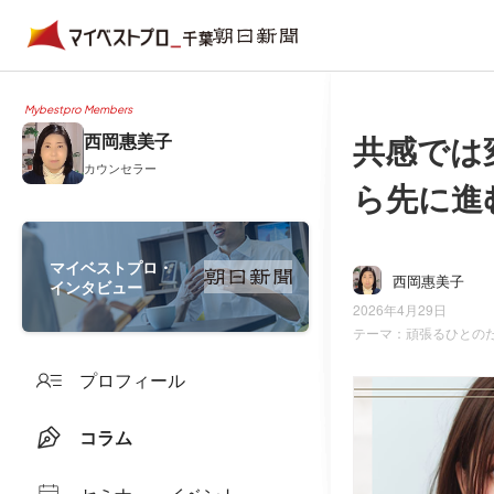
Mybestpro Members
共感では
西岡惠美子
カウンセラー
ら先に進
マイベストプロ・
西岡惠美子
インタビュー
2026年4月29日
テーマ：
頑張るひとの
プロフィール
コラム