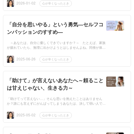
私たちの脳は、...
2026-01-02
心が辛くなったとき
「自分を思いやる」という勇気—セルフコ
ンパッションのすすめ—
～あなたは、自分に優しくできていますか？～ たとえば、家族
が疲れていたら、無理に出かけようとはしませんよね。同僚が体調
を崩していたら、「大丈夫？」と声をかけますよね。そう、人に対
しては、自...
2025-06-26
心が辛くなったとき
「助けて」が言えないあなたへ～頼ること
は甘えじゃない、生きる力～
「助けてって言えない…」そんな思いを抱えたことはありません
か？誰にも言えずにがんばってしまうあなたは、決して弱い人では
ありません。むしろ、一人で抱え込むことに慣れてしまった「強い
人」なのかもし...
2025-05-02
心が辛くなったとき