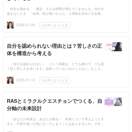
自分を責める。 最近、そんな時間が増えていませんか。何かが
進まないとき、「結局、私が弱いからだ」と理由を自分に引き取っ
てしまう。ちゃんと考えているし、責任も状況も分かっているの
に、それでも...
2026-01-26
心が辛くなったとき
自分を認められない理由とは？苦しさの正
体を構造から考える
「自分を認められない」 という感覚は、とても静かで、でも長
く続く苦しさを伴います。頑張っていないわけじゃない。むしろ疲
れるほどやっている。それなのに、手応えがなく、達成感もなく、
「これでいい...
2026-01-12
心が辛くなったとき
RASとミラクルクエスチョンでつくる、自
分軸の未来設計
－あなたの未来は、あなたが創る－ 未来について考えようとす
ると、不安や迷いが先に立ってしまうことはありませんか。それ
は、意志が弱いからでも、前向きになれないからでもありません。