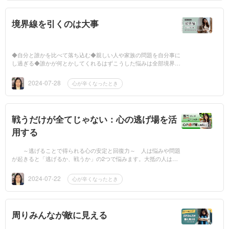
境界線を引くのは大事
◆自分と誰かを比べて落ち込む◆親しい人や家族の問題を自分事に
し過ぎる◆誰かが何とかしてくれるはずこうした悩みは全部境界線
が無いことで起こります自分と他者の間には、適切な場所に適切な
線を引きまし...
2024-07-28
心が辛くなったとき
戦うだけが全てじゃない：心の逃げ場を活
用する
～逃げることで得られる心の安定と回復力～ 人は悩みや問題
が起きると「逃げるか、戦うか」の2つで悩みます。大抵の人は戦
う方を選んでいるのではないでしょうか。そんなことない、という
方も、その場...
2024-07-22
心が辛くなったとき
周りみんなが敵に見える