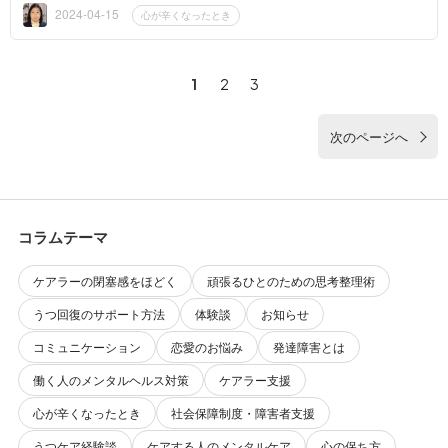
が、手がかりの...
2024-04-15
心が辛くなったとき
1
2
3
次のページへ
コラムテーマ
ケアラーの閉塞感をほどく
頑張るひとのための思考整理術
うつ回復のサポート方法
体験談
お知らせ
コミュニケーション
恋愛のお悩み
発達障害とは
働く人のメンタルヘルス対策
ケアラー支援
心が辛くなったとき
社会保障制度・障害者支援
うつケア経験談
ケアする人のメンタルケア
心の保ち方