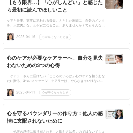
【もう限界…】「心がしんどい」と感じた
ら最初に読んでほしいこと
ケアと仕事、家事に追われる毎日。ふとした瞬間に「自分のメンタ
ル、大丈夫かな」と不安になること、ありませんか？でもそんなと
きほど、自分の気持ちにちゃんと向き合うのって、難しいもので
す。 「もし...
2025-04-16
心が辛くなったとき
心のケアが必要なケアラーへ。自分を見失
わないための3つの心得
ケアラーさんに届けたい「こころのいろは」心のケアを担うあな
たに贈る、3つのメッセージ ケアラーは、やらなきゃいけないこ
とがいつも山ほどあります。介護や看病だけでなく、他の家族のこ
と、自分自身...
2025-04-11
心が辛くなったとき
心を守るバウンダリーの作り方：他人の感
情に支配されないために
「他者の感情に振り回される」と悩む方は多いのではないでしょ