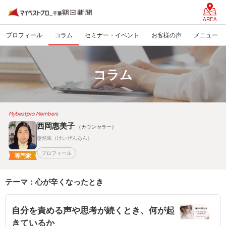
AREA
プロフィール
コラム
セミナー・イベント
お客様の声
メニュー
コラム
Mybestpro Members
西岡惠美子
（カウンセラー）
惠然庵（けいぜんあん）
プロフィール
専門家
テーマ：心が辛くなったとき
自分を責める声や思考が続くとき、何が起
きているか