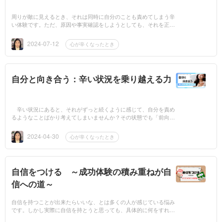
周りが敵に見えるとき、それは同時に自分のことも責めてしまう辛
い体験です。ただ、原因や事実確認をしようとしても、それを正し
く受け入れられない精神状態である可能性が高いです。まずは先に
自分を楽にして...
2024-07-12
心が辛くなったとき
自分と向き合う：辛い状況を乗り越える力
辛い状況にあると、それがずっと続くように感じて、自分を責め
るようなことばかり考えてしまいませんか？その状態でも「前向き
に考えなきゃ」と自分に負荷をかけて、更に余裕がなくなってしま
っているかもし...
2024-04-30
心が辛くなったとき
自信をつける ～成功体験の積み重ねが自
信への道～
自信を持つことが出来たらいいな、とは多くの人が感じている悩み
です。しかし実際に自信を持とうと思っても、具体的に何をすれば
いいのか分からず戸惑ってしまいますよね。色んな方法があります