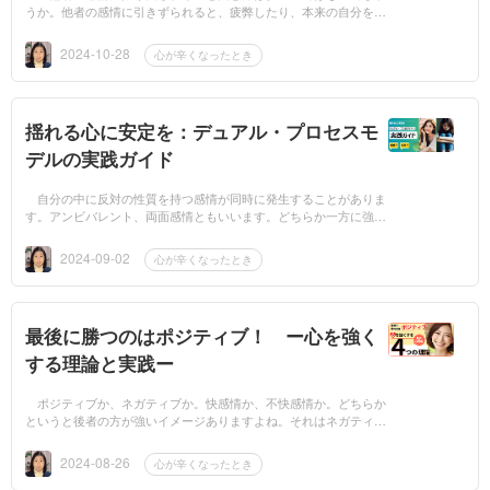
うか。他者の感情に引きずられると、疲弊したり、本来の自分を見
失ったりすることがあります。責任感や自己肯定感の低さが原因
で、相手の感情...
2024-10-28
心が辛くなったとき
揺れる心に安定を：デュアル・プロセスモ
デルの実践ガイド
自分の中に反対の性質を持つ感情が同時に発生することがありま
す。アンビバレント、両面感情ともいいます。どちらか一方に強く
共鳴していると、もう一方を押し殺したり無視したりしてしまいま
す。しかしど...
2024-09-02
心が辛くなったとき
最後に勝つのはポジティブ！ ー心を強く
する理論と実践ー
ポジティブか、ネガティブか。快感情か、不快感情か。どちらか
というと後者の方が強いイメージありますよね。それはネガティブ
／不快感情のインパクトがあまりに強すぎるために印象に残りやす
いだけなので...
2024-08-26
心が辛くなったとき