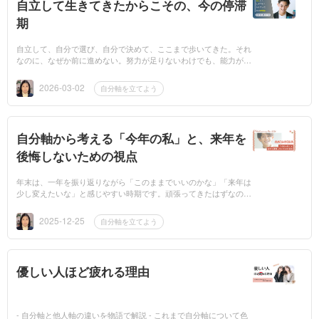
自立して生きてきたからこその、今の停滞
期
自立して、自分で選び、自分で決めて、ここまで歩いてきた。それ
なのに、なぜか前に進めない。努力が足りないわけでも、能力がな
いわけでもない。それでも停滞している感覚がある。もし今そんな
場所に立って...
2026-03-02
自分軸を立てよう
自分軸から考える「今年の私」と、来年を
後悔しないための視点
年末は、一年を振り返りながら「このままでいいのかな」「来年は
少し変えたいな」と感じやすい時期です。頑張ってきたはずなの
に、なぜか満たされない。やるべきことはこなしたのに、心に余白
がない。そんな感...
2025-12-25
自分軸を立てよう
優しい人ほど疲れる理由
- 自分軸と他人軸の違いを物語で解説 - これまで自分軸について色