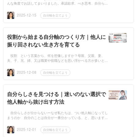
んな角度でお話してまいりました。承認欲求、べき思考、自分らし
さ、役割、正解探し。だけど「自分の気持ち＝自分軸を優先する
と、我儘だ...
2025-12-15
自分軸を立てよう
役割から始まる自分軸のつくり方｜他人に
振り回されない生き方を育てる
役割 という言葉から、何を想像しますか？母親、父親、妻、
夫、子、兄、姉、又は職業や役職などを思い浮かべる方が多いと思
います。ですがこうした役割には社会的なイメージがセットになっ
ています。例え...
2025-12-08
自分軸を立てよう
自分らしさを見つける｜迷いのない選択で
他人軸から抜け出す方法
自分らしさが分からないーなぜ私たちは、つい他人軸になってし
まうのか 自分のことは自分が一番分かっている、と、思いますよ
ね。だけどもしも「自分らしく生きていますか？」と聞かれたら、
どう答えます...
2025-12-01
自分軸を立てよう