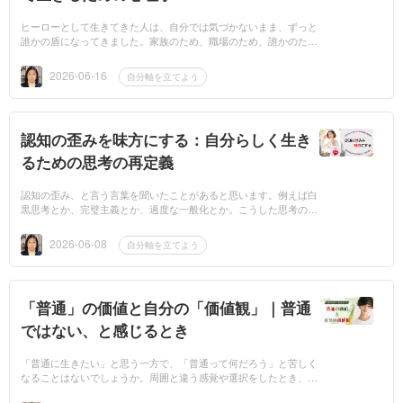
ヒーローとして生きてきた人は、自分では気づかないまま、ずっと
誰かの盾になってきました。家族のため、職場のため、誰かのため
に動き続けることが“当たり前”になり、気づけば自分の気持ちや限
界は後回し。...
2026-06-16
自分軸を立てよう
認知の歪みを味方にする：自分らしく生き
るための思考の再定義
認知の歪み、と言う言葉を聞いたことがあると思います。例えば白
黒思考とか、完璧主義とか、過度な一般化とか。こうした思考の傾
向はものの見方が偏って悩みの元になりやすいため、「直していき
ましょう」と捉...
2026-06-08
自分軸を立てよう
「普通」の価値と自分の「価値観」｜普通
ではない、と感じるとき
「普通に生きたい」と思う一方で、「普通って何だろう」と苦しく
なることはないでしょうか。周囲と違う感覚や選択をしたとき、人
は「自分がおかしいのでは」と不安になります。けれど、本当に苦