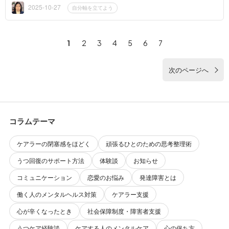
ない、で...
2025-10-27
自分軸を立てよう
1
2
3
4
5
6
7
次のページへ
コラムテーマ
ケアラーの閉塞感をほどく
頑張るひとのための思考整理術
うつ回復のサポート方法
体験談
お知らせ
コミュニケーション
恋愛のお悩み
発達障害とは
働く人のメンタルヘルス対策
ケアラー支援
心が辛くなったとき
社会保障制度・障害者支援
うつケア経験談
ケアする人のメンタルケア
心の保ち方