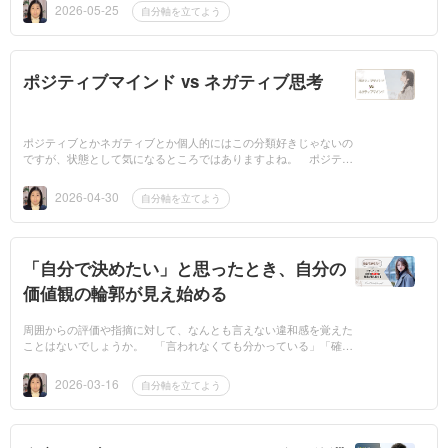
しいのは「普...
2026-05-25
自分軸を立てよう
ポジティブマインド vs ネガティブ思考
ポジティブとかネガティブとか個人的にはこの分類好きじゃないの
ですが、状態として気になるところではありますよね。 ポジティ
ブ＝いい状態ネガティブ＝悪い状態 というのがすごーくざっくり
した区分...
2026-04-30
自分軸を立てよう
「自分で決めたい」と思ったとき、自分の
価値観の輪郭が見え始める
周囲からの評価や指摘に対して、なんとも言えない違和感を覚えた
ことはないでしょうか。 「言われなくても分かっている」「確か
に正しいのかもしれない、でも……」 と感じながらも、うまく言
葉にできない。...
2026-03-16
自分軸を立てよう