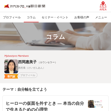
AREA
プロフィール
コラム
セミナー・イベント
お客様の声
メニュー
コラム
Mybestpro Members
西岡惠美子
（カウンセラー）
惠然庵（けいぜんあん）
プロフィール
専門家
テーマ：自分軸を立てよう
ヒーローの仮面を外すとき ― 本当の自分
で生きるための心理学