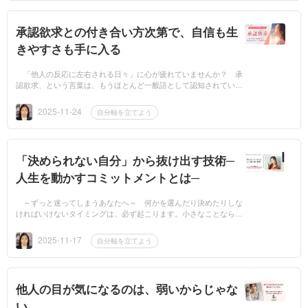
承認欲求との付き合い方次第で、自信も生
きやすさも手に入る
「他人の反応に左右される日々」に心が疲れていませんか？ 承
認欲求、という言葉は、もうほとんど一般語として認知されていま
すよね。SNSの「いいね」が気になったり、職場や家族、友人など
の反応で一喜...
2025-11-24
自分軸を立てよう
「決められない自分」から抜け出す技術─
人生を動かすコミットメントとは─
～ずっと迷ってしまうあなたへ～ 何かを選んだり決めたりしな
ければいけないタイミングは、必ず起こります。小さなことなら毎
日、大きなことも人生に一度や二度ではありません。その時に迷っ
て「決めら...
2025-11-17
自分軸を立てよう
他人の目が気になるのは、弱いからじゃな
い