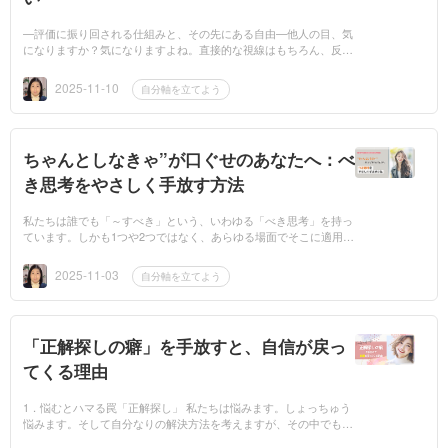
—評価に振り回される仕組みと、その先にある自由—他人の目、気
になりますか？気になりますよね。直接的な視線はもちろん、反応
や無反応、他の人との対応の違い、評価、意見、そして批判。気に
ならないはずが...
2025-11-10
自分軸を立てよう
ちゃんとしなきゃ”が口ぐせのあなたへ：べ
き思考をやさしく手放す方法
私たちは誰でも「～すべき」という、いわゆる「べき思考」を持っ
ています。しかも1つや2つではなく、あらゆる場面でそこに適用さ
れるべきを持っています。■他人の気分や感情に配慮すべき■年齢
や性別に相応...
2025-11-03
自分軸を立てよう
「正解探しの癖」を手放すと、自信が戻っ
てくる理由
1．悩むとハマる罠「正解探し」 私たちは悩みます。しょっちゅう
悩みます。そして自分なりの解決方法を考えますが、その中でも迷
子になりやすいのが「正解探し」です。どうすればいいのか分から