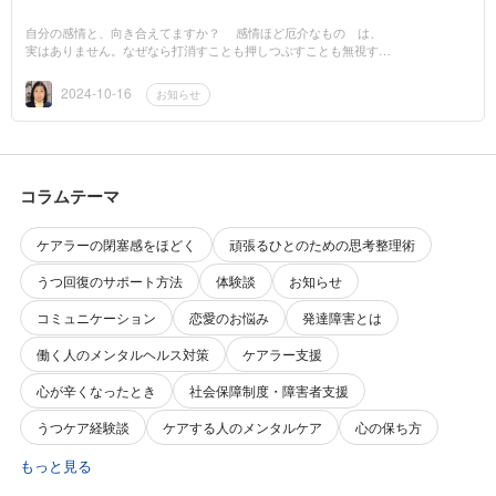
自分の感情と、向き合えてますか？ 感情ほど厄介なもの は、
実はありません。なぜなら打消すことも押しつぶすことも無視する
ことなかったことにもできないからです。そして勝手に湧き上がっ
てきて、内...
2024-10-16
お知らせ
コラムテーマ
ケアラーの閉塞感をほどく
頑張るひとのための思考整理術
うつ回復のサポート方法
体験談
お知らせ
コミュニケーション
恋愛のお悩み
発達障害とは
働く人のメンタルヘルス対策
ケアラー支援
心が辛くなったとき
社会保障制度・障害者支援
うつケア経験談
ケアする人のメンタルケア
心の保ち方
もっと見る