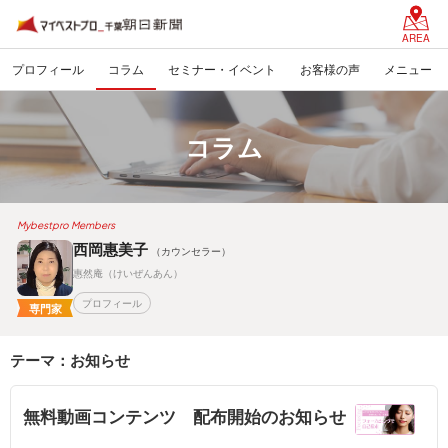
AREA
プロフィール
コラム
セミナー・イベント
お客様の声
メニュー
コラム
Mybestpro Members
西岡惠美子
（カウンセラー）
惠然庵（けいぜんあん）
プロフィール
専門家
テーマ：お知らせ
無料動画コンテンツ 配布開始のお知らせ