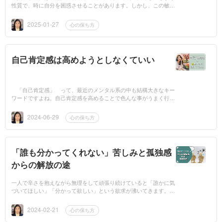
性質で、時に自分を困惑させることがあります。しかし、この敏感
さが必ずしも悪いわけではなく、共感力や直感力など、独自の強み
を持っています...
2025-01-27
心の保ち方
自己肯定感は高めようとしなくていい
「自己肯定感」 って、最近のメンタル系の中も結構大きなキー
ワードですよね。自己肯定感を高めることで色んな事がうまく行
く、ということを説明している記事や書籍がたくさんあります。自
己肯定感の高め...
2024-06-29
心の保ち方
「誰も分かってくれない」苦しみと孤独感
からの解放の途
一人で辛さを抱えながら無理をして頑張り続けていると「誰かに気
づいてほしい」「分かって欲しい」という欲求が沸いてきます。辛
い状態は孤独と結びつきやすいです。普段以上に共感が欲しくなる
のは自然なこと...
2024-02-21
心の保ち方