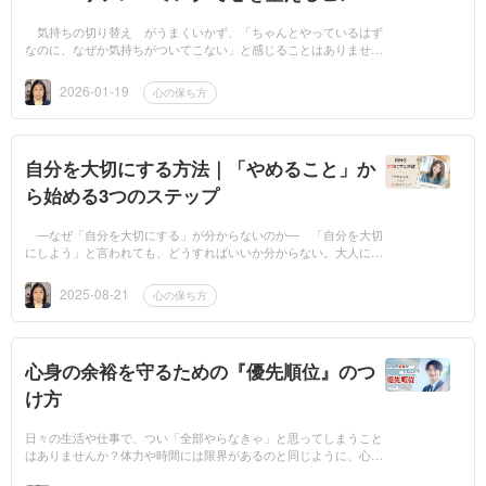
―
気持ちの切り替え がうまくいかず、「ちゃんとやっているはず
なのに、なぜか気持ちがついてこない」と感じることはありません
か。そんなとき、人はつい自分の努力不足や性格の問題だと思い、
自分を責めてし...
2026-01-19
心の保ち方
自分を大切にする方法｜「やめること」か
ら始める3つのステップ
―なぜ「自分を大切にする」が分からないのか― 「自分を大切
にしよう」と言われても、どうすればいいか分からない。大人にな
ればなるほど、そんな戸惑いを抱く人は少なくありません。なぜ分
からないのか――...
2025-08-21
心の保ち方
心身の余裕を守るための『優先順位』のつ
け方
日々の生活や仕事で、つい「全部やらなきゃ」と思ってしまうこと
はありませんか？体力や時間には限界があるのと同じように、心に
もキャパシティがあります。しかし、自分の限界を無視して頑張り