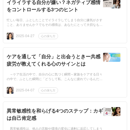
イライラする自分が嫌い？ネガティブ感情
をコントロールする3つのヒント
忙しい毎日、ふとしたことでイライラしてしまう自分に嫌気がさす
こと、ありませんか？でもその感情は、あなたにとって大切なもの
を教えてくれるサインかもしれません。この記事では、ネガティブ
な感情とうま...
2025-04-27
心の保ち方
ケアを通して「自分」と出会うときー共感
疲労が教えてくれる心のサインとは
～ケア生活の中で、自分の心に気づく瞬間～家族をケアする日々
の中で、ふとした瞬間に「どうして私、こんなに疲れているんだろ
う」と感じたことはありませんか？身体が動かないわけではないの
に、心が重い...
2025-04-07
心の保ち方
異常敏感性を和らげる4つのステップ：カギ
は自己肯定感
異常敏感性は、他人の言動や環境の変化に過剰に反応してしまう