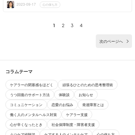
を美点凝視す...
2023-09-17
心の保ち方
1
2
3
4
次のページへ
コラムテーマ
ケアラーの閉塞感をほどく
頑張るひとのための思考整理術
うつ回復のサポート方法
体験談
お知らせ
コミュニケーション
恋愛のお悩み
発達障害とは
働く人のメンタルヘルス対策
ケアラー支援
心が辛くなったとき
社会保障制度・障害者支援
うつケア経験談
ケアする人のメンタルケア
心の保ち方