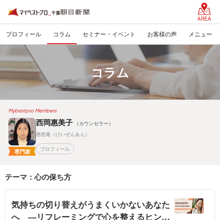
AREA
プロフィール
コラム
セミナー・イベント
お客様の声
メニュー
コラム
Mybestpro Members
西岡惠美子
（カウンセラー）
惠然庵（けいぜんあん）
プロフィール
専門家
テーマ：心の保ち方
気持ちの切り替えがうまくいかないあなた
へ ―リフレーミングで心を整えるヒント