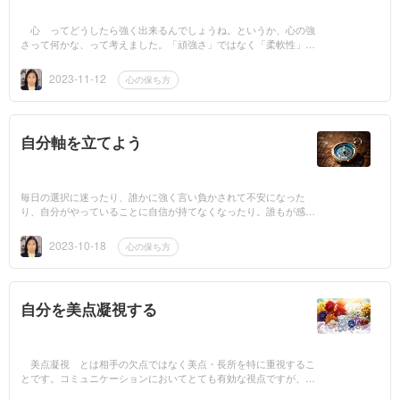
心 ってどうしたら強く出来るんでしょうね。というか、心の強
さって何かな、って考えました。「頑強さ」ではなく「柔軟性」
が、常に何かを感じたり揺れたりする心を守るためには有効な要素
なのではないでし...
2023-11-12
心の保ち方
自分軸を立てよう
毎日の選択に迷ったり、誰かに強く言い負かされて不安になった
り、自分がやっていることに自信が持てなくなったり。誰もが感じ
るこうした悩みを改善していくためには、 「自分軸」を立てる
ことが役に立ちま...
2023-10-18
心の保ち方
自分を美点凝視する
美点凝視 とは相手の欠点ではなく美点・長所を特に重視するこ
とです。コミュニケーションにおいてとても有効な視点ですが、私
はこれを「まずは自分自身に向けるべきでは」と考えました。自分