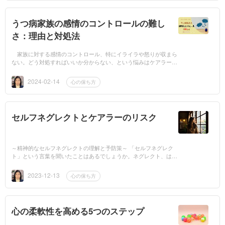
うつ病家族の感情のコントロールの難し
さ：理由と対処法
家族に対する感情のコントロール、特にイライラや怒りが収まら
ない。どう対処すればいいか分からない、という悩みはケアラーあ
るあるです。私も対処の仕方が分からず、散々夫と衝突しました。
今思えば要らな...
2024-02-14
心の保ち方
セルフネグレクトとケアラーのリスク
～精神的なセルフネグレクトの理解と予防策～ 「セルフネグレク
ト」という言葉を聞いたことはあるでしょうか。ネグレクト、は広
まっていますね。主に児童虐待などで育児放棄として問題になる、
放置や無視の...
2023-12-13
心の保ち方
心の柔軟性を高める5つのステップ