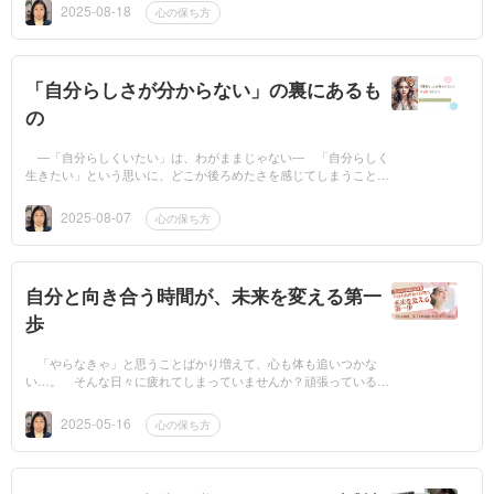
続けると、ス...
2025-08-18
心の保ち方
「自分らしさが分からない」の裏にあるも
の
―「自分らしくいたい」は、わがままじゃない― 「自分らしく
生きたい」という思いに、どこか後ろめたさを感じてしまうことは
ありませんか？■周りに合わせた方が楽なんじゃないか■自分の考
えを主張すると...
2025-08-07
心の保ち方
自分と向き合う時間が、未来を変える第一
歩
「やらなきゃ」と思うことばかり増えて、心も体も追いつかな
い…。 そんな日々に疲れてしまっていませんか？頑張っているの
に報われない感覚の背景には、「本当にやりたいこと」や「なりた
い未来」が見え...
2025-05-16
心の保ち方