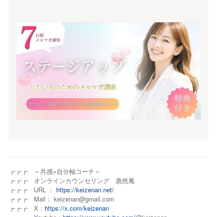
┏┏┏ ～共感×自分軸コーチ～
┏┏┏ オンラインカウンセリング 惠然庵
┏┏┏ URL ：
https://keizenan.net/
┏┏┏ Mail： keizenan@gmail.com
┏┏┏ X：
https://x.com/keizenan