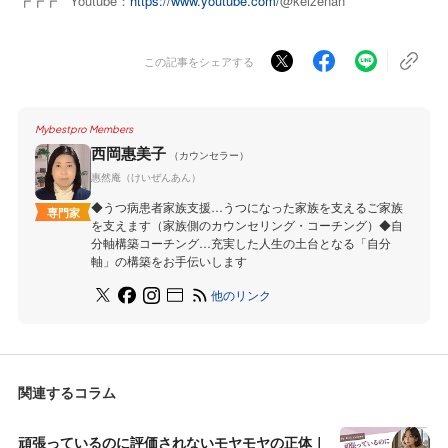
┏┏┏ Youtube：
https://www.youtube.com/
@keizenan
この記事をシェアする
Mybestpro Members
西岡惠美子
（カウンセラー）
惠然庵（けいぜんあん）
◆うつ病患者家族支援…うつになった家族を支えるご家族
専門家
を支えます（家族側のカウンセリング・コーチング）◆自
分軸構築コーチング…充実した人生の土台となる「自分
軸」の構築をお手伝いします
他のリンク
関連するコラム
頑張っているのに評価されないモヤモヤの正体｜