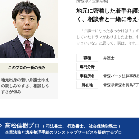
[青森県／企業法務]
地元に密着した若手弁護
く、相談者と一緒に考え
「弁護士になったきっかけは？」の
していたドラマがありましたよね。
ッコいいな』と思って。実は、それ...
職種
弁護士
専門分野
このプロの一番の強み
事務所名
青森パーク法律事務
地元出身の若い弁護士ゆえ
所在地
青森県青森市長島2丁
の親しみやすさ、相談しや
すさが強み
髙松佳樹プロ
（ 司法書士、 行政書士、 社会保険労務士 ）
企業法務と遺産整理手続のワンストップサービスを提供するプロ