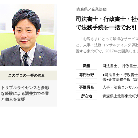
[青森県／企業法務]
司法書士・行政書士・社
で法務手続を一括でお引
「お客さまにとって最適なサービス
と、人事・法務コンサルティング 髙
置する東北町で、2017年に開業しまし.
職種
司法書士、 行政書士
専門分野
●司法書士・行政書
このプロの一番の強み
供●企業法務全般（設立
事務所名
人事・法務コンサル
トリプルライセンスと多彩
な経験による調整力で企業
所在地
青森県上北郡東北町大
と個人を支援