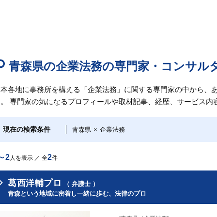
青森県の企業法務の専門家・コンサル
日本各地に事務所を構える「企業法務」に関する専門家の中から、
す。 専門家の気になるプロフィールや取材記事、経歴、サービス内
現在の検索条件
青森県
×
企業法務
～2
2
人を表示 ／ 全
件
葛西洋輔プロ
（ 弁護士 ）
青森という地域に密着し一緒に歩む、法律のプロ