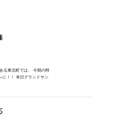
催
ある東北町では、 今朝の時
ンに！！ 本日グランドサン
応