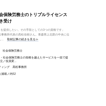
会保険労務士のトリプルライセンス
き受け
を提供したい。その手段としての3つの資格です」
松事務所代表の髙松佳樹さん。青森県上北郡の中央に位
..
取材記事の続きを見る≫
、 社会保険労務士
士・社会保険労務士の垣根を越えたサービスを一括で提
／役員変...
ティング 髙松事務所
浦堀ノ内52