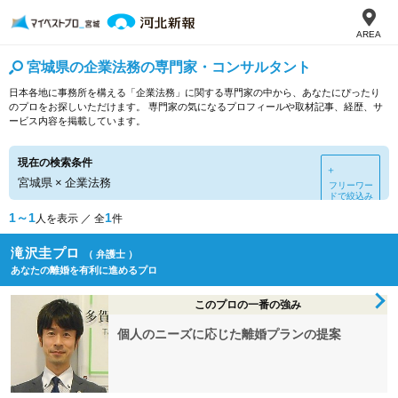
AREA
宮城県の企業法務の専門家・コンサルタント
日本各地に事務所を構える「企業法務」に関する専門家の中から、あなたにぴったり
のプロをお探しいただけます。 専門家の気になるプロフィールや取材記事、経歴、サ
ービス内容を掲載しています。
現在の検索条件
＋
宮城県
×
企業法務
フリーワー
ドで絞込み
1～1
1
人を表示 ／ 全
件
滝沢圭プロ
（ 弁護士 ）
あなたの離婚を有利に進めるプロ
このプロの一番の強み
個人のニーズに応じた離婚プランの提案