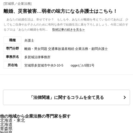
[宮城県／企業法務]
離婚、災害被害…弱者の味方になる弁護士はこちら！
あなたの結婚生活は、幸せですか？ もしも今、あなたが離婚を考えているのであれば、少
しでもご自身やお子さんのために有利な条件で結婚生活に幕を下ろしましょう。今回ご紹介す
るプロは「あなたの離婚を有利...
取材記事の続きを見る≫
職種
弁護士
専門分野
離婚・男女問題 交通事故遺産相続 企業法務・顧問弁護士
事務所名
多賀城法律事務所
所在地
宮城県多賀城市中央3-10-5 oggeビル5階1号
「法律関連」に関するコラムを全て見る
他の地域から企業法務の専門家を探す
北海道・東北
北海道
青森県
秋田県