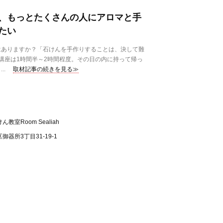
、もっとたくさんの人にアロマと手
たい
ありますか？「石けんを手作りすることは、決して難
講座は1時間半～2時間程度。その日の内に持って帰っ
..
取材記事の続きを見る≫
室Room Sealiah
器所3丁目31-19-1