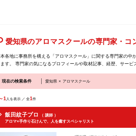
愛知県のアロマスクールの専門家・コ
日本各地に事務所を構える「アロマスクール」に関する専門家の中
けます。 専門家の気になるプロフィールや取材記事、経歴、サービ
現在の検索条件
愛知県
×
アロマスクール
～1
1
人を表示 ／ 全
件
飯田紋子プロ
（ 講師 ）
アロマ×手作り石けんで、人を癒すスペシャリスト