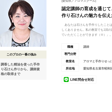
[愛知県／アロマスクール]
認定講師の育成を通じて
作り石けんの魅力を伝え
あなたは石けんを手作りしたことは
しくありません。私の教室でも1回の
ていただくことができます（※）」。.
職種
講師
専門分野
このプロの一番の強み
教室名
アロマと手作りせっけん教
調香した精油を使った手作
所在地
愛知県名古屋市昭和区御
り石けん作りから、講師資
格の取得まで
LINE問合せ対応