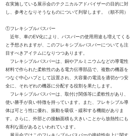
在実施している展示会のテクニカルアドバイザーの目的に対
し、参考となりそうなものについて列挙します。（順不同）
①フレキシブルバスバー
近年、車のEV化により、バスバーの使用用途も増えてくる
と予想されますが、このフレキシブルバスバーについても注
目すべきアイテムになりつつあります。
フレキシブルバスバーは、銅やアルミニウムなどの導電性
材料で作られた柔軟性のある電力伝導部品で、複数の機器を
つなぐ中心ハブとして設置され、大容量の電流を適切かつ安
全に、それぞれの機器に分配する役割を果たします。
フレキシブルバスバーは、取付け関係等に柔軟性があり、
使い勝手が良い特徴を持っています。また、フレキシブル導
体は可とう性に優れ、振動を吸収・緩和する機能がありま
す。さらに、外部との接触面積も大きいことから放熱性にも
有利な面があるといわれています。
展示会ではこのフレキシブルバスバーの接続性向上に関す