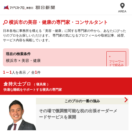
AREA
横浜市の美容・健康の専門家・コンサルタント
日本各地に事務所を構える「美容・健康」に関する専門家の中から、あなたにぴった
りのプロをお探しいただけます。 専門家の気になるプロフィールや取材記事、経歴、
サービス内容を掲載しています。
現在の検索条件
＋
横浜市
×
美容・健康
フリーワー
ドで絞込み
1～1
1
人を表示 ／ 全
件
倉持大士プロ
（ 寝具業 ）
快適な睡眠をサポートする寝具の専門家
このプロの一番の強み
その場で微調整可能な枕の出張オーダーメ
ードサービスを展開