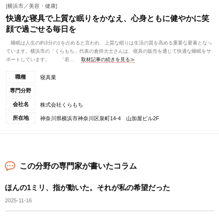
[横浜市／美容・健康]
快適な寝具で上質な眠りをかなえ、心身ともに健やかに笑
顔で過ごせる毎日を
睡眠は人生の約3分の1を占めると言われ、上質な眠りは生活の質を高める重要な要素となっ
ています。横浜市の「くらもち」代表の倉持大士さんは、寝具の販売を通じて快適な睡眠をサ
ポートしています。 「若...
取材記事の続きを見る≫
職種
寝具業
専門分野
会社名
株式会社くらもち
所在地
神奈川県横浜市神奈川区泉町14-4 山加屋ビル2F
この分野の専門家が書いたコラム
ほんの1ミリ、指が動いた。それが私の希望だった
2025-11-16