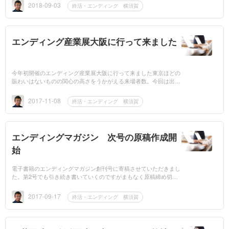
ます＊＊＊...
2018-09-03
終活・エンディング 横須賀
エンディング産業展大阪に行って来ました
今年初開催のエンディング産業展大阪に行って来ました東京ほどの
賑わいはないものの関心の高さをうかがえる来場者数。今回は出展
しなかったのでみなさんのところにあちこちにお邪魔できました。
またS...
2017-11-08
終活・エンディング 横須賀
エンディングマガジン 次号の原稿作成開
始
電子書籍のエンディングマガジン創刊号に寄稿させていただきまし
た。第2号でも引き続き書いていくのですがまもなく原稿締め切り
まだ、構想がまとまらずでもぜったいに間に合わせます。伝...
2017-09-17
終活・エンディング 横須賀