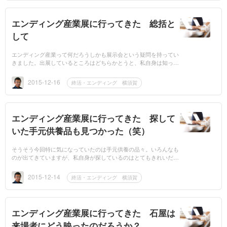
エンディング産業展に行ってきた 総括と
して
エンディング産業って何だろうしかも展示会という疑問を持ってい
きました。出展しているところはどちらかとうと、私自身は知って
いるところも多く、目新しいというところははっきり言ってあまり
あり...
2015-12-16
終活・エンディング 横須賀
エンディング産業展に行ってきた 探して
いた手元供養品も見つかった（笑）
そうそう今回特に気になっていたのは手元供養の品々。いろんなも
のが出てきていますが、私自身が探しているのはとてもきれいだけ
ど、あまり大きくなくしかも耐久性もありながら、主張しないもの
（笑...
2015-12-14
終活・エンディング 横須賀
エンディング産業展に行ってきた 石屋は
来場者にどう映ったのだろうか？