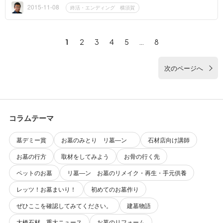
かり合同で...
2015-11-08
終活・エンディング 横須賀
1
2
3
4
5
…
8
次のページへ
コラムテーマ
墓デミー賞
お墓のみとり リ墓―ン
石材店向け講師
お墓の行方
取材をしてみよう
お骨の行く先
ペットのお墓
リ墓―ン お墓のリメイク・再生・手元供養
レッツ！お墓まいり！
初めてのお墓作り
ぜひここを確認してみてください。
建墓物語
大橋石材 重大ニュース
お墓のリフォーム