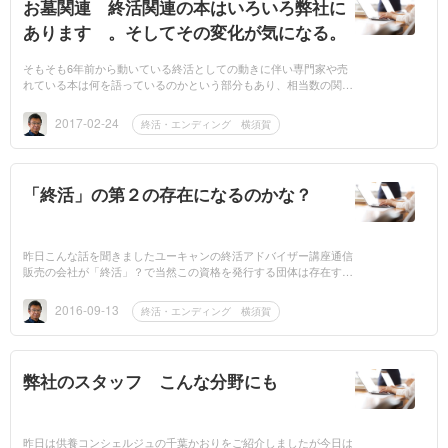
お墓関連 終活関連の本はいろいろ弊社に
あります 。そしてその変化が気になる。
そもそも6年前から動いている終活としての動きに伴い専門家や売
れている本は何を語っているのかという部分もあり、相当数の関連
書籍が弊社にはあります。書籍のペースは書き上げるまでのことも
あり、少し...
2017-02-24
終活・エンディング 横須賀
「終活」の第２の存在になるのかな？
昨日こんな話を聞きましたユーキャンの終活アドバイザー講座通信
販売の会社が「終活」？で当然この資格を発行する団体は存在する
わけで、さかのぼってみますと終活アドバイザー協会さんが出て
き...
2016-09-13
終活・エンディング 横須賀
弊社のスタッフ こんな分野にも
昨日は供養コンシェルジュの千葉かおりをご紹介しましたが今日は