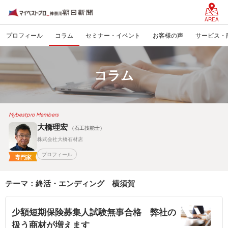
AREA
プロフィール
コラム
セミナー・イベント
お客様の声
サービス・
コラム
Mybestpro Members
大橋理宏
（石工技能士）
株式会社大橋石材店
プロフィール
専門家
テーマ：終活・エンディング 横須賀
少額短期保険募集人試験無事合格 弊社の
扱う商材が増えます