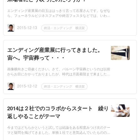
エンディング産業展の目玉ははっきり言って石屋さんです。なぜな
ら、フューネラルビジネスフェアや終活フェスタなどでは、いわゆ
る本格的石材店の姿はないからです。では今回はどの程度注目を集
めたので...
2015-12-13
終活・エンディング 横須賀
エンディング産業展に行ってきました。
宙へ。宇宙葬って・・・
画像横向きご容赦ください。さて、バルーン宇宙葬というのは以前
からお目にかかっておりましたが、時代は月面着陸まで来ました。
そして地球を見守るそうです。また、地球を周回し銀河をめぐる
流...
2015-12-12
終活・エンディング 横須賀
2014は２社でのコラボからスタート 繰り
返しやることがテーマ
今まではどちらかというと試しては結論をある程度みつけ次のテー
マと疑問を掲げてきました。単独１社でと意気込んでいたものの、
１社になると縛りが弱いそんなときにe品整理横須賀店から声がか