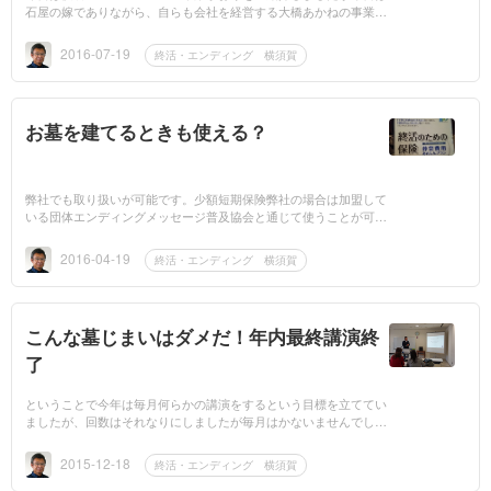
石屋の嫁でありながら、自らも会社を経営する大橋あかねの事業を
紹介します。まずは会社での役割は経理そして営業の一部を担っ
て...
2016-07-19
終活・エンディング 横須賀
お墓を建てるときも使える？
弊社でも取り扱いが可能です。少額短期保険弊社の場合は加盟して
いる団体エンディングメッセージ普及協会と通じて使うことが可能
です。葬儀がメインに見えますが使用用途としてお墓もok...
2016-04-19
終活・エンディング 横須賀
こんな墓じまいはダメだ！年内最終講演終
了
ということで今年は毎月何らかの講演をするという目標を立ててい
ましたが、回数はそれなりにしましたが毎月はかないませんでし
た。そして今日は今年ラストの講演こんな墓じまいはダメだ！前回
わ...
2015-12-18
終活・エンディング 横須賀