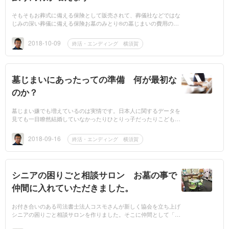
そもそもお葬式に備える保険として販売されて、葬儀社などではな
じみの深い葬儀に備える保険お墓のみとり®の墓じまいの費用の一
つのあり方として協議してきました年初に役員さんとお会いしてか
らこちらの勉強...
2018-10-09
終活・エンディング 横須賀
墓じまいにあったっての準備 何が最初な
のか？
墓じまい嫌でも増えているのは実情です。日本人に関するデータを
見ても一目瞭然結婚していなかったりひとりっ子だったりこどもい
なかったりどこかで絶えるという現実がそこにあるでもどっから手
を付...
2018-09-16
終活・エンディング 横須賀
シニアの困りごと相談サロン お墓の事で
仲間に入れていただきました。
お付き合いのある司法書士法人コスモさんが新しく協会を立ち上げ
シニアの困りごと相談サロンを作りました。そこに仲間として「お
墓の事」をお任せいただきました。以下相談サロンの記事を抜粋し