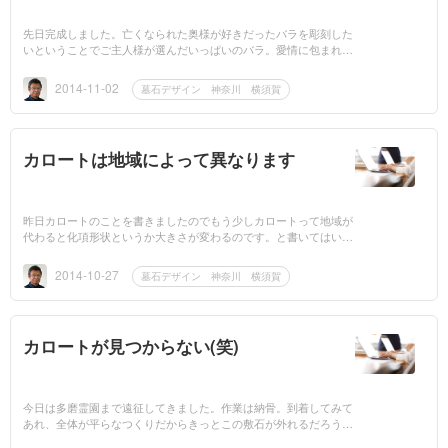
先日完成しました。亡くなられた奥様が好きだったバラを彫刻した
いということでご主人様が選んだいっぱいのバラ。愛情に包まれて
これからもご家族で大事にしていただけると思います。雨上がりの
晩...
2014-11-02
墓石デザイン 神奈川 横須賀
カロートは地域によって異なります
昨日カロートのことを書きましたのでもう少しカロートって地域が
代わると化項形状というか大きさが変わるのです。と書いてはいま
すが別のエリアはどの程度のものかという寸法までは把握していま
せん。...
2014-10-27
墓石デザイン 神奈川 横須賀
カロートが見つからない(笑)
今日は多磨霊園まで遠征してきました。作業は納骨。到着してみて
あれ、全体が平らなつくりだからきっとこの敷石が外れるだろうと
周りの土の部分を掘ると、敷石の厚みが分厚い（限られた道具しか