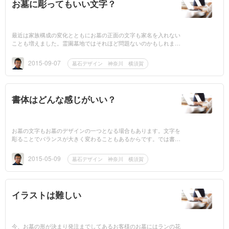
お墓に彫ってもいい文字？
最近は家族構成の変化とともにお墓の正面の文字も家名を入れない
ことも増えました。霊園墓地ではそれほど問題ないのかもしれませ
んが寺院墓地であれば、時々「無理」ということになる場合があり
ます。例...
2015-09-07
墓石デザイン 神奈川 横須賀
書体はどんな感じがいい？
お墓の文字もお墓のデザインの一つとなる場合もあります。文字を
彫ることでバランスが大きく変わることもあるからです。では書体
は？今はＣＡＤからＣＧなども出来ますしある程度の確認は出来ま
す。...
2015-05-09
墓石デザイン 神奈川 横須賀
イラストは難しい
今、お墓の形が決まり発注までしてあるお客様のお墓にはランの花