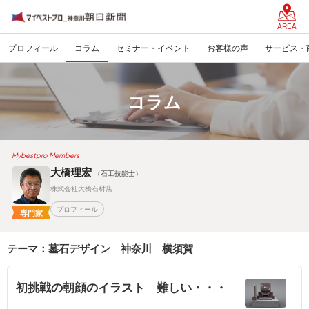
AREA
プロフィール
コラム
セミナー・イベント
お客様の声
サービス・
コラム
Mybestpro Members
大橋理宏
（石工技能士）
株式会社大橋石材店
プロフィール
専門家
テーマ：墓石デザイン 神奈川 横須賀
初挑戦の朝顔のイラスト 難しい・・・