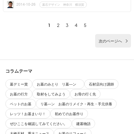
持ってい...
2014-10-26
墓石デザイン 神奈川 横須賀
1
2
3
4
5
次のページへ
コラムテーマ
墓デミー賞
お墓のみとり リ墓―ン
石材店向け講師
お墓の行方
取材をしてみよう
お骨の行く先
ペットのお墓
リ墓―ン お墓のリメイク・再生・手元供養
レッツ！お墓まいり！
初めてのお墓作り
ぜひここを確認してみてください。
建墓物語
大橋石材 重大ニュース
お墓のリフォーム