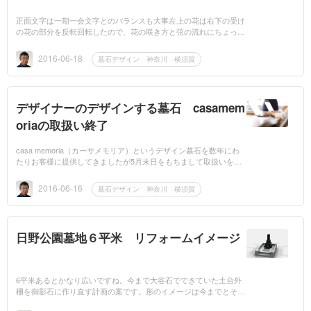
正面文字は一期一会文字とのバランスも大事左上の花は右下の受け
の花の部分を反転回転したので、花の咲き方と弦の流れにちょっと
違和感あるなつぼみはとりあえず上向きになったので良しとする
か...
2016-06-18
墓石デザイン 神奈川 横須賀
デザイナーのデザインする墓石 casamem
oriaの取扱い終了
casa memoria（カーサメモリア）というデザイン墓石を数年にわ
たりお客様に提供してきましたが5月末日をもちまして取扱いを終
了しました。今まで建墓していただいた方には何らご迷惑をおかけ
することはあ...
2016-06-16
墓石デザイン 神奈川 横須賀
日野公園墓地６平米 リフォームイメージ
6平米あるとかなり広いですね。今まで大谷石でできていた土台外
柵を御影石に作り直す計画の案です。形のイメージは今までとそれ
ほどは変わりませんが、御影石になることでかなりしまって見えま