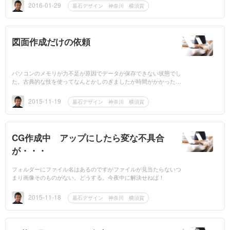
す。...
2016-01-29
墓石デザイン 神奈川 横須賀
図面作成だけの依頼
パソコンのメモリが力不足が原因でデータが保存できない状態でし
た。古典的な技を使ってなんとかしのぎましたが時間がかかった。
さて、お墓の図面だけの作成も承っております。ラフな絵を描いて
きて...
2015-11-19
墓石デザイン 神奈川 横須賀
CG作成中 アップにしたら変な不具合
が・・・
フォルダーにファイル名はあるのですがファイルが見当たらないつ
まり画像そのものがない。どうする。今夜中に解決せねば！
2015-11-18
墓石デザイン 神奈川 横須賀