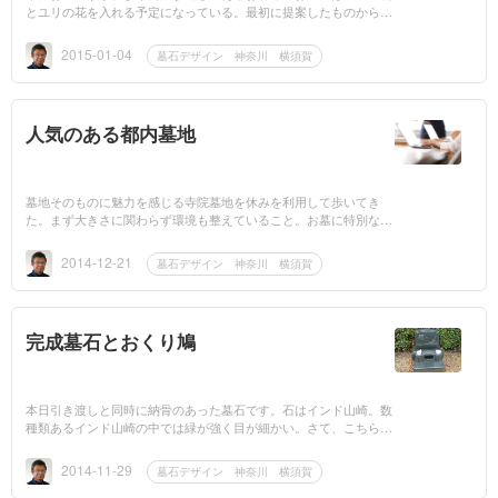
とユリの花を入れる予定になっている。最初に提案したものから、
もう少しアレンジをしたいとのこと。今日は本屋さんにも足を運び
イメ...
2015-01-04
墓石デザイン 神奈川 横須賀
人気のある都内墓地
墓地そのものに魅力を感じる寺院墓地を休みを利用して歩いてき
た。まず大きさに関わらず環境も整えていること。お墓に特別な特
徴があるわけではなく、墓地にいながらなんとなくワクワクする
（石屋だけで...
2014-12-21
墓石デザイン 神奈川 横須賀
完成墓石とおくり鳩
本日引き渡しと同時に納骨のあった墓石です。石はインド山崎。数
種類あるインド山崎の中では緑が強く目が細かい。さて、こちらの
「おくり鳩」を新規でご遺骨のある方にお渡しした最初の案...
2014-11-29
墓石デザイン 神奈川 横須賀