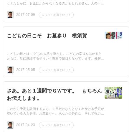
う？たしかに、お金はかからなくなるのかもしれません。人の一生
の話を以前書いたことがありますが生きている間が半分、死んで
か...
2017-07-09
レッツ！お墓まいり！
こどもの日こそ お墓参り 横須賀
こどもの日とは こどもの人格を重んじ、こどもの幸福をはかると
ともに、母に感謝するそういう理由で祭日となっています。分解し
てみよう【こどもの人格を重んじるとは・・・】一人の人間と...
2017-05-05
レッツ！お墓まいり！
さあ。あと１週間でＧＷです。 もちろん
お伝えします。
これから予定を計画する人も、１日だけなんとなく出かける予定が
空いている人も是非、お墓参りへ。あなたの身近な、そして強力な
パワースポットです。ゴールデンウィークはお墓参りへ！
2017-04-23
レッツ！お墓まいり！