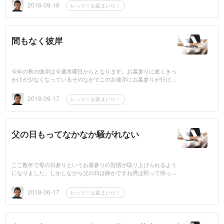
いうこと...
2018-09-18
レッツ！お墓まいり！
間もなく彼岸
今年の秋の彼岸は今週木曜日からとなります。お墓参りに逝くきっ
かけが少なくなっているそのなかでこのお彼岸にお墓参りが行ける
なら、地震の多い昨今、墓地の痛み具合などもチェックです。昭和
に建てて、ほ...
2018-09-17
レッツ！お墓まいり！
父の日もってなかなか騒がれない
ここ数年で母の日参りというお墓参りの習慣が取り上げられるよう
になりました。しかしながら父の日は静かですね男は黙って待って
いますお墓参りは構えてするものもではなく、生活の一部習慣なの
で...
2018-06-17
レッツ！お墓まいり！