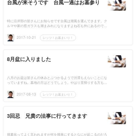
台風が来そうです 台風一過はお墓参り
特に沿岸部の皆さんにお知らせです台風は潮風を運んできます。ク
ルマや家の窓ガラスも潮まみれになりますよね石も外にあるので同
じですつまり塩分が大量に付着していると思ってください石は...
2017-10-21
レッツ！お墓まいり！
8月盆に入りました
八月のお盆は皆さんの休みとぶつかるようで渋滞もえらいことにな
っていますね。墓地の方はどうでしょう。やはり里帰りする方もお
おいのでお墓参りの記事がSNSにも多いですね～先日テレビでもS
NS...
2017-08-13
レッツ！お墓まいり！
3回忌 兄貴の法事に行ってきます
簡素化ってよく言われますが何を簡単にするとなにが起こるのだろ