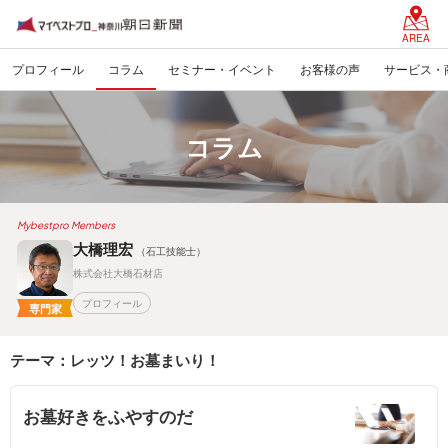
AREA
プロフィール
コラム
セミナー・イベント
お客様の声
サービス・
コラム
Mybestpro Members
大橋理宏
（石工技能士）
株式会社大橋石材店
プロフィール
専門家
テーマ：レッツ！お墓まいり！
お墓好きをふやすのだ