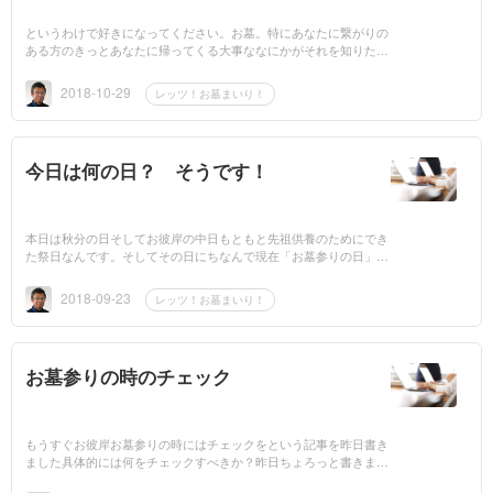
というわけで好きになってください。お墓。特にあなたに繋がりの
ある方のきっとあなたに帰ってくる大事ななにかがそれを知りたけ
ればレッツ！お墓参り。だんだん好きになってくる
2018-10-29
レッツ！お墓まいり！
今日は何の日？ そうです！
本日は秋分の日そしてお彼岸の中日もともと先祖供養のためにでき
た祭日なんです。そしてその日にちなんで現在「お墓参りの日」と
なっています。皆さんお墓参り行きましたか？え？行っていない...
2018-09-23
レッツ！お墓まいり！
お墓参りの時のチェック
もうすぐお彼岸お墓参りの時にはチェックをという記事を昨日書き
ました具体的には何をチェックすべきか？昨日ちょろっと書きまし
たが昭和期にたてたものでその後、なにも手をかけていないものと