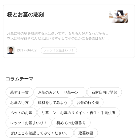
桜とお墓の彫刻
お墓に桜の柄を彫刻する人は多いです。もちろん好きな花だから日
本人は桜が好きなんだと思いますそしてそのほかにも要因はないの
か？桜自身がどう思っているかはわかりませんが、桜って本当に
「...
2017-04-02
レッツ！お墓まいり！
コラムテーマ
墓デミー賞
お墓のみとり リ墓―ン
石材店向け講師
お墓の行方
取材をしてみよう
お骨の行く先
ペットのお墓
リ墓―ン お墓のリメイク・再生・手元供養
レッツ！お墓まいり！
初めてのお墓作り
ぜひここを確認してみてください。
建墓物語