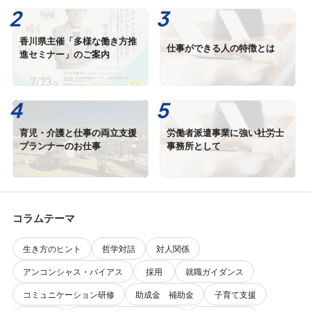
香川県主催「多様な働き方推
仕事ができる人の特徴とは
進セミナー」のご案内
育児・介護と仕事の両立支援
労働者派遣事業に強い社労士
プランナーのお仕事
事務所として
コラムテーマ
生き方のヒント
哲学対話
対人関係
アンコンシャス・バイアス
採用
就職ガイダンス
コミュニケーション研修
助成金 補助金
子育て支援