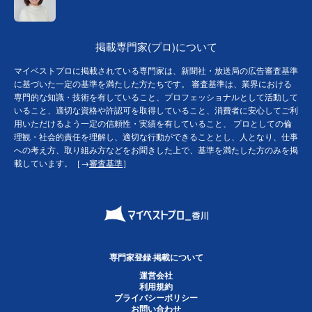
掲載専門家(プロ)について
マイベストプロに掲載されている専門家は、新聞社・放送局の広告審査基準
に基づいた一定の基準を満たした方たちです。 審査基準は、業界における
専門的な知識・技術を有していること、プロフェッショナルとして活動して
いること、適切な資格や許認可を取得していること、消費者に安心してご利
用いただけるよう一定の信頼性・実績を有していること、 プロとしての倫
理観・社会的責任を理解し、適切な行動ができることとし、人となり、仕事
への考え方、取り組み方などをお聞きした上で、基準を満たした方のみを掲
載しています。［→
審査基準
］
専門家登録·掲載について
運営会社
利用規約
プライバシーポリシー
お問い合わせ