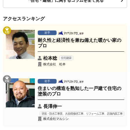
「住宅・建物」に関するコラムを全て見る
アクセスランキング
1位
岩手
耐久性と経済性を兼ね備えた暖かい家の
プロ
松本稔
住宅建築
株式会社 松本
2位
岩手
住まいの構造を熟知した一戸建て住宅の
塗装のプロ
長澤伸一
塗装・防水工事業、大規模修繕工事、リフォーム工事、店舗内装工事
株式会社マルシン