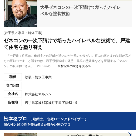
大手ゼネコンの一次下請けで培ったハイレ
ベルな塗装技術
[岩手県／家屋・解体工事]
ゼネコンの一次下請けで培ったハイレベルな技術で、戸建
て住宅を塗り替え
「一戸建て住宅は、依頼主との距離が近いのが一番のやりがい。喜ぶお客さまの笑顔が私ど
もの原動力です」と話すのは、岩手県紫波町で外壁・屋根の塗装業などを展開する「マルシ
ン」の長澤伸一さん。 2002年の...
取材記事の続きを見る≫
職種
塗装・防水工事業
専門分野
会社名
株式会社マルシン
所在地
岩手県紫波郡紫波町平沢字幅63－9
松本稔プロ
（ 建築士、 住宅ローンアドバイザー ）
耐久性と経済性を兼ね備えた暖かい家のプロ