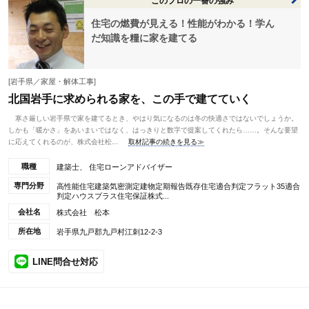
このプロの一番の強み
住宅の燃費が見える！性能がわかる！学ん
だ知識を糧に家を建てる
[岩手県／家屋・解体工事]
北国岩手に求められる家を、この手で建てていく
寒さ厳しい岩手県で家を建てるとき、やはり気になるのは冬の快適さではないでしょうか。
しかも「暖かさ」をあいまいではなく、はっきりと数字で提案してくれたら……。そんな要望
に応えてくれるのが、株式会社松...
取材記事の続きを見る≫
職種
建築士、 住宅ローンアドバイザー
専門分野
高性能住宅建築気密測定建物定期報告既存住宅適合判定フラット35適合
判定ハウスプラス住宅保証株式...
会社名
株式会社 松本
所在地
岩手県九戸郡九戸村江刺12-2-3
LINE問合せ対応