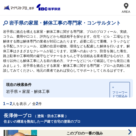
AREA
岩手県の家屋・解体工事の専門家・コンサルタント
岩手県に拠点を構える家屋・解体工事に関する専門家、プロのプロフィール、実績、
コラム、費用や口コミ、評判などから相談相手を探せます。住宅・ビル・工場などを
解体する際は解体専門の業者が対応にあたります。必要に応じて重機、トラックなど
を手配しスケジュール、近隣の住居や建物、環境なども配慮した解体を行います。解
体工事はさまざまなクレームが起こります。近隣へのあいさつ、防音を施した養生、
路上駐車や工事時間の厳守などマナーをきちんと守る信頼ある業者選びを心がけ、見
積り以外にも解体工事に入る前の進め方、マナーなどについて確認してから発注に進
みましょう。岩手県を拠点とする家屋・解体工事に関する専門家・プロへお気軽に相
談してみてください。地元の業者であれば安心してサポートしてくれるはずです。
現在の検索条件
＋
岩手県
×
家屋・解体工事
フリーワー
ドで絞込み
1～2
2
人を表示 ／ 全
件
長澤伸一プロ
（ 塗装・防水工事業 ）
住まいの構造を熟知した一戸建て住宅の塗装のプロ
このプロの一番の強み