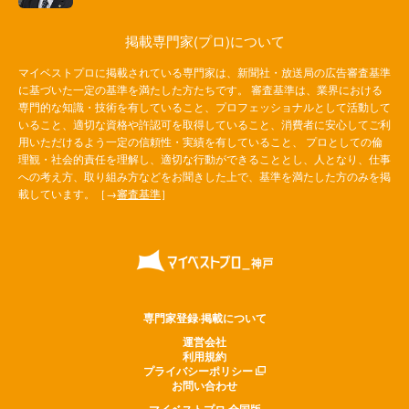
掲載専門家(プロ)について
マイベストプロに掲載されている専門家は、新聞社・放送局の広告審査基準
に基づいた一定の基準を満たした方たちです。 審査基準は、業界における
専門的な知識・技術を有していること、プロフェッショナルとして活動して
いること、適切な資格や許認可を取得していること、消費者に安心してご利
用いただけるよう一定の信頼性・実績を有していること、 プロとしての倫
理観・社会的責任を理解し、適切な行動ができることとし、人となり、仕事
への考え方、取り組み方などをお聞きした上で、基準を満たした方のみを掲
載しています。［→
審査基準
］
専門家登録·掲載について
運営会社
利用規約
プライバシーポリシー
お問い合わせ
マイベストプロ 全国版