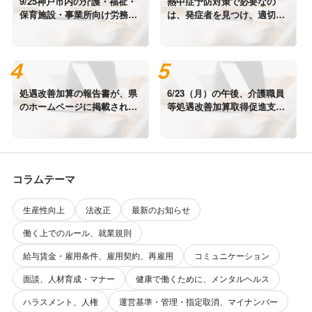
9/25神戸市内の介護・福祉・
熱中症予防対策で必要なの
保育施設・事業所向け労務・
は、発症者を見つけ、適切に
社会保険講座に登壇します。
対応することです。
処遇改善加算の報告書が、県
6/23（月）の午後、介護職員
のホームページに掲載されて
等処遇改善加算取得促進支援
います。
セミナーに登壇します。
コラムテーマ
生産性向上
法改正
最新のお知らせ
働く上でのルール、就業規則
給与賃金・雇用条件、雇用契約、再雇用
コミュニケーション
面談、人材育成・マナー
健康で働くために、メンタルヘルス
ハラスメント、人権
運営基準・管理・指定取消、マイナンバー