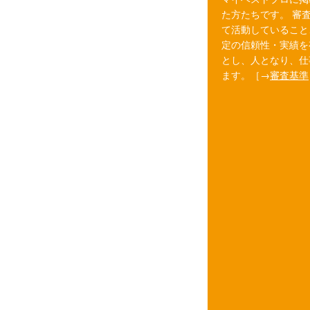
た方たちです。 審
て活動していること
定の信頼性・実績を
とし、人となり、仕
ます。［→
審査基準