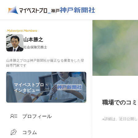
Mybestpro Members
山本勝之
社会保険労務士
山本勝之プロは神戸新聞社が厳正なる審査をした登
録専門家です
マイベストプロ・
インタビュー
職場でのコミ
プロフィール
※詳細は、近日公開
コラム