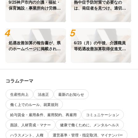
9/25神戸市内の介護・福祉・
熱中症予防対策で必要なの
保育施設・事業所向け労務・
は、発症者を見つけ、適切に
社会保険講座に登壇します。
対応することです。
処遇改善加算の報告書が、県
6/23（月）の午後、介護職員
のホームページに掲載されて
等処遇改善加算取得促進支援
います。
セミナーに登壇します。
コラムテーマ
生産性向上
法改正
最新のお知らせ
働く上でのルール、就業規則
給与賃金・雇用条件、雇用契約、再雇用
コミュニケーション
面談、人材育成・マナー
健康で働くために、メンタルヘルス
ハラスメント、人権
運営基準・管理・指定取消、マイナンバー