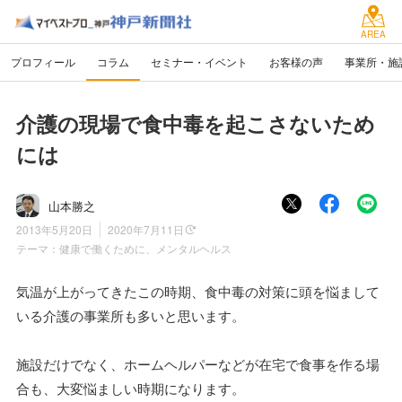
AREA
プロフィール
コラム
セミナー・イベント
お客様の声
事業所・施
介護の現場で食中毒を起こさないため
には
山本勝之
2013年5月20日
2020年7月11日
テーマ：
健康で働くために、メンタルヘルス
気温が上がってきたこの時期、食中毒の対策に頭を悩まして
いる介護の事業所も多いと思います。
施設だけでなく、ホームヘルパーなどが在宅で食事を作る場
合も、大変悩ましい時期になります。