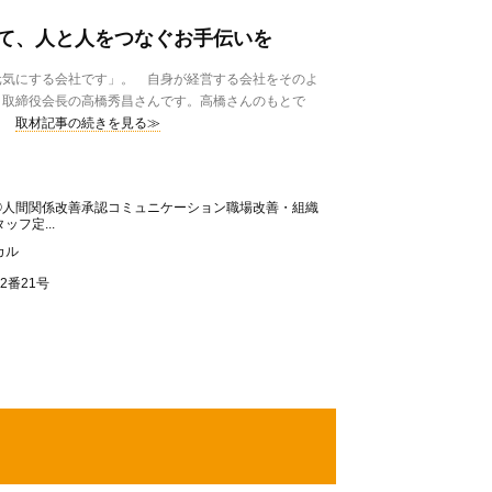
て、人と人をつなぐお手伝いを
気にする会社です」。 自身が経営する会社をそのよ
」取締役会長の高橋秀昌さんです。高橋さんのもとで
取材記事の続きを見る≫
®人間関係改善承認コミュニケーション職場改善・組織
フ定...
カル
2番21号