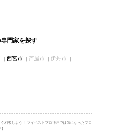
の専門家を探す
市
西宮市
芦屋市
伊丹市
ぐ相談しよう！ マイベストプロ神戸では気になったプロ
戸】