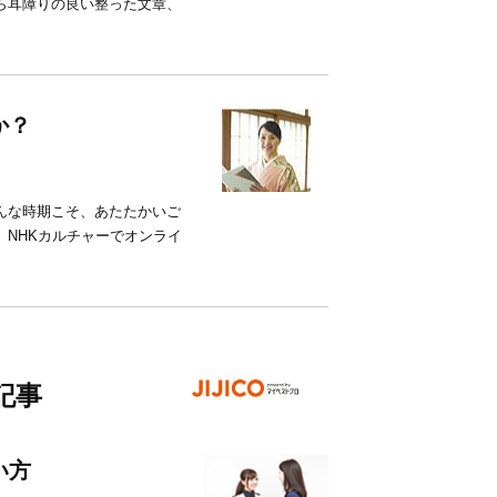
ら耳障りの良い整った文章、
か？
んな時期こそ、あたたかいご
 NHKカルチャーでオンライ
記事
い方