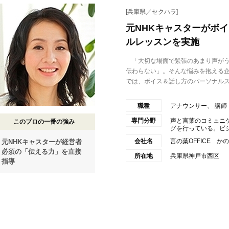
[兵庫県／セクハラ]
元NHKキャスターがボ
ルレッスンを実施
「大切な場面で緊張のあまり声がう
伝わらない」。そんな悩みを抱える企
では、ボイス＆話し方のパーソナルス.
職種
アナウンサー、 講師
専門分野
声と言葉のコミュニ
このプロの一番の強み
グを行っている。ビジネ
会社名
言の葉OFFICE か
元NHKキャスターが経営者
必須の「伝える力」を直接
所在地
兵庫県神戸市西区
指導