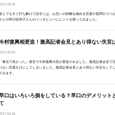
2017-08-30
誰とでもすぐ打ち解けて話すには、お互いの距離を縮める言葉や質問のコツ
さんや阿川佐和子さんのインタビューにヒントを探ってみました。
今村復興相更迭！激高記者会見とあり得ない失言
2017-05-04
「東北で良かった」発言で今村復興大臣が更迭されました。激高記者会見で
れない言葉を口にしてしまいました。激高記者会見とあり得ない失言をして
てみます。
早口はいろいろ損をしている？早口のデメリット
て
2017-03-30