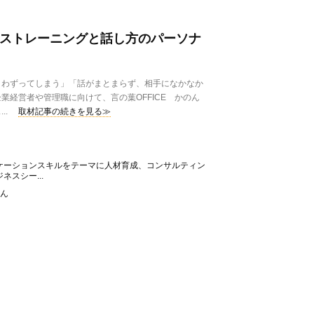
イストレーニングと話し方のパーソナ
わずってしまう」「話がまとまらず、相手になかなか
業経営者や管理職に向けて、言の葉OFFICE かのん
..
取材記事の続きを見る≫
ケーションスキルをテーマに人材育成、コンサルティン
スシー...
のん