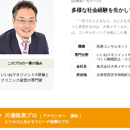
[兵庫県／セクハラ]
多様な社会経験を生かし
「一言でたとえるなら、人と人を元
うに表現するのは「大幸メディカル
は、コンサルティングを軸とした複...
職種
医療コンサルタント
専門分野
いいねマネジメント
づくり離職防止・スタッ
このプロの一番の強み
会社名
株式会社大幸メディ
いいねマネジメント®研修と
所在地
兵庫県西宮市神呪町1
クリニック経営の専門家
川邊暁美プロ
（ アナウンサー、 講師 ）
ビジネスに生かすスピーチ指導のプロ