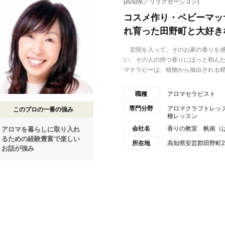
[高知県／リラクゼーション]
コスメ作り・ベビーマッ
れ育った田野町と大好き
玄関を入って、そのお家の香りを感
い、その人の持つ香りにほっと和ん
マテラピーは、植物から抽出される精.
職種
アロマセラピスト
専門分野
アロマクラフトレッ
このプロの一番の強み
種レッスン
会社名
香りの教室 帆南（
アロマを暮らしに取り入れ
るための経験豊富で楽しい
所在地
高知県安芸郡田野町2
お話が強み