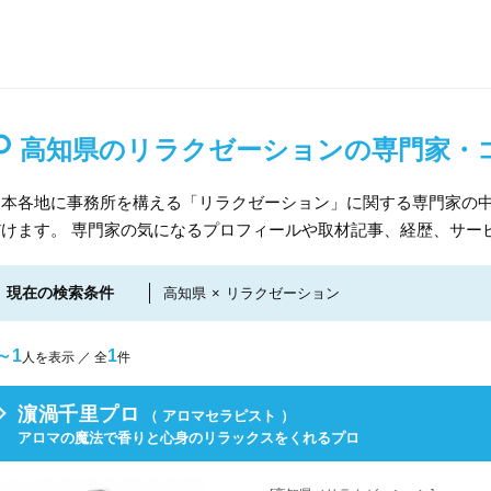
高知県のリラクゼーションの専門家・
日本各地に事務所を構える「リラクゼーション」に関する専門家の
だけます。 専門家の気になるプロフィールや取材記事、経歴、サー
現在の検索条件
高知県
×
リラクゼーション
～1
1
人を表示 ／ 全
件
濵渦千里プロ
（ アロマセラピスト ）
アロマの魔法で香りと心身のリラックスをくれるプロ