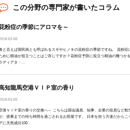
この分野の専門家が書いたコラム
花粉症の季節にアロマを～
2018-03-06
春と言えば国民病とも呼ばれるスギやヒノキの花粉症の季節ですね。 花粉症
ために精油が役立つことはご存じですか？花粉症予防に役立つ精油の幾つかを
ラディアタ・...
高知龍馬空港ＶＩＰ室の香り
2018-03-05
空港ＶＩＰ室の香りの交換へ～ こちらは国会議員、知事、企業の役員など航
が、搭乗までの待ち時間を過ごされるお部屋です。 日本を担う方達だからこ
アに天然成分100...