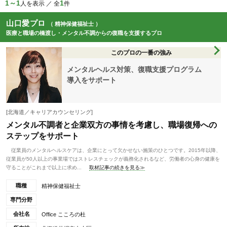
1～1
1
人を表示 ／ 全
件
山口愛プロ
（ 精神保健福祉士 ）
医療と職場の橋渡し・メンタル不調からの復職を支援するプロ
このプロの一番の強み
メンタルヘルス対策、復職支援プログラム
導入をサポート
[北海道／キャリアカウンセリング]
メンタル不調者と企業双方の事情を考慮し、職場復帰への
ステップをサポート
従業員のメンタルヘルスケアは、企業にとって欠かせない施策のひとつです。2015年以降、
従業員が50人以上の事業場ではストレスチェックが義務化されるなど、労働者の心身の健康を
守ることがこれまで以上に求め...
取材記事の続きを見る≫
職種
精神保健福祉士
専門分野
会社名
Office こころの杜