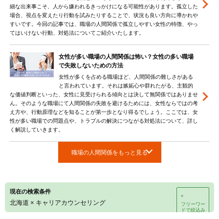
細な出来事こそ、人から嫌われるきっかけになる可能性があります。孤立した
場合、視点を変えたり行動を試みたりすることで、状況も良い方向に導かれや
すいです。今回の記事では、職場の人間関係で孤立しやすい女性の特徴、やっ
てはいけない行動、対処法についてご紹介いたします。
女性が多い職場の人間関係は怖い？女性の多い職場
で失敗しないための方法
女性が多くを占める職場ほど、人間関係の難しさがある
と言われています。それは嫉妬心や群れたがる、主観的
な価値判断といった、女性に見受けられる傾向とは決して無関係ではありませ
ん。そのような職場にて人間関係の失敗を避けるためには、女性ならではの考
え方や、行動原理などを知ることが第一歩となり得るでしょう。ここでは、女
性が多い職場での問題点や、トラブルの解決につながる対処法について、詳し
く解説していきます。
職場の人間関係をもっと見る
現在の検索条件
＋
北海道
×
キャリアカウンセリング
フリーワー
ドで絞込み