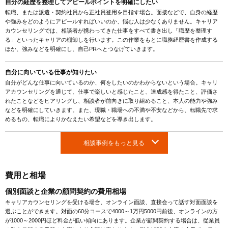
自分の経歴を整理してアピールポイントを明確にしたい
転職、または派遣・契約社員から正社員登用を目指す場合。面接などで、自身の経歴
や強みをどのようにアピールすればいいのか、悩む人は少なくありません。キャリア
カウンセリングでは、相談者が携わってきた仕事をすべて書き出し「職歴を整理す
る」といったキャリアの棚卸しを行います。この作業をもとに職務経歴書を作成する
ほか、強みなどを明確にし、自己PRへとつなげていきます。
自分に向いている仕事が知りたい
自分がどんな仕事に向いているのか、何をしたいのかわからないという場合。キャリ
アカウンセリングを通じて、仕事で楽しいと感じたこと、達成感を得たこと、評価さ
れたことなどをヒアリングし、相談者が前向きに取り組めること、本人の能力や強み
などを明確にしていきます。また、現職・職場への不満や不安などから、転職先で求
めるもの、転職によりかなえたい希望などを導き出します。
相談事例をもっと見る
費用と相場
個別面談と企業の顧問契約の費用相場
キャリアカウンセリングを受ける場合、オンライン面談、直接会って話す対面面談を
選ぶことができます。対面の60分コースで4000～1万円5000円前後、オンラインの方
が1000～2000円ほど料金が低い傾向にあります。企業が顧問契約する場合は、従業員