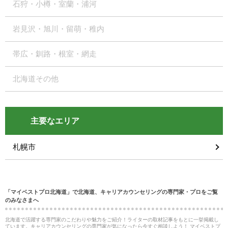
石狩・小樽・室蘭・浦河
岩見沢・旭川・留萌・稚内
帯広・釧路・根室・網走
北海道その他
主要なエリア
札幌市
「マイベストプロ北海道」で北海道、キャリアカウンセリングの専門家・プロをご覧
のみなさまへ
北海道で活躍する専門家のこだわりや魅力をご紹介！ライターの取材記事をもとに一挙掲載し
ています。キャリアカウンセリングの専門家が気になったら今すぐ相談しよう！ マイベストプ