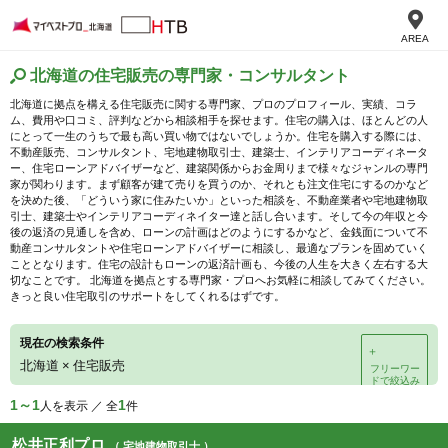
AREA
北海道の住宅販売の専門家・コンサルタント
北海道に拠点を構える住宅販売に関する専門家、プロのプロフィール、実績、コラ
ム、費用や口コミ、評判などから相談相手を探せます。住宅の購入は、ほとんどの人
にとって一生のうちで最も高い買い物ではないでしょうか。住宅を購入する際には、
不動産販売、コンサルタント、宅地建物取引士、建築士、インテリアコーディネータ
ー、住宅ローンアドバイザーなど、建築関係からお金周りまで様々なジャンルの専門
家が関わります。まず顧客が建て売りを買うのか、それとも注文住宅にするのかなど
を決めた後、「どういう家に住みたいか」といった相談を、不動産業者や宅地建物取
引士、建築士やインテリアコーディネイター達と話し合います。そして今の年収と今
後の返済の見通しを含め、ローンの計画はどのようにするかなど、金銭面について不
動産コンサルタントや住宅ローンアドバイザーに相談し、最適なプランを固めていく
こととなります。住宅の設計もローンの返済計画も、今後の人生を大きく左右する大
切なことです。 北海道を拠点とする専門家・プロへお気軽に相談してみてください。
きっと良い住宅取引のサポートをしてくれるはずです。
現在の検索条件
＋
北海道
×
住宅販売
フリーワー
ドで絞込み
1～1
1
人を表示 ／ 全
件
松井正利プロ
（ 宅地建物取引士 ）