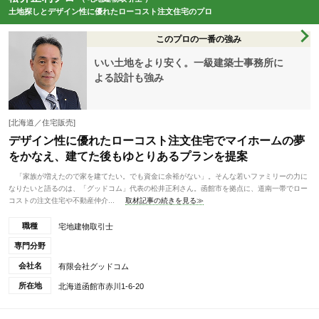
土地探しとデザイン性に優れたローコスト注文住宅のプロ
このプロの一番の強み
いい土地をより安く。一級建築士事務所に
よる設計も強み
[北海道／住宅販売]
デザイン性に優れたローコスト注文住宅でマイホームの夢
をかなえ、建てた後もゆとりあるプランを提案
「家族が増えたので家を建てたい。でも資金に余裕がない」。そんな若いファミリーの力に
なりたいと語るのは、「グッドコム」代表の松井正利さん。函館市を拠点に、道南一帯でロー
コストの注文住宅や不動産仲介...
取材記事の続きを見る≫
職種
宅地建物取引士
専門分野
会社名
有限会社グッドコム
所在地
北海道函館市赤川1-6-20