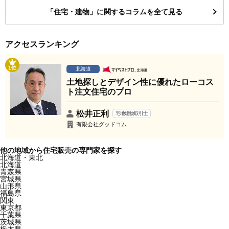
「住宅・建物」に関するコラムを全て見る
アクセスランキング
1位
北海道
土地探しとデザイン性に優れたローコス
ト注文住宅のプロ
松井正利
宅地建物取引士
有限会社グッドコム
他の地域から住宅販売の専門家を探す
北海道・東北
北海道
青森県
宮城県
山形県
福島県
関東
東京都
千葉県
茨城県
栃木県