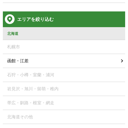
エリアを絞り込む
北海道
札幌市
函館・江差
石狩・小樽・室蘭・浦河
岩見沢・旭川・留萌・稚内
帯広・釧路・根室・網走
北海道その他