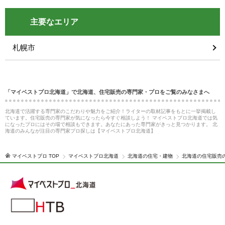
主要なエリア
札幌市
「マイベストプロ北海道」で北海道、住宅販売の専門家・プロをご覧のみなさまへ
北海道で活躍する専門家のこだわりや魅力をご紹介！ライターの取材記事をもとに一挙掲載し
ています。住宅販売の専門家が気になったら今すぐ相談しよう！ マイベストプロ北海道では気
になったプロにはその場で相談もできます。あなたにあった専門家がきっと見つかります。 北
海道のみんなが注目の専門家プロ探しは【マイベストプロ北海道】
マイベストプロ TOP
マイベストプロ北海道
北海道の住宅・建物
北海道の住宅販売