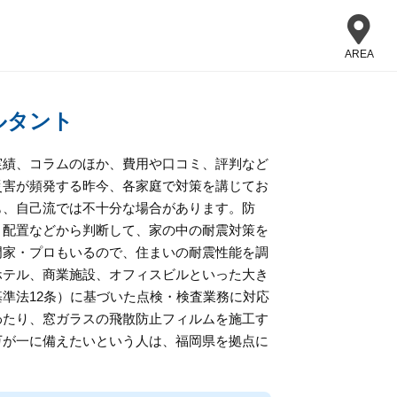
AREA
ルタント
実績、コラムのほか、費用や口コミ、評判など
災害が頻発する昨今、各家庭で対策を講じてお
も、自己流では不十分な場合があります。防
、配置などから判断して、家の中の耐震対策を
門家・プロもいるので、住まいの耐震性能を調
ホテル、商業施設、オフィスビルといった大き
準法12条）に基づいた点検・検査業務に対応
わたり、窓ガラスの飛散防止フィルムを施工す
万が一に備えたいという人は、福岡県を拠点に