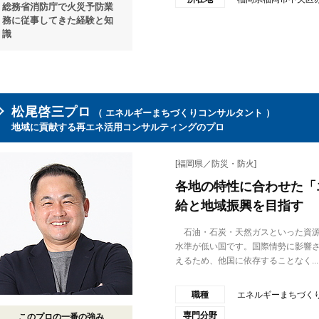
総務省消防庁で火災予防業
務に従事してきた経験と知
識
松尾啓三プロ
（ エネルギーまちづくりコンサルタント ）
地域に貢献する再エネ活用コンサルティングのプロ
[福岡県／防災・防火]
各地の特性に合わせた「
給と地域振興を目指す
石油・石炭・天然ガスといった資源
水準が低い国です。国際情勢に影響
えるため、他国に依存することなく...
職種
エネルギーまちづく
専門分野
このプロの一番の強み