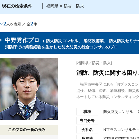
現在の検索条件
福岡県
×
防災・防火
～2
2
人を表示 ／ 全
件
中野秀作プロ
（ 防火防災コンサル、 消防設備業、 防火防災セミナ
消防庁での業務経験を生かした防火防災の総合コンサルのプロ
[福岡県／防災・防火]
消防、防災に関する困り
福岡市中央区にある「Nプラスコン
点検、整備、調査、消防相談、防災
ネートしている防災コンサルティング.
職種
防火防災コンサル、 
専門分野
このプロの一番の強み
会社名
Nプラスコンサルテ
所在地
福岡県福岡市中央区赤坂