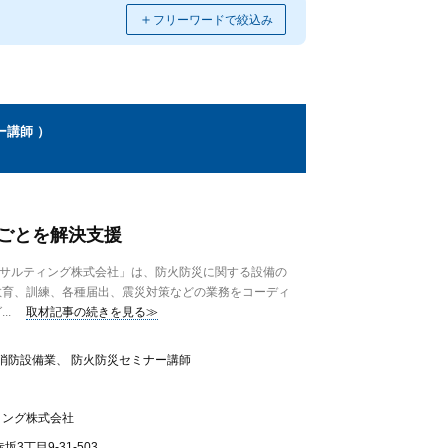
＋
フリーワードで絞込み
ー講師 ）
ごとを解決支援
サルティング株式会社」は、防火防災に関する設備の
教育、訓練、各種届出、震災対策などの業務をコーディ
..
取材記事の続きを見る≫
消防設備業、 防火防災セミナー講師
ィング株式会社
3丁目9-31-503