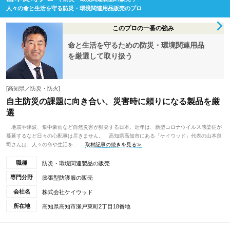
人々の命と生活を守る防災・環境関連用品販売のプロ
このプロの一番の強み
命と生活を守るための防災・環境関連用品
を厳選して取り扱う
[高知県／防災・防火]
自主防災の課題に向き合い、災害時に頼りになる製品を厳
選
地震や津波、集中豪雨など自然災害が頻発する日本。近年は、新型コロナウイルス感染症が
蔓延するなど日々の心配事は尽きません。 高知県高知市にある「ケイウッド」代表の山本良
司さんは、人々の命や生活を...
取材記事の続きを見る≫
職種
防災・環境関連製品の販売
専門分野
膨張型防護服の販売
会社名
株式会社ケイウッド
所在地
高知県高知市瀬戸東町2丁目18番地