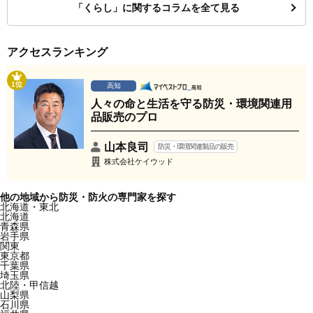
「くらし」に関するコラムを全て見る
アクセスランキング
1位
高知
人々の命と生活を守る防災・環境関連用
品販売のプロ
山本良司
防災・環境関連製品の販売
株式会社ケイウッド
他の地域から防災・防火の専門家を探す
北海道・東北
北海道
青森県
岩手県
関東
東京都
千葉県
埼玉県
北陸・甲信越
山梨県
石川県