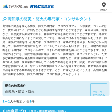
AREA
高知県の防災・防火の専門家・コンサルタント
高知県に拠点を構える防災・防火の専門家・プロのプロフィールや実績、コラムのほ
か、費用や口コミ、評判などから相談相手を探すことができます。豪雨や台風、地震
など、自然災害が頻発する昨今、各家庭で対策を講じておくことが大切です。地震で
家具などが倒れないように固定していても、自己流では不十分な場合があります。防
災、減災の知識を持った専門家・プロの中には、家具の大きさや形、配置などから判
断して、家の中の耐震対策をアドバイスしてくれる人もいます。また、建物の耐震診
断を行う専門家・プロもいるので、住まいの耐震性能を調べることもできます。個人
住宅のほかにも、病院や介護福祉施設、ホテル、商業施設、オフィスビルといった大
きな建物の消防設備点検や建築設備定期検査、報告など、法律（建築基準法12条）に
基づいた点検・検査業務に対応している専門業者もあります。防災・防火に関する専
門家は多岐にわたり、窓ガラスの飛散防止フィルムを施工する業者、救助道具や備蓄
用品を販売する事業者などさまざまです。万が一に備えたいという人は、高知県を拠
点に活動する防災・防火の専門家・プロに相談してみましょう。
現在の検索条件
＋
高知県
×
防災・防火
フリーワー
ドで絞込み
1～1
1
人を表示 ／ 全
件
山本良司プロ
（ 防災・環境関連製品の販売 ）