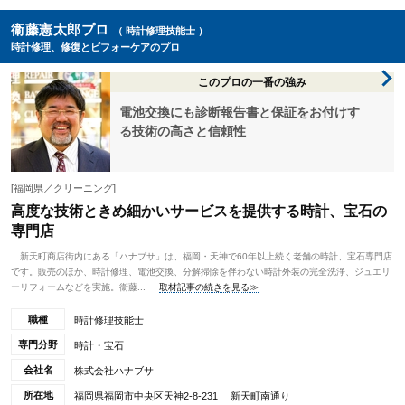
衞藤憲太郎プロ
（ 時計修理技能士 ）
時計修理、修復とビフォーケアのプロ
このプロの一番の強み
電池交換にも診断報告書と保証をお付けす
る技術の高さと信頼性
[福岡県／クリーニング]
高度な技術ときめ細かいサービスを提供する時計、宝石の
専門店
新天町商店街内にある「ハナブサ」は、福岡・天神で60年以上続く老舗の時計、宝石専門店
です。販売のほか、時計修理、電池交換、分解掃除を伴わない時計外装の完全洗浄、ジュエリ
ーリフォームなどを実施。衞藤...
取材記事の続きを見る≫
職種
時計修理技能士
専門分野
時計・宝石
会社名
株式会社ハナブサ
所在地
福岡県福岡市中央区天神2-8-231 新天町南通り