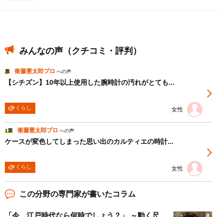
みんなの声（クチコミ・評判）
衞藤憲太郎プロ
票
への声
【シチズン】10年以上使用した腕時計の汚れがとても...
くらし
女性
衞藤憲太郎プロ
1票
への声
ケースが変色してしまった思い出のカルティエの時計...
くらし
女性
この分野の専門家が書いたコラム
「今、江戸時代なら何時でしょう？」 ～動く尺