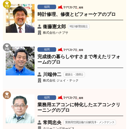
1位
福岡
時計修理、修復とビフォーケアのプロ
衞藤憲太郎
時計修理技能士
株式会社ハナブサ
2位
福岡
完成後の暮らしやすさまで考えたリフォ
ームのプロ
川端伸二
建築士・清掃士
株式会社 ジェイ・テック
3位
福岡
業務用エアコンに特化したエアコンクリ
ーニングのプロ
常岡忠央
業務用空調設備の分解洗浄・メンテナンス
クリーニングサービス