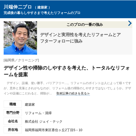
川端伸二プロ
（ 建築家 ）
完成後の暮らしやすさまで考えたリフォームのプロ
このプロの一番の強み
デザインと実用性を考えたリフォームとア
フターフォローに強み
[福岡県／クリーニング]
デザイン性や掃除のしやすさを考えた、トータルなリフォ
ームを提案
デザイン、設備、使い勝手、バリアフリー…。リフォームのポイントは人によって様々です
が、意外と見落とされがちなのが、リフォーム後の掃除のしやすさではないでしょうか。デザ
インや設備にこだわると、掃除が...
取材記事の続きを見る≫
職種
建築家
専門分野
リフォーム・清掃
会社名
株式会社 ジェイ・テック
所在地
福岡県福岡市東区香住ヶ丘2丁目5－10