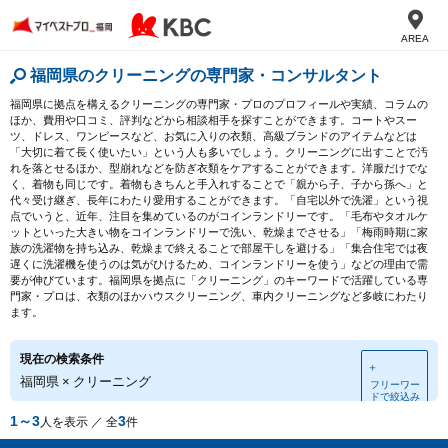
AREA
福岡県のクリーニングの専門家・コンサルタント
福岡県に拠点を構えるクリーニングの専門家・プロのプロフィールや実績、コラムの
ほか、費用や口コミ、評判などから相談相手を探すことができます。コートやスー
ツ、ドレス、ワンピースなど、お気に入りの衣類、高級ブランドのアイテムなどは
「大切に着て長く使いたい」という人も多いでしょう。クリーニングに出すことで汚
れを落とせるほか、型崩れなどを防ぎ衣類をケアすることができます。洋服だけでな
く、着物も同じです。着物もきちんと手入れすることで「親から子、子から孫へ」と
代々受け継ぎ、長年にわたり愛用することができます。「自宅以外で洗濯」という視
点でいうと、近年、注目を集めているのがコインランドリーです。「毛布やタオルケ
ットといった大きい物をコインランドリーで洗い、乾燥までさせる」「梅雨時期に家
族の洗濯物を持ち込み、乾燥まで終えることで部屋干しを避ける」「集合住宅では夜
遅くに洗濯機を使うのは気がひけるため、コインランドリーを使う」などの理由で需
要が伸びています。福岡県を拠点に「クリーニング」のキーワードで活躍している専
門家・プロは、衣類のほかハウスクリーニング、車内クリーニングなど多岐にわたり
ます。
現在の検索条件
＋
福岡県
×
クリーニング
フリーワー
ドで絞込み
1～3
3
人を表示 ／ 全
件