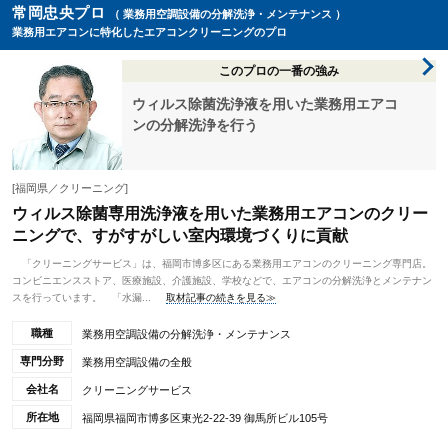
常岡忠央プロ
（ 業務用空調設備の分解洗浄・メンテナンス ）
業務用エアコンに特化したエアコンクリーニングのプロ
このプロの一番の強み
ウィルス除菌洗浄液を用いた業務用エアコ
ンの分解洗浄を行う
[福岡県／クリーニング]
ウィルス除菌専用洗浄液を用いた業務用エアコンのクリー
ニングで、すがすがしい室内環境づくりに貢献
「クリーニングサービス」は、福岡市博多区にある業務用エアコンのクリーニング専門店。
コンビニエンスストア、医療施設、介護施設、学校などで、エアコンの分解洗浄とメンテナン
スを行っています。 「水漏...
取材記事の続きを見る≫
職種
業務用空調設備の分解洗浄・メンテナンス
専門分野
業務用空調設備の全般
会社名
クリーニングサービス
所在地
福岡県福岡市博多区東光2-22-39 御馬所ビル105号