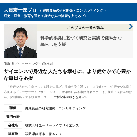
大貫宏一郎プロ
（ 健康食品の研究開発・コンサルティング ）
研究・経営・教育を通じて身近な人の健康を支えるプロ
このプロの一番の強み
科学的根拠に基づく研究と実践で健やかな
暮らしを支援
[福岡県／ショッピング・買い物]
サイエンスで身近な人たちを幸せに。より健やかで心豊か
な毎日を応援
「身近な人たちを幸せに」を理念に掲げ、生命科学を通して、より健やかで心豊かな毎日を
応援する「ユーザーライフサイエンス」。飯塚市にある事務所兼ラボには、検査・実験室のほ
か、認知機能テストや体力テス...
取材記事の続きを見る≫
職種
健康食品の研究開発・コンサルティング
専門分野
会社名
株式会社ユーザーライフサイエンス
所在地
福岡県飯塚市仁保372-3