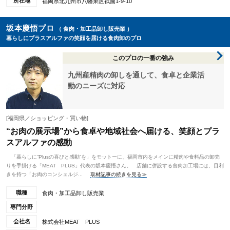
所在地
福岡県北九州市八幡東区祇園1-9-10
坂本慶悟プロ
（ 食肉・加工品卸し販売業 ）
暮らしにプラスアルファの笑顔を届ける食肉卸のプロ
このプロの一番の強み
九州産精肉の卸しを通して、食卓と企業活
動のニーズに対応
[福岡県／ショッピング・買い物]
“お肉の展示場”から食卓や地域社会へ届ける、笑顔とプラ
スアルファの感動
「暮らしに“Plusの喜びと感動”を」をモットーに、福岡市内をメインに精肉や食料品の卸売
りを手掛ける「MEAT PLUS」代表の坂本慶悟さん。 店舗に併設する食肉加工場には、目利
きを持つ「お肉のコンシェルジ...
取材記事の続きを見る≫
職種
食肉・加工品卸し販売業
専門分野
会社名
株式会社MEAT PLUS