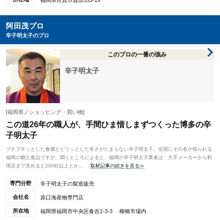
福岡県古賀市鹿部335-19
阿田茂プロ
辛子明太子のプロ
このプロの一番の強み
辛子明太子
[福岡県／ショッピング・買い物]
この道26年の職人が、手間ひま惜しまずつくった博多の辛
子明太子
プチプチッとした食感とピリッとした辛さがたまらない辛子明太子。全国にその名が知られる
福岡の郷土食品ですが、聞くところによると、福岡の辛子明太子業者は、大手メーカーから料
理店まで含めると200社以上とか...
取材記事の続きを見る≫
専門分野
辛子明太子の製造販売
会社名
原口海産物専門店
所在地
福岡県福岡市中央区春吉1-3-3 柳橋市場内