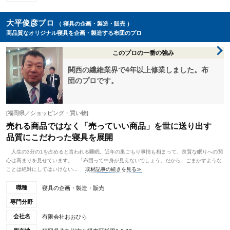
大平俊彦プロ
（ 寝具の企画・製造・販売 ）
高品質なオリジナル寝具を企画・製造する布団のプロ
このプロの一番の強み
関西の繊維業界で4年以上修業しました。布
団のプロです。
[福岡県／ショッピング・買い物]
売れる商品ではなく「売っていい商品」を世に送り出す
品質にこだわった寝具を展開
人生の3分の1を占めると言われる睡眠。近年の巣ごもり事情も相まって、良質な眠りへの関
心は高まりを見せています。 「布団って中身が見えないでしょう。だから、ごまかすような
ことは絶対にしてはいけない...
取材記事の続きを見る≫
職種
寝具の企画・製造・販売
専門分野
会社名
有限会社おおひら