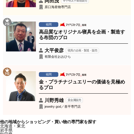
阿田茂
辛子明太子製造販売
原口海産物専門店
2位
福岡
高品質なオリジナル寝具を企画・製造す
る布団のプロ
大平俊彦
寝具の企画・製造・販売
有限会社おおひら
3位
福岡
金・プラチナジュエリーの価値を見極め
るプロ
川野秀雄
貴金属販売
jewelry god／喜平専門店
他の地域からショッピング・買い物の専門家を探す
北海道・東北
岩手県