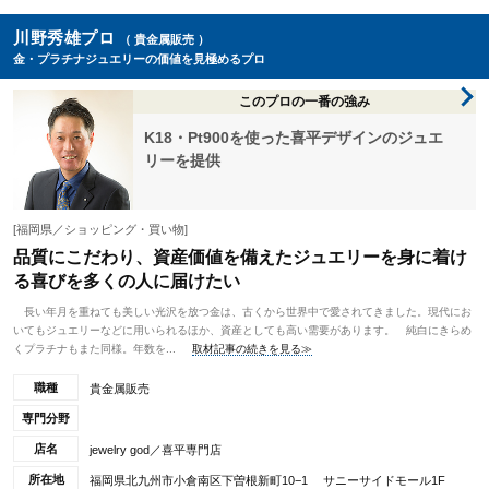
川野秀雄プロ
（ 貴金属販売 ）
金・プラチナジュエリーの価値を見極めるプロ
このプロの一番の強み
K18・Pt900を使った喜平デザインのジュエ
リーを提供
[福岡県／ショッピング・買い物]
品質にこだわり、資産価値を備えたジュエリーを身に着け
る喜びを多くの人に届けたい
長い年月を重ねても美しい光沢を放つ金は、古くから世界中で愛されてきました。現代にお
いてもジュエリーなどに用いられるほか、資産としても高い需要があります。 純白にきらめ
くプラチナもまた同様。年数を...
取材記事の続きを見る≫
職種
貴金属販売
専門分野
店名
jewelry god／喜平専門店
所在地
福岡県北九州市小倉南区下曽根新町10−1 サニーサイドモール1F