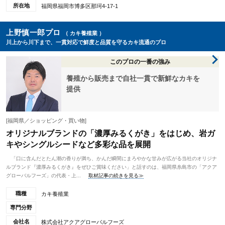
所在地
福岡県福岡市博多区那珂4-17-1
上野慎一郎プロ
（ カキ養殖業 ）
川上から川下まで、一貫対応で鮮度と品質を守るカキ流通のプロ
このプロの一番の強み
養殖から販売まで自社一貫で新鮮なカキを
提供
[福岡県／ショッピング・買い物]
オリジナルブランドの「濃厚みるくがき」をはじめ、岩ガ
キやシングルシードなど多彩な品を展開
「口に含んだとたん潮の香りが満ち、かんだ瞬間にまろやかな甘みが広がる当社のオリジナ
ルブランド『濃厚みるくがき』をぜひご賞味ください」と話すのは、福岡県糸島市の「アクア
グローバルフーズ」の代表・上...
取材記事の続きを見る≫
職種
カキ養殖業
専門分野
会社名
株式会社アクアグローバルフーズ