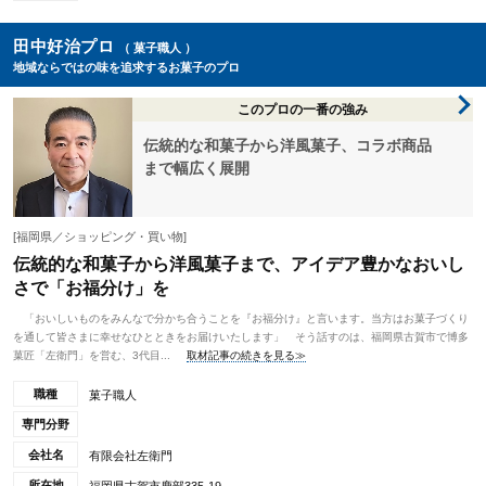
田中好治プロ
（ 菓子職人 ）
地域ならではの味を追求するお菓子のプロ
このプロの一番の強み
伝統的な和菓子から洋風菓子、コラボ商品
まで幅広く展開
[福岡県／ショッピング・買い物]
伝統的な和菓子から洋風菓子まで、アイデア豊かなおいし
さで「お福分け」を
「おいしいものをみんなで分かち合うことを『お福分け』と言います。当方はお菓子づくり
を通して皆さまに幸せなひとときをお届けいたします」 そう話すのは、福岡県古賀市で博多
菓匠「左衛門」を営む、3代目...
取材記事の続きを見る≫
職種
菓子職人
専門分野
会社名
有限会社左衛門
所在地