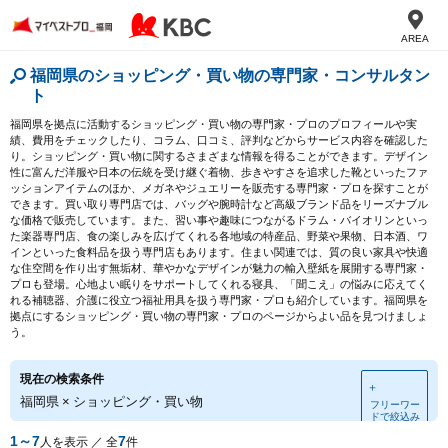
AREA
福岡県のショッピング・買い物の専門家・コンサルタン
ト
福岡県を拠点に活動するショッピング・買い物の専門家・プロのプロフィールや実
績、費用をチェックしたり、コラム、口コミ、評判などからサービス内容を確認した
り。ショッピング・買い物に関するさまざまな情報を得ることができます。デザイン
性に富んだ洋服や日本の伝統を受け継ぐ着物、歩きやすさを追求した靴といったファ
ッションアイテムのほか、メガネやジュエリーを販売する専門家・プロを探すことが
できます。買い取り専門店では、バッグや腕時計など高級ブランド品をリーズナブル
な価格で販売しています。また、習い事や趣味につながるドラム・バイオリンといっ
た楽器専門店、食の楽しみを広げてくれる各地域の特産品、野菜や果物、日本酒、ワ
インといった食料品を扱う専門店もあります。住まい関連では、質の良い家具や快適
な住空間を作り出す無垢材、華やかなデザインが魅力の輸入壁紙を展開する専門家・
プロも登場。心地よい眠りをサポートしてくれる寝具、「聞こえ」の悩みに応えてく
れる補聴器、介護に役立つ福祉用具を扱う専門家・プロも紹介しています。福岡県を
拠点にするショッピング・買い物の専門家・プロのページからよい品を見つけましょ
う。
現在の検索条件
＋
福岡県
×
ショッピング・買い物
フリーワー
ドで絞込み
1～7
7
人を表示 ／ 全
件