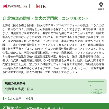
AREA
北海道の防災・防火の専門家・コンサルタント
北海道に拠点を構える防災・防火の専門家・プロのプロフィールや実績、コラムのほ
か、費用や口コミ、評判などから相談相手を探すことができます。豪雨や台風、地震
など、自然災害が頻発する昨今、各家庭で対策を講じておくことが大切です。地震で
家具などが倒れないように固定していても、自己流では不十分な場合があります。防
災、減災の知識を持った専門家・プロの中には、家具の大きさや形、配置などから判
断して、家の中の耐震対策をアドバイスしてくれる人もいます。また、建物の耐震診
断を行う専門家・プロもいるので、住まいの耐震性能を調べることもできます。個人
住宅のほかにも、病院や介護福祉施設、ホテル、商業施設、オフィスビルといった大
きな建物の消防設備点検や建築設備定期検査、報告など、法律（建築基準法12条）に
基づいた点検・検査業務に対応している専門業者もあります。防災・防火に関する専
門家は多岐にわたり、窓ガラスの飛散防止フィルムを施工する業者、救助道具や備蓄
用品を販売する事業者などさまざまです。万が一に備えたいという人は、北海道を拠
点に活動する防災・防火の専門家・プロに相談してみましょう。
現在の検索条件
＋
北海道
×
防災・防火
フリーワー
ドで絞込み
1～1
1
人を表示 ／ 全
件
石塚学プロ
（ 地下水の総合コンサルタント ）