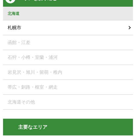
北海道
札幌市
函館・江差
石狩・小樽・室蘭・浦河
岩見沢・旭川・留萌・稚内
帯広・釧路・根室・網走
北海道その他
主要なエリア