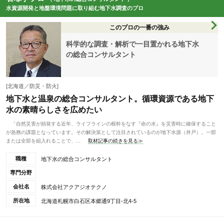
水資源開発と地盤環境問題に取り組む地下水調査のプロ
このプロの一番の強み
科学的な調査・解析で一目置かれる地下水
の総合コンサルタント
[北海道／防災・防火]
地下水と温泉の総合コンサルタント。循環資源である地下
水の素晴らしさを広めたい
「自然災害が頻発する近年、ライフラインの根幹をなす『命の水』を災害時に確保すること
が急務の課題となっています。その解決策として注目されているのが地下水源（井戸）。一部
または全部を組入れることで、...
取材記事の続きを見る≫
職種
地下水の総合コンサルタント
専門分野
会社名
株式会社アクアジオテクノ
所在地
北海道札幌市白石区本郷通9丁目-北4-5