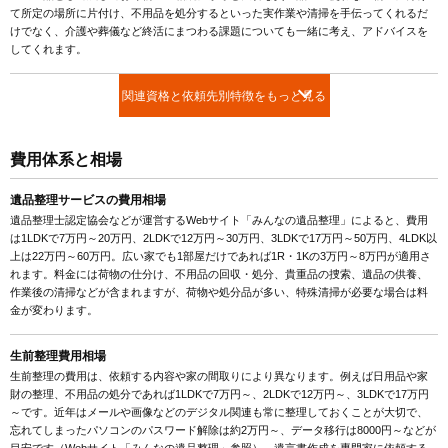
て所定の場所に片付け、不用品を処分するといった実作業や清掃を手伝ってくれるだ
けでなく、介護や葬儀など終活にまつわる課題についても一緒に考え、アドバイスを
してくれます。
関連資格と依頼先別特徴をもっと見る
費用体系と相場
遺品整理サービスの費用相場
遺品整理士認定協会などが運営するWebサイト「みんなの遺品整理」によると、費用
は1LDKで7万円～20万円、2LDKで12万円～30万円、3LDKで17万円～50万円、4LDK以
上は22万円～60万円。広い家でも1部屋だけであれば1R・1Kの3万円～8万円が適用さ
れます。料金には荷物の仕分け、不用品の回収・処分、貴重品の捜索、遺品の供養、
作業後の清掃などが含まれますが、荷物や処分品が多い、特殊清掃が必要な場合は料
金が変わります。
生前整理費用相場
生前整理の費用は、依頼する内容や家の間取りにより異なります。例えば日用品や家
財の整理、不用品の処分であれば1LDKで7万円～、2LDKで12万円～、3LDKで17万円
～です。近年はメールや画像などのデジタル関連も常に整理しておくことが大切で、
忘れてしまったパソコンのパスワード解除は約2万円～、データ移行は8000円～などが