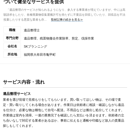
づいて健全なサービスを提供
「遺品整理のサービスが知られるようになり、参入する事業者が増えていますが、中には高
額請求をしたり、各種廃棄物収集運搬許可を持たずに不要品を回収していたり、回収品を不法
投棄したりする悪質な業者も存...
取材記事の続きを見る≫
職種
遺品整理士
専門分野
遺品整理、残置物撤去作業除草、剪定、伐採作業
会社名
SKプランニング
所在地
福岡県大牟田市亀甲町
サービス内容・流れ
遺品整理サービス
業者を選び現場で見積もりをしてもらいます。買い取ってほしい物は、その場で査
定・買い取りしてくれる場合があります。作業日は依頼者に相談・確認しながら遺品
を仕分け、必要な物は梱包して自宅へ配送。不用品などは搬出し処分してくれます。
作業後は室内を清掃。一連の業務完了を確認したら支払いを済ませます。依頼者の立
ち合いなしで対応する業者があるほか、事前に伝えると通帳や印鑑など故人の貴重品
探しもしてくれます。