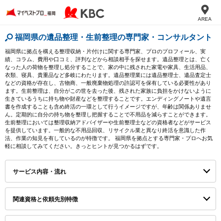
AREA
福岡県の遺品整理・生前整理の専門家・コンサルタント
福岡県に拠点を構える整理収納・片付けに関する専門家、プロのプロフィール、実
績、コラム、費用や口コミ、評判などから相談相手を探せます。遺品整理とは、亡く
なった人の荷物を整理し処分することで、家の中に残された家電や家具、生活用品、
衣類、寝具、貴重品など多岐にわたります。遺品整理業には遺品整理士、遺品査定士
などの資格が存在し、古物商、一般廃棄物処理の許認可を保有している必要性があり
ます。生前整理は、自分がこの世を去った後、残された家族に負担をかけないように
生きているうちに持ち物や財産などを整理することです。エンディングノートや遺言
書を作成することも含め終活の一環として行うイメージですが、年齢は関係ありませ
ん。定期的に自分の持ち物を整理し把握することで不用品を減らすことができます。
生前整理においては整理収納アドバイザーや生前整理士などの資格者などがサービス
を提供しています。一般的な不用品回収、リサイクル業と異なり終活を意識した作
法、作業の知見を有しているのが特徴です。 福岡県を拠点とする専門家・プロへお気
軽に相談してみてください。きっとヒントが見つかるはずです。
サービス内容・流れ
関連資格と依頼先別特徴