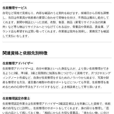
生前整理サービス
自宅など現地で見積もり。内容を確認のうえ契約を結びます。候補日から日程を調整
し、当日は作業員が依頼者の要望に合わせて荷物を仕分け、不用品は搬出し処分して
くれます。新聞や雑誌といった古紙、衣類、食器、雑品（家電リサイクル法の対象
外）など専ら物はリサイクルへとつなげてくれるほか、骨董品や美術品、貴金属、ブ
ランド品も希望すれば買い取ってくれます。作業後は室内を清掃し、業務完了を確認
して支払いをします。
関連資格と依頼先別特徴
生前整理アドバイザー
生前整理アドバイザーは、自分や家族といった身近な人が、より良い生前整理ができ
るように2級、準1級、1級と段階的に知識を身につけていく資格です。片づけやエンデ
ィングノート作成など、自身が生前整理をするためのノウハウから始まり、写真や財
産を整理する方法、遺言書の種類や作成サポートなどについても学習。生前整理を進
めるための心得や手法をアドバイスするなど、よき相談者として寄り添います。
生前整理認定作業士
生前整理認定作業士は生前整理アドバイザー2級認定者以上を対象にした資格で、依頼
者の自宅などに訪問し、生前整理のサポートをしてくれます。身の回りを整理し「思
い出の品として残しておく物」「相続にからむ大切な貴重品」「使わない物」に分け