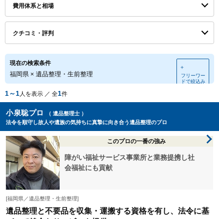
費用体系と相場
クチコミ・評判
現在の検索条件
＋
福岡県
×
遺品整理・生前整理
フリーワー
ドで絞込み
1～1
1
人を表示 ／ 全
件
小泉聡プロ
（ 遺品整理士 ）
法令を順守し故人や遺族の気持ちに真摯に向き合う遺品整理のプロ
このプロの一番の強み
障がい福祉サービス事業所と業務提携し社
会福祉にも貢献
[福岡県／遺品整理・生前整理]
遺品整理と不要品を収集・運搬する資格を有し、法令に基