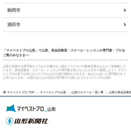
鶴岡市
酒田市
「マイベストプロ山形」で山形、英会話教室・スクール・レッスンの専門家・プロを
ご覧のみなさまへ
山形で活躍する専門家のこだわりや魅力をご紹介！ライターの取材記事をもとに一挙掲載して
います。英会話教室・スクール・レッスンの専門家が気になったら今すぐ相談しよう！ マイベ
ストプロ山形では気になったプロにはその場で相談もできます。あなたにあった専門家がきっ
と見つかります。 山形のみんなが注目の専門家プロ探しは【マイベストプロ山形】
マイベストプロ TOP
マイベストプロ山形
山形のスクール・習い事
山形の英会話教