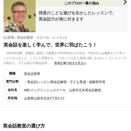
このプロの一番の強み
得意のこども遊びを生かしたレッスンで、
英会話力が身に付きます
[山形県／英会話教室・スクール・レッスン]
英会話を楽しく学んで、世界に羽ばたこう！
2020年以降、外国語（英語）の授業が小学3年生から行われ、5年生からは教科として学ぶ
ことになりました。こうした背景から、「小さいうちから英語に親しませたい」というニーズ
が高まり、子ども向けの英会話学...
取材記事の続きを見る≫
職種
英会話指導
専門分野
・英会話レッスン/英会話練習・子ども育成・経験型学習
会社名
ABCイングリッシュスクール 山形市元木英会話教室
所在地
山形県山形市元木2丁目2-17
英会話教室の選び方