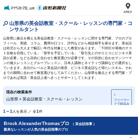
AREA
山形県の英会話教室・スクール・レッスンの専門家・コ
ンサルタント
山形県に拠点を構える英会話教室・スクール・レッスンに関する専門家、プロのプロ
フィール、実績、コラム、費用や口コミ、評判などから相談相手を探せます。英会話
は幼児から大人まで幅広い年代を対象とした教室があります。「TOEICや英検のテス
ト合格を目指している」「留学を予定している」「取引先とのやりとりにビジネス英
語が必要」なども目的に合わせた教室選びが必要です。その目的に合わせマンツーマ
ンの個人レッスンとグループレッスン、日本人講師とネイティヴ講師などの選択をし
ていきます。自分のレベルと英会話の発音、ビジネス英会話など得たいスキル、それ
までの期間に合わせて教室選びをしてみてください。山形県を拠点とする専門家・プ
ロであれば英語・英会話上達へきっとサポートしてくれます。
現在の検索条件
＋
山形県
×
英会話教室・スクール・レッスン
フリーワー
ドで絞込み
1～1
1
人を表示 ／ 全
件
Brock AlexanderThomasプロ
（ 英会話指導 ）
親身なレッスンが人気の英会話指導のプロ