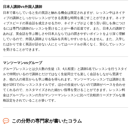
日本人講師vs外国人講師
日本で暮らしていると生の英語と触れる機会は限定されますが、レッスン中はネイテ
ィブの講師としっかりレッスンができる貴重な時間を過ごすことができます。ネィテ
ィブスピードの英会話を成立させる力や、ネイティブがよく使う言い回しを身につけ
るには専門の講師のレッスンを受けることが一番の近道です。また、日本人の講師で
あれば、英会話を学ぶ難しさや日本人ならではの躓きやすいポイントをより深く理解
しているので、外国人講師よりも悩みを共有しやすいかもしれません。また、入学し
たばかりで全く英語が話せない人にとってはハードルが高くなく、安心してレッスン
を受けることができます。
マンツーマンvsグループ
グループレッスンとは少人数の生徒（3、4人程度）と講師1名でレッスンを行うスタイ
ルで仲間がいるので講師とだけではなく生徒同士でも楽しく会話をしながら受講で
き、他の人の発言からも学ぶ機会を得られます。マンツーマンレッスンでは講師と生
徒が1対1でのレッスンスタイルです。ほかの生徒がいないので講師がペースを合わせ
てくれるので、カスタマイズされた細かい指導を受けることができます。レッスン料
金はグループレッスンの方がマンツーマンレッスンに比べて比較的リーズナブルな価
格設定をされていることが多いです。
この分野の専門家が書いたコラム