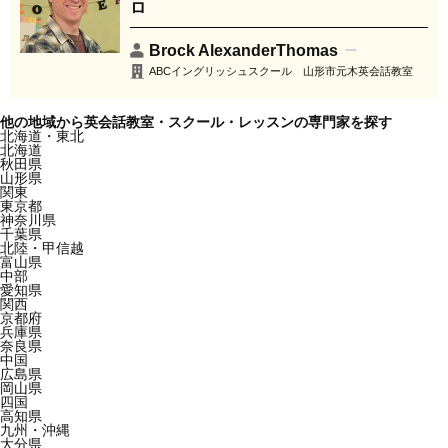
ロ
Brock AlexanderThomas
ABCイングリッシュスクール 山形市元木英会話教室
他の地域から英会話教室・スクール・レッスンの専門家を探す
北海道・東北
北海道
秋田県
山形県
関東
東京都
神奈川県
千葉県
北陸・甲信越
富山県
中部
愛知県
関西
京都府
兵庫県
奈良県
中国
広島県
岡山県
四国
高知県
九州・沖縄
大分県