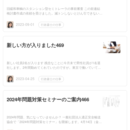
旧緩和車輌のスタンション型セミトレーラの事前審査 この前連結
検討書作成の依頼を受けました。減トンしないとけん引できない旨
をお話したらそのセットで売りたいとのことでした。減トンした連
結検討書をお...
2023-09-01
行政書士の仕事
新しい方が入りました469
新しい社員2名が入ります 残念なことに今月末で男性社員が1名退
社します。2年間勤めてくれていたのですが。東京で働いていて体
を壊し、サクランボ農家の手伝いをしていたという27歳でした。う
ちの事務所で...
2023-04-25
行政書士の仕事
2024年問題対策セミナーのご案内466
2024年問題、気になっていませんか？ 一般社団法人適正安全輸送
協会で「2024年問題対策セミナー」を開催します。4月14日（金）
14：00～17：00新潟市東区プラザです。講師は二人とも当協会の