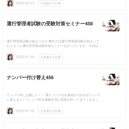
会員の行政書士...
2023-03-01
行政書士の仕事
運行管理者試験の受験対策セミナー458
運行管理者試験が始まります 弊社では運行管理者試験が始まって
からずっと運行管理者試験対策セミナーを行っています。今回は2
月11日（土）旅客 2月12日（日）貨物です。講習費用は8000
円で他にテキ...
2023-01-30
行政書士の仕事
ナンバー付け替え456
ナンバー外しは難しい！！ 青ナンバーのお客様が1台を白ナンバー
に変えるということで昨日運輸支局に車両を持ってきてくれまし
た。支局で待ち合わせして、「じゃ、ナンバーを外しておいてくだ
さいね」とお願...
2023-01-16
行政書士の仕事