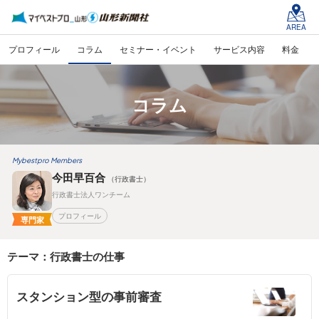
AREA
プロフィール
コラム
セミナー・イベント
サービス内容
料金
コラム
Mybestpro Members
今田早百合
（行政書士）
行政書士法人ワンチーム
プロフィール
専門家
テーマ：行政書士の仕事
スタンション型の事前審査