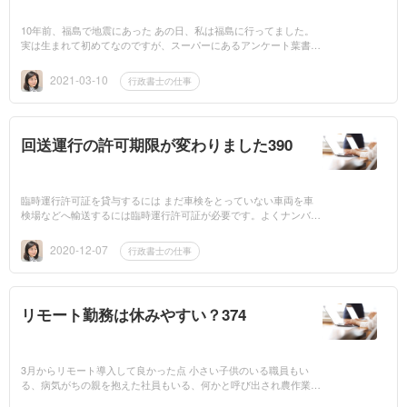
10年前、福島で地震にあった あの日、私は福島に行ってました。
実は生まれて初めてなのですが、スーパーにあるアンケート葉書を
出したら、福島旅行が当選してしまったのです。平日なのでどうし
ようかと思っ...
2021-03-10
行政書士の仕事
回送運行の許可期限が変わりました390
臨時運行許可証を貸与するには まだ車検をとっていない車両を車
検場などへ輸送するには臨時運行許可証が必要です。よくナンバー
プレートに赤で車線が入っているあれです。出発地のs市町村の窓
口に行って借り...
2020-12-07
行政書士の仕事
リモート勤務は休みやすい？374
3月からリモート導入して良かった点 小さい子供のいる職員もい
る、病気がちの親を抱えた社員もいる、何かと呼び出され農作業の
手伝いをする一人っ子の社員もいる。みんな何かの事情を抱えて働