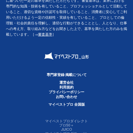
に基づいた一定の基準を満たした方たちです。 審査基準は、業界における
専門的な知識・技術を有していること、プロフェッショナルとして活動して
いること、適切な資格や許認可を取得していること、消費者に安心してご利
用いただけるよう一定の信頼性・実績を有していること、 プロとしての倫
理観・社会的責任を理解し、適切な行動ができることとし、人となり、仕事
への考え方、取り組み方などをお聞きした上で、基準を満たした方のみを掲
載しています。［→
審査基準
］
専門家登録·掲載について
運営会社
利用規約
プライバシーポリシー
お問い合わせ
マイベストプロ 全国版
マイベストプロダイレクト
プロ50＋
JIJICO