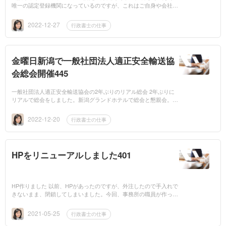
唯一の認定登録機関になっているのですが、これはご自身や会社で
パソコンで登録することも勿論できるのですが、弊社のような認定
機関にお越しい...
2022-12-27
行政書士の仕事
金曜日新潟で一般社団法人適正安全輸送協
会総会開催445
一般社団法人適正安全輸送協会の2年ぶりのリアル総会 2年ぶりに
リアルで総会をしました。新潟グランドホテルで総会と懇親会。や
はり顔を合わせての会は違いますね。一人一人近況報告と今抱えて
る重量物輸送...
2022-12-20
行政書士の仕事
HPをリニューアルしました401
HP作りました 以前、HPがあったのですが、外注したので手入れで
きないまま、閉鎖してしまいました。今回、事務所の職員が作って
くれました。https://1-team.wixsite.com/indexここからアクセスで
す。行政...
2021-05-25
行政書士の仕事