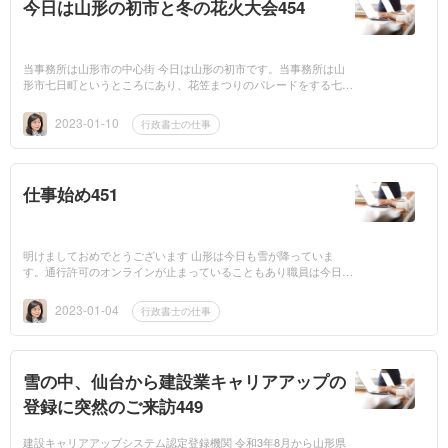
今日は山形の初市と冬の花火大会454
当事務所は山形市の中心街 今日は山形の初市です。当事務所は山
形市七日町というところにあり、花笠まつりのパレードをする七日
町通りの一本西の道路沿い、山形市役所から至近なので色々なお祭
りやイベント...
2023-01-10
行政書士の仕事
仕事始め451
明けましておめでとうございます 山形は今日も雪が降っていま
す。通行許可のオンラインが止まっていることもあり職員は今日ま
で休みですが私は出勤しています。役所は今日から仕事始めなので
電話がきます...
2023-01-04
行政書士の仕事
雪の中、仙台から建設業キャリアアップの
登録に突然のご来訪449
建設キャリアアップシステム認定登録機関 令和3年8月から山形県