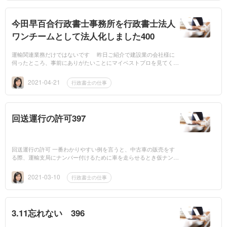
今田早百合行政書士事務所を行政書士法人
ワンチームとして法人化しました400
運輸関連業務だけではないです 昨日ご紹介で建設業の会社様に
伺ったところ、事前にありがたいことにマイベストプロを見てくだ
さってました。ところが私のこのコラムをみて、運輸関連だけでは
というご心配を...
2021-04-21
行政書士の仕事
回送運行の許可397
回送運行の許可 一番わかりやすい例を言うと、中古車の販売をす
る際、運輸支局にナンバー付けるために車を走らせるとき仮ナンバ
ーを市町村から借ります。この仮ナンバーを運輸支局からずっと借
りていて、運...
2021-03-10
行政書士の仕事
3.11忘れない 396