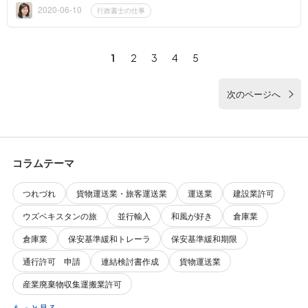
いている。9時...
2020-06-10
行政書士の仕事
1
2
3
4
5
次のページへ
コラムテーマ
つれづれ
貨物運送業・旅客運送業
運送業
建設業許可
ウズベキスタンの旅
並行輸入
和風が好き
倉庫業
倉庫業
保安基準緩和トレーラ
保安基準緩和期限
通行許可 申請
連結検討書作成
貨物運送業
産業廃棄物収集運搬業許可
もっと見る