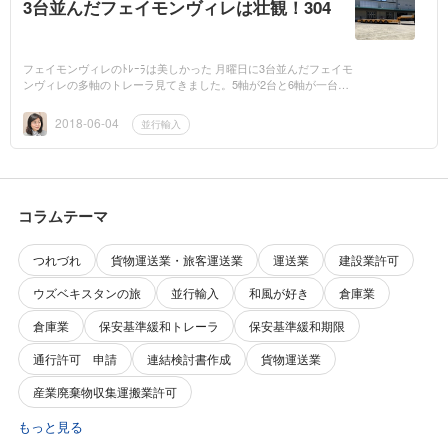
3台並んだフェイモンヴィレは壮観！304
フェイモンヴィレのﾄﾚｰﾗは美しかった 月曜日に3台並んだフェイモ
ンヴィレの多軸のトレーラ見てきました。5軸が2台と6軸が一台こ
れがびよ～んと伸びるんですね。ナンバーつけて走ってるところが
見た...
2018-06-04
並行輸入
コラムテーマ
つれづれ
貨物運送業・旅客運送業
運送業
建設業許可
ウズベキスタンの旅
並行輸入
和風が好き
倉庫業
倉庫業
保安基準緩和トレーラ
保安基準緩和期限
通行許可 申請
連結検討書作成
貨物運送業
産業廃棄物収集運搬業許可
もっと見る