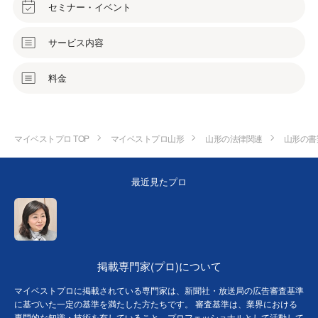
セミナー・イベント
サービス内容
料金
マイベストプロ TOP
マイベストプロ山形
山形の法律関連
山形の書
最近見たプロ
掲載専門家(プロ)について
マイベストプロに掲載されている専門家は、新聞社・放送局の広告審査基準
に基づいた一定の基準を満たした方たちです。 審査基準は、業界における
専門的な知識・技術を有していること、プロフェッショナルとして活動して