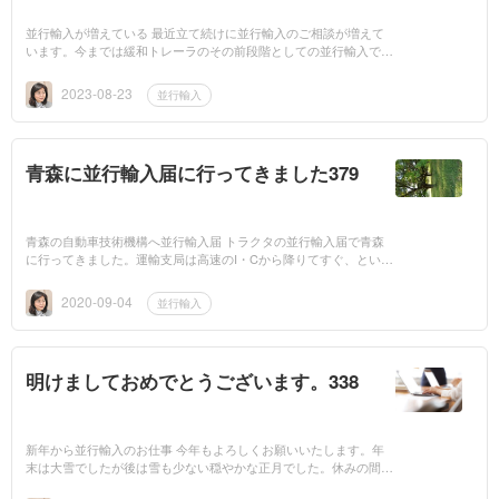
並行輸入が増えている 最近立て続けに並行輸入のご相談が増えて
います。今までは緩和トレーラのその前段階としての並行輸入でし
たがこのごろはそうではなくて基準内車両のご相談なのです。外国
のトレーラは...
2023-08-23
並行輸入
青森に並行輸入届に行ってきました379
青森の自動車技術機構へ並行輸入届 トラクタの並行輸入届で青森
に行ってきました。運輸支局は高速のI・Cから降りてすぐ、という
ことは駅から遠いので車で行きました。5時間ですね。10時半に出
て休み休み行...
2020-09-04
並行輸入
明けましておめでとうございます。338
新年から並行輸入のお仕事 今年もよろしくお願いいたします。年
末は大雪でしたが後は雪も少ない穏やかな正月でした。休みの間に
車の構造の本を読みました。読んだ後に並行輸入の書類を作り始め