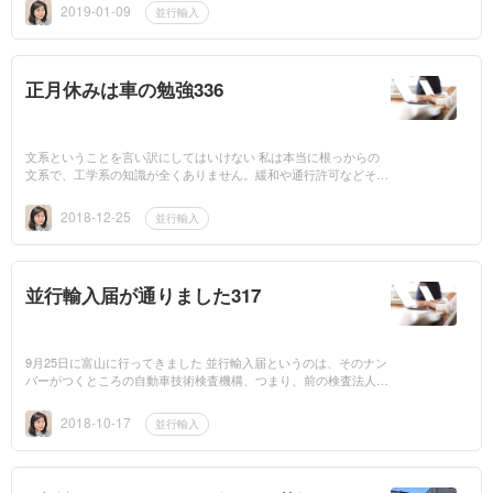
たら、あ～ら...
2019-01-09
並行輸入
正月休みは車の勉強336
文系ということを言い訳にしてはいけない 私は本当に根っからの
文系で、工学系の知識が全くありません。緩和や通行許可などその
都度必要な知識を得るために本で勉強したり、いろんな方に教えて
いただいたりし...
2018-12-25
並行輸入
並行輸入届が通りました317
9月25日に富山に行ってきました 並行輸入届というのは、そのナン
バーがつくところの自動車技術検査機構、つまり、前の検査法人で
す、に届けることになります。以前は郵送で送ったこともあるので
すが、今は通...
2018-10-17
並行輸入