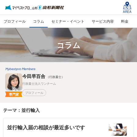
AREA
プロフィール
コラム
セミナー・イベント
サービス内容
料金
コラム
Mybestpro Members
今田早百合
（行政書士）
行政書士法人ワンチーム
プロフィール
専門家
テーマ：並行輸入
並行輸入届の相談が最近多いです