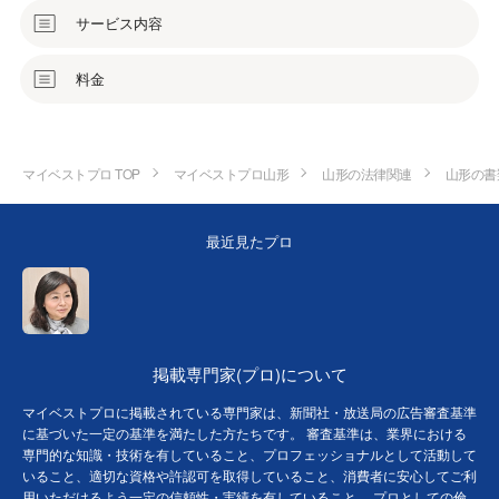
サービス内容
料金
マイベストプロ TOP
マイベストプロ山形
山形の法律関連
山形の書
最近見たプロ
掲載専門家(プロ)について
マイベストプロに掲載されている専門家は、新聞社・放送局の広告審査基準
に基づいた一定の基準を満たした方たちです。 審査基準は、業界における
専門的な知識・技術を有していること、プロフェッショナルとして活動して
いること、適切な資格や許認可を取得していること、消費者に安心してご利
用いただけるよう一定の信頼性・実績を有していること、 プロとしての倫