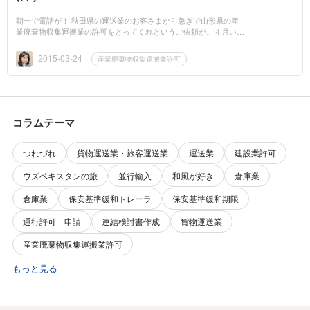
朝一で電話が！ 秋田県の運送業のお客さまから急ぎで山形県の産
業廃棄物収集運搬業の許可をとってくれというご依頼が。４月いっ
ぱいでとうのですが、許認可は相手のあってのことなので確約はで
きません。...
2015-03-24
産業廃棄物収集運搬業許可
コラムテーマ
つれづれ
貨物運送業・旅客運送業
運送業
建設業許可
ウズベキスタンの旅
並行輸入
和風が好き
倉庫業
倉庫業
保安基準緩和トレーラ
保安基準緩和期限
通行許可 申請
連結検討書作成
貨物運送業
産業廃棄物収集運搬業許可
もっと見る