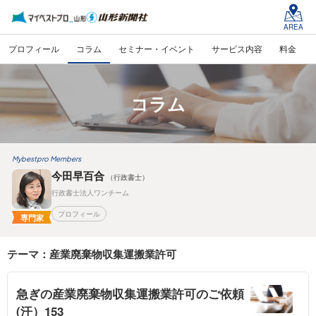
AREA
プロフィール
コラム
セミナー・イベント
サービス内容
料金
コラム
Mybestpro Members
今田早百合
（行政書士）
行政書士法人ワンチーム
プロフィール
専門家
テーマ：産業廃棄物収集運搬業許可
急ぎの産業廃棄物収集運搬業許可のご依頼
(汗）153