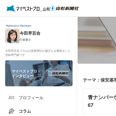
Mybestpro Members
今田早百合
行政書士
今田早百合プロは山形新聞社が厳正なる審査をした
登録専門家です
マイベストプロ・
インタビュー
テーマ：保安基
青ナンバー
プロフィール
67
コラム