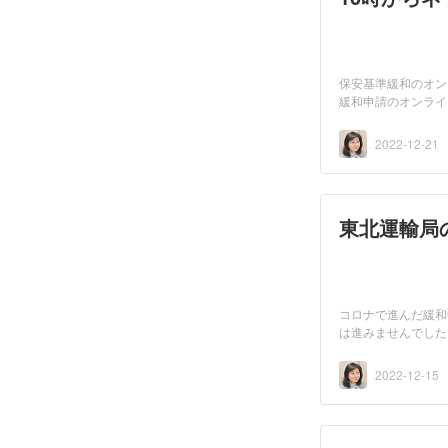
保安基準緩和のオン
緩和申請のオンライ
局...
2022-12-21
東北運輸局
コロナで進んだ緩和
は進みませんでした
に...
2022-12-15