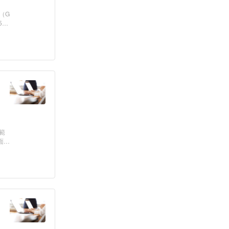
（G
5m
範
面