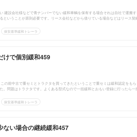
い 建設会社様などで青ナンバーでない緩和車輌を保有する場合それは自社で運搬す
るということが原則必要です。リース会社などから借りている場合などはリース契
保安基準緩和トレーラ
だけで個別緩和459
 この前中古で重セミとトラクタを買ってきたということで重セミは緩和認定をもら
た。問題はトラクタです。よくある型式なので一括緩和とおもい登録に行ったら一括.
保安基準緩和トレーラ
少ない場合の継続緩和457