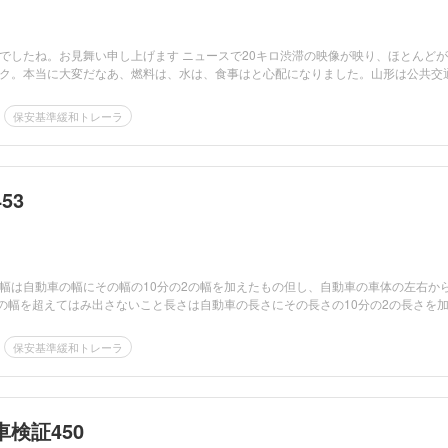
でしたね。お見舞い申し上げます ニュースで20キロ渋滞の映像が映り、ほとんど
ク。本当に大変だなあ、燃料は、水は、食事はと心配になりました。山形は公共交
保安基準緩和トレーラ
53
正 幅は自動車の幅にその幅の10分の2の幅を加えたもの但し、自動車の車体の左右か
1の幅を超えてはみ出さないこと長さは自動車の長さにその長さの10分の2の長さを加..
保安基準緩和トレーラ
検証450