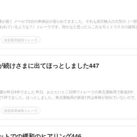
通が届く メールで2台の車検証が送られてきました。それも並行輸入の大型の（一
われているような？）トレーラです。何かなと思ったらこれを引くトラクタの緩和
保安基準緩和トレーラ
が続けさまに出てほっとしました447
書が昨日4件でました 昨日、おとといと二日間でトレーラの東北運輸局で新規2件
で1件でました。ほっとしました。東北運輸局の新規1件は車検が切れていないので
保安基準緩和トレーラ
ットでの緩和のヒアリング446