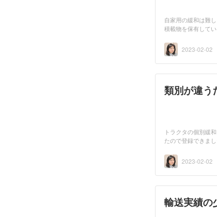
自家用の緩和は難し
積載物を保有してい
書...
2023-02-02
類別が違う
トラクタの個別緩和
たので登録できまし
2023-02-02
輸送実績の