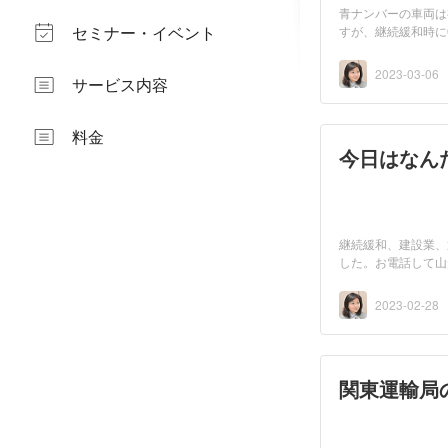
青ナンバーの車両は
セミナー・イベント
すが、継続緩和時に
場...
2023-03-06
サービス内容
料金
今日はなん
継続緩和、建設業、
した。お電話して山
埼...
2023-02-28
関東運輸局の