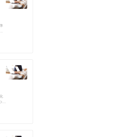
準
輸
化
つ