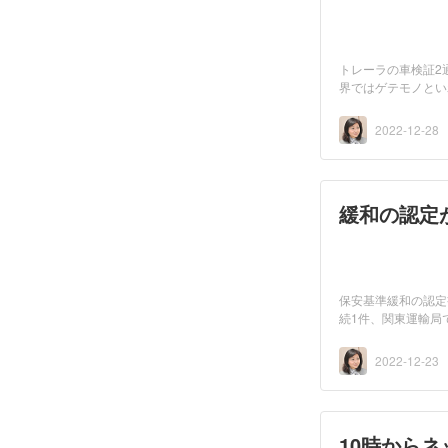
トレーラの車検証2
界ではゲテモノとい
い...
2022-12-28
緩和の認定
保安基準緩和の認定
続1件、関東運輸局
車...
2022-12-23
10時からネ