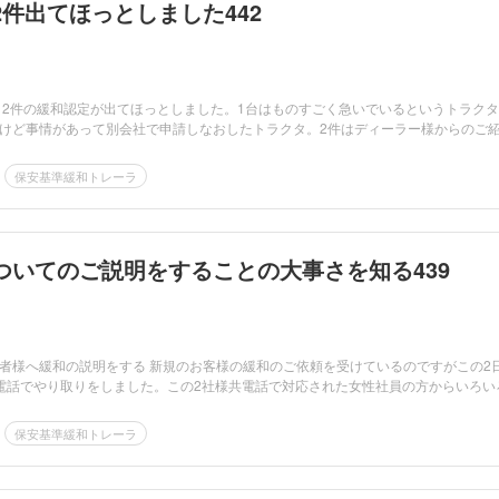
件出てほっとしました442
日2件の緩和認定が出てほっとしました。1台はものすごく急いでいるというトラクタ
けど事情があって別会社で申請しなおしたトラクタ。2件はディーラー様からのご紹..
保安基準緩和トレーラ
ついてのご説明をすることの大事さを知る439
者様へ緩和の説明をする 新規のお客様の緩和のご依頼を受けているのですがこの2
電話でやり取りをしました。この2社様共電話で対応された女性社員の方からいろいろ.
保安基準緩和トレーラ