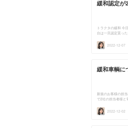
緩和認定が2
トラクタの緩和 今
台は一旦認定貰った
2022-12-07
緩和車輌に
新規のお客様の担当
で2社の担当者様と
2022-12-02