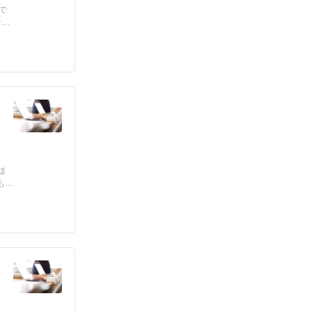
で
ない
ま
も