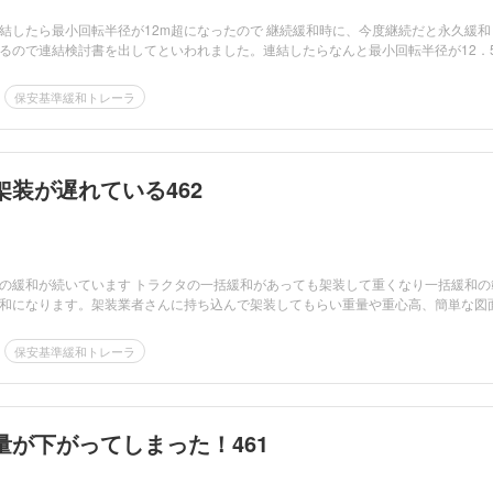
結したら最小回転半径が12m超になったので 継続緩和時に、今度継続だと永久緩和
るので連結検討書を出してといわれました。連結したらなんと最小回転半径が12．
保安基準緩和トレーラ
架装が遅れている462
の緩和が続いています トラクタの一括緩和があっても架装して重くなり一括緩和の
和になります。架装業者さんに持ち込んで架装してもらい重量や重心高、簡単な図
保安基準緩和トレーラ
量が下がってしまった！461