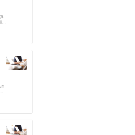
が真
通機
ら自
.