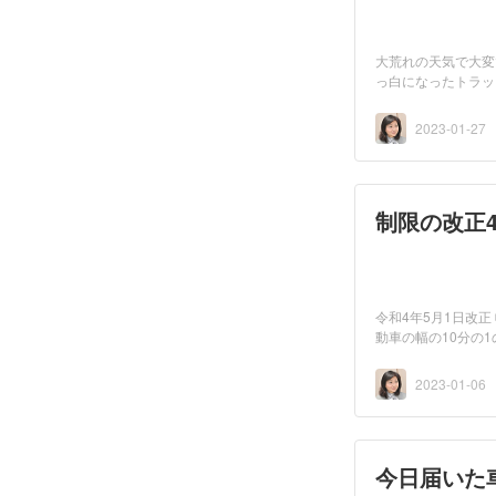
大荒れの天気で大変
っ白になったトラッ
関...
2023-01-27
制限の改正4
令和4年5月1日改
動車の幅の10分の
2023-01-06
今日届いた車