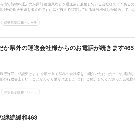
有償で荷物を運ぶのが原則 建設業などを運送業と兼務している会社様でよくあるの
6月分の輸送実績を出すのですが殆ど自社で保有している建設機械しか輸送してい
保安基準緩和トレーラ
だか県外の運送会社様からのお電話が続きます465
通行許可、相談受けます 今朝一番で群馬の会社様をご紹介いただいたのでお電話し
形の行政書士ということがわかり驚かれました（汗）ご紹介してくださった会社様
保安基準緩和トレーラ
継続緩和463