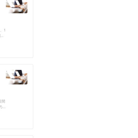
、1
.
日間
..