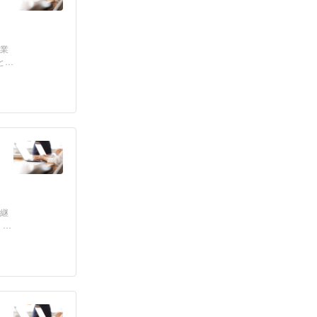
部業
と
、継
、