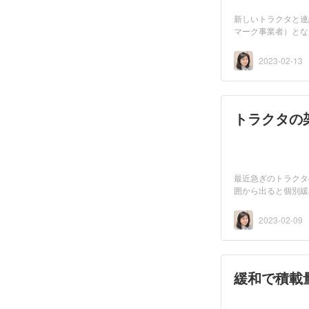
新しいトラクタと連
マーク事業者）とな
に！...
2023-02-13
トラクタの
最近急ぎのトラクタ
囲から出ると個別緩
な...
2023-02-09
緩和で積載