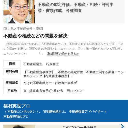
不動産の鑑定評価、不動産・相続・許可申
請・書類作成、各種調査
[富山県／不動産物件・売買]
不動産や相続などの問題を解決
超難関国家資格といわれる「不動産鑑定士」は、不動産に対する経済価値などを公正・中立
の立場から判断し、適正な鑑定評価額として表すことを、国内で唯一認められている不動産の
エキスパートです。 「...
取材記事の続きを見る≫
職種
不動産鑑定士、 行政書士
専門分野
【不動産鑑定事務所】 不動産の鑑定評価、不動産に関する調査・コン
サルティング【行政書士事務所】...
事務所名
たけだ不動産鑑定士・行政書士事務所
所在地
富山県富山市大手町5番12号 野口ビル2F
福村英世プロ
（ 不動産コンサルタント、 宅地建物取引士、 不動産投資アドバイザー ）
不動産売買のプロ
このプロの一番の強み