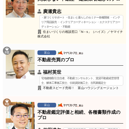
廣瀬貴志
・家づくりサポート ・住まいと暮らしのセミナー各種開催 ・インテ
リア用品販売 ・インテリアコーディネーション ・エクステリアコー
ディネーション ・不動産
住まいづくりの相談窓口「hi－s」（ハイズ）／ヤマイチ
株式会社
2位
富山
不動産売買のプロ
福村英世
宅地建物取引主任者、不動産コンサルタント、賃貸不動産経営管理
士、解体工事施工技士、伝統資財施工士、古民家鑑定士
不動産スピード売却！ 富山ハウジングエージェント
3位
富山
不動産鑑定評価と相続、各種書類作成の
プロ