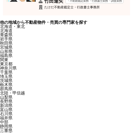
竹田達矢
・不動産鑑定業務 ・行政書士業務 ・調査業務
たけだ不動産鑑定士・行政書士事務所
他の地域から不動産物件・売買の専門家を探す
北海道・東北
北海道
青森県
岩手県
秋田県
宮城県
山形県
福島県
関東
東京都
神奈川県
千葉県
埼玉県
茨城県
栃木県
群馬県
北陸・甲信越
山梨県
長野県
新潟県
富山県
石川県
福井県
中部
静岡県
三重県