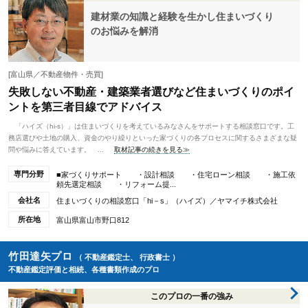
建材業の知識と経験を生かし住まいづくり
のお悩みを解消
[富山県／不動産物件・売買]
失敗しない不動産・建築業者選びなど住まいづくりのポイ
ントを第三者目線でアドバイス
「ハイズ（hi-s）」は住まいづくりを考えているみなさんをサポートする相談窓口です。工
務店選びや土地の購入、資金のやり繰りといった家づくりの各プロセスに関するさまざまな疑
問や悩みに答えています。 ...
取材記事の続きを見る≫
専門分野
■家づくりサポート ・設計相談 ・住宅ローン相談 ・施工依
頼先選定相談 ・リフォーム提...
会社名
住まいづくりの相談窓口「hi－s」（ハイズ）／ヤマイチ株式会社
所在地
富山県富山市野口812
竹田達矢プロ
（ 不動産鑑定士、 行政書士 ）
不動産鑑定評価と相続、各種書類作成のプロ
このプロの一番の強み