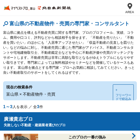
AREA
富山県の不動産物件・売買の専門家・コンサルタント
富山県に拠点を構える不動産売買に関する専門家、プロのプロフィール、実績、コラ
ム、費用や口コミ、評判などから相談相手を探せます。「不動産を売りたい」「不動
産を買いたい」のほかにも「入居率アップさせたい」「収益不動産の見直しを図りた
い」などの悩みに対し、不動産売買に通じた専門家がアドバイス。不動産コンサルタ
ントや宅地建物取引士、不動産鑑定士などを中心に不動産評価や売買のマッチングを
サポートします。不動産売買は非常に高額な取引となるがゆえトラブルにもなりやす
い取引きです。専門家によっては無料相談やセミナーなどを開催しているケースもあ
ります。 富山県を拠点とする専門家・プロへお気軽に相談してみてください。きっと
良い不動産取引のサポートをしてくれるはずです。
現在の検索条件
＋
富山県
×
不動産物件・売買
フリーワー
ドで絞込み
1～3
3
人を表示 ／ 全
件
廣瀬貴志プロ
失敗しない不動産・建築業者選びのプロ
このプロの一番の強み