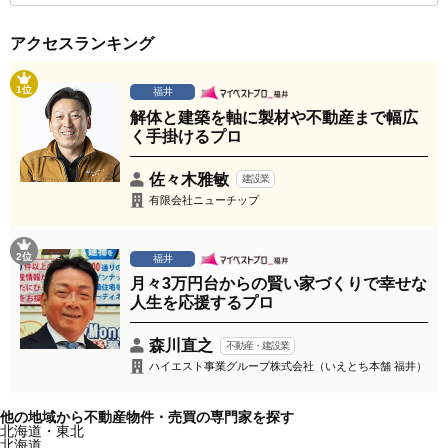
アクセスランキング
1位
福井
解体と建築を軸に製材や不動産まで幅広
く手掛けるプロ
佐々木雅敏
建設業
有限会社ニューチップ
2位
福井
月々3万円台からの賢い家づくりで幸せな
人生を応援するプロ
森川直之
不動産・建設業
ハイエスト事業グループ株式会社（いえとち本舗 福井）
他の地域から不動産物件・売買の専門家を探す
北海道・東北
北海道