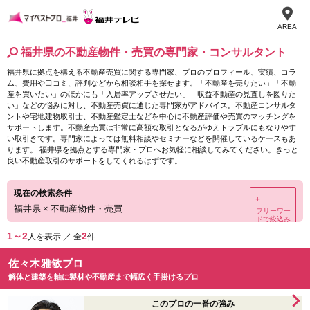
AREA
福井県の不動産物件・売買の専門家・コンサルタント
福井県に拠点を構える不動産売買に関する専門家、プロのプロフィール、実績、コラ
ム、費用や口コミ、評判などから相談相手を探せます。「不動産を売りたい」「不動
産を買いたい」のほかにも「入居率アップさせたい」「収益不動産の見直しを図りた
い」などの悩みに対し、不動産売買に通じた専門家がアドバイス。不動産コンサルタ
ントや宅地建物取引士、不動産鑑定士などを中心に不動産評価や売買のマッチングを
サポートします。不動産売買は非常に高額な取引となるがゆえトラブルにもなりやす
い取引きです。専門家によっては無料相談やセミナーなどを開催しているケースもあ
ります。 福井県を拠点とする専門家・プロへお気軽に相談してみてください。きっと
良い不動産取引のサポートをしてくれるはずです。
現在の検索条件
＋
福井県
×
不動産物件・売買
フリーワー
ドで絞込み
1～2
2
人を表示 ／ 全
件
佐々木雅敏プロ
解体と建築を軸に製材や不動産まで幅広く手掛けるプロ
このプロの一番の強み