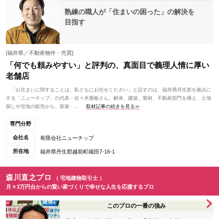
熟練の職人が「住まいの困った」の解決を
目指す
[福井県／不動産物件・売買]
「何でも頼みやすい」と評判の、真面目で義理人情に厚い
老舗店
「お住まいに関することは、私どもにお任せください」と話すのは、福井県丹生郡を拠点に
する「ニューチップ」の代表・佐々木雅敏さん。解体、建築、製材、不動産部門を構え、土地
探しや宅地の販売から、新築・...
取材記事の続きを見る≫
専門分野
会社名
有限会社ニューチップ
所在地
福井県丹生郡越前町織田7-16-1
森川直之プロ
（ 宅地建物取引士 ）
月々3万円台からの賢い家づくりで幸せな人生を応援するプロ
このプロの一番の強み