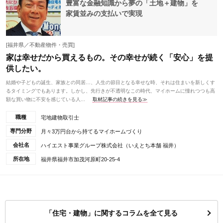
豊富な金融知識から夢の「土地＋建物」を
家賃並みの支払いで実現
[福井県／不動産物件・売買]
家は幸せだから買えるもの。その幸せが続く「安心」を提
供したい。
結婚や子どもの誕生、家族との同居…、人生の節目となる幸せな時、それは住まいを新しくす
るタイミングでもあります。しかし、先行きが不透明なこの時代、マイホームに憧れつつも高
額な買い物に不安を感じている人...
取材記事の続きを見る≫
職種
宅地建物取引士
専門分野
月々3万円台から持てるマイホームづくり
会社名
ハイエスト事業グループ株式会社（いえとち本舗 福井）
所在地
福井県福井市加茂河原町20-25-4
「住宅・建物」に関するコラムを全て見る