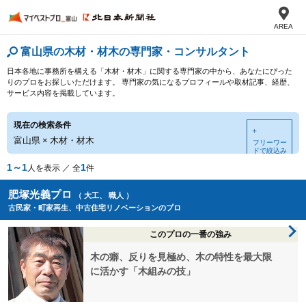
AREA
富山県の木材・材木の専門家・コンサルタント
日本各地に事務所を構える「木材・材木」に関する専門家の中から、あなたにぴった
りのプロをお探しいただけます。 専門家の気になるプロフィールや取材記事、経歴、
サービス内容を掲載しています。
現在の検索条件
＋
富山県
×
木材・材木
フリーワー
ドで絞込み
1～1
1
人を表示 ／ 全
件
肥塚光義プロ
（ 大工、 職人 ）
古民家・町家再生、中古住宅リノベーションのプロ
このプロの一番の強み
木の癖、反りを見極め、木の特性を最大限
に活かす「木組みの技」