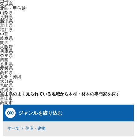
茨城県
北陸・甲信越
山梨県
長野県
新潟県
富山県
福井県
中部
岐阜県
関西
大阪府
兵庫県
奈良県
四国
香川県
愛媛県
高知県
九州・沖縄
大分県
宮崎県
沖縄県
富山県のよく見られている地域から木材・材木の専門家を探す
富山市
高岡市
ジャンルを絞り込む
すべて
住宅・建物