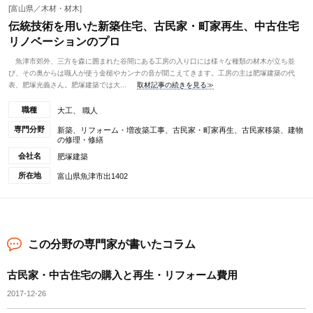
[富山県／木材・材木]
伝統技術を用いた新築住宅、古民家・町家再生、中古住宅
リノベーションのプロ
魚津市郊外、三方を森に囲まれた谷間にある工房の入り口には様々な種類の材木が立ち並
び、その奥からは職人が使う金槌やカンナの音が聞こえてきます。工房の主は肥塚建築の代
表、肥塚光義さん。肥塚建築では大...
取材記事の続きを見る≫
職種
大工、 職人
専門分野
新築、リフォーム・増改築工事、古民家・町家再生、古民家移築、建物
の修理・修繕
会社名
肥塚建築
所在地
富山県魚津市出1402
この分野の専門家が書いたコラム
古民家・中古住宅の購入と再生・リフォーム費用
2017-12-26